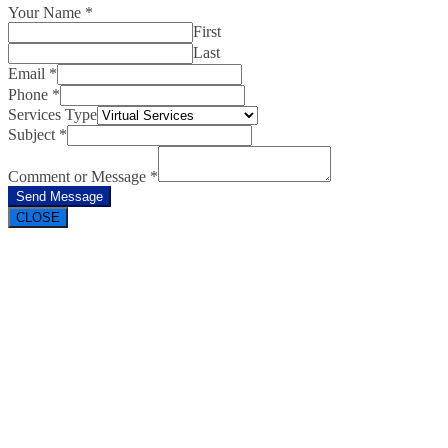
Your Name
*
First
Last
Email
*
Phone
*
Services Type
Subject
*
Comment or Message
*
Send Message
CLOSE