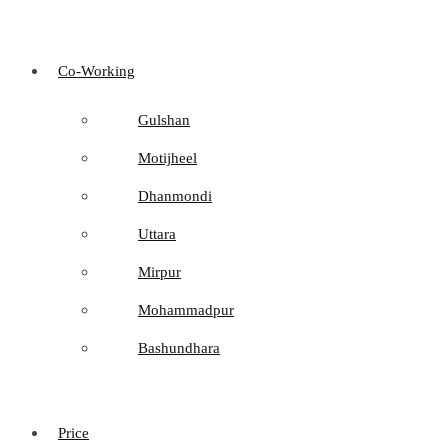
Co-Working
Gulshan
Motijheel
Dhanmondi
Uttara
Mirpur
Mohammadpur
Bashundhara
Price