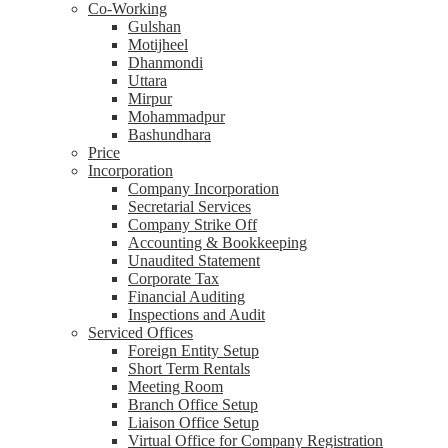
Co-Working
Gulshan
Motijheel
Dhanmondi
Uttara
Mirpur
Mohammadpur
Bashundhara
Price
Incorporation
Company Incorporation
Secretarial Services
Company Strike Off
Accounting & Bookkeeping
Unaudited Statement
Corporate Tax
Financial Auditing
Inspections and Audit
Serviced Offices
Foreign Entity Setup
Short Term Rentals
Meeting Room
Branch Office Setup
Liaison Office Setup
Virtual Office for Company Registration