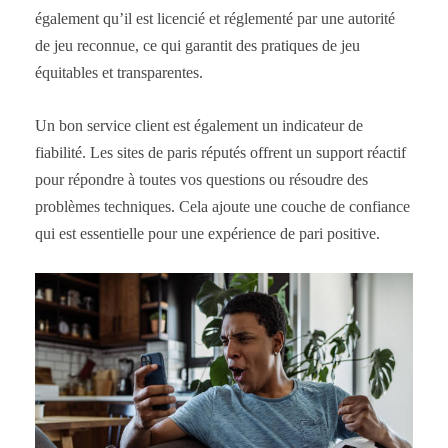
également qu’il est licencié et réglementé par une autorité
de jeu reconnue, ce qui garantit des pratiques de jeu
équitables et transparentes.
Un bon service client est également un indicateur de
fiabilité. Les sites de paris réputés offrent un support réactif
pour répondre à toutes vos questions ou résoudre des
problèmes techniques. Cela ajoute une couche de confiance
qui est essentielle pour une expérience de pari positive.