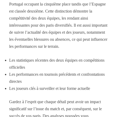
Portugal occupant la cinquième place tandis que l’Espagne
est classée deuxième. Cette distinction démontre la
compétitivité des deux équipes, les rendant ainsi
intéressantes pour des paris diversifiés. Il est aussi important
de suivre l’actualité des équipes et des joueurs, notamment
les éventuelles blessures ou absences, ce qui peut influencer
les performances sur le terrain.
Les statistiques récentes des deux équipes en compétitions
officielles
Les performances en tournois précédents et confrontations
directes
Les joueurs clés à surveiller et leur forme actuelle
Gardez à l’esprit que chaque détail peut avoir un impact
significatif sur l’issue du match et, par conséquent, sur le
succès de vos paris. Des analyses poussées vous