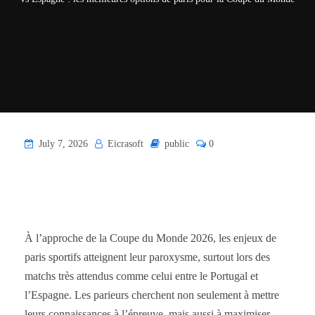
July 7, 2026
Eicrasoft
public
0
À l’approche de la Coupe du Monde 2026, les enjeux de
paris sportifs atteignent leur paroxysme, surtout lors des
matchs très attendus comme celui entre le Portugal et
l’Espagne. Les parieurs cherchent non seulement à mettre
leurs connaissances à l’épreuve, mais aussi à maximiser