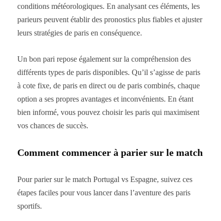
conditions météorologiques. En analysant ces éléments, les
parieurs peuvent établir des pronostics plus fiables et ajuster
leurs stratégies de paris en conséquence.
Un bon pari repose également sur la compréhension des
différents types de paris disponibles. Qu’il s’agisse de paris
à cote fixe, de paris en direct ou de paris combinés, chaque
option a ses propres avantages et inconvénients. En étant
bien informé, vous pouvez choisir les paris qui maximisent
vos chances de succès.
Comment commencer à parier sur le match
Pour parier sur le match Portugal vs Espagne, suivez ces
étapes faciles pour vous lancer dans l’aventure des paris
sportifs.