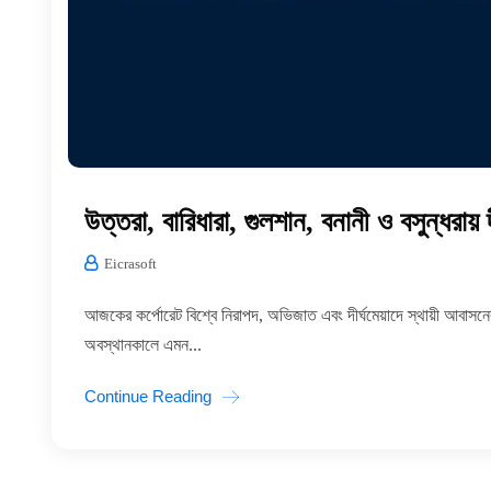
উত্তরা, বারিধারা, গুলশান, বনানী ও বসুন্ধরায
Eicrasoft
আজকের কর্পোরেট বিশ্বে নিরাপদ, অভিজাত এবং দীর্ঘমেয়াদে স্থায়ী আবাসনে
অবস্থানকালে এমন...
Continue Reading