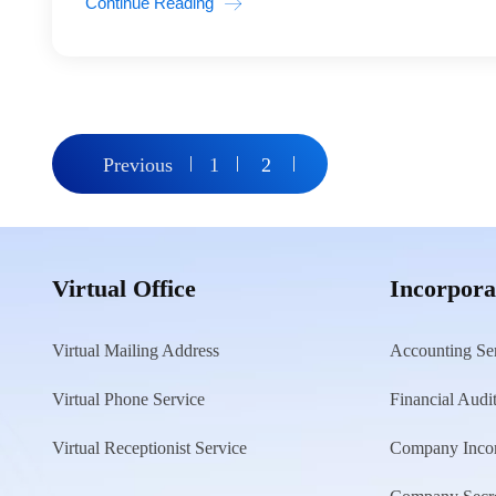
Continue Reading
Posts
Previous
1
2
pagination
Virtual Office
Incorpora
Virtual Mailing Address
Accounting Se
Virtual Phone Service
Financial Audi
Virtual Receptionist Service
Company Incor