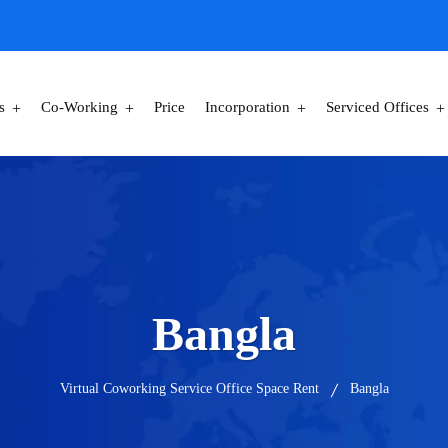
s
Co-Working
Price
Incorporation
Serviced Offices
Bangla
Virtual Coworking Service Office Space Rent
Bangla