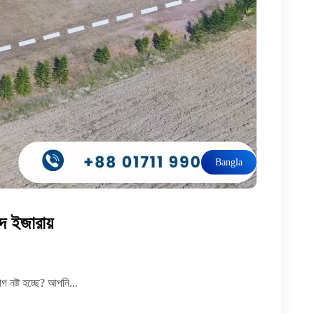
Bangla
দ ইজারায়
 নষ্ট হচ্ছে? আপনি...