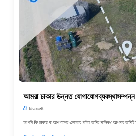
আমরা ঢাকার উন্নত যোগাযোগব্যবস্থাসম্পন্ন
Eicrasoft
আপনি কি ঢাকায় বা আশপাশের এলাকায় ফাঁকা জমির মালিক? আপনার জমিটি ক