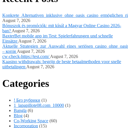
Konkrete_Alternativen_inklusive_ohne_oasis_casino_ermöglichen_ri
August 7, 2026
Bónuszok és promóciók: mit kínál a Magyar Online Casino 2026-
ban?
August 7, 2026
BaxterBet mobile app im Test: Spielerfahrungen und schnelle
Einsätze
August 7, 2026
Aktuelle_Strategien_zur_Auswahl_eines_seriösen_casino_ohne_oasi
– копія
August 7, 2026
cw-check-https://test.com/
August 7, 2026
Kaasino withdrawals: begrijp de beste betaalmethoden voor snelle
uitbetalingen
August 7, 2026
Categories
! Без рубрики
(1)
1_lapapillote08.com_10000
(1)
Bangla
(6)
Blog
(4)
Co-Working Space
(60)
Incorporation
(15)