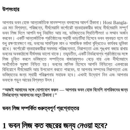
উপসংহার
আপনার ভবন হোক আন্তর্জাতিক মানসম্পন্ন বসবাসের আদর্শ ঠিকানা। Host Bangla-
এর মত বিশ্বস্ত, পরিচ্ছন্ন, দীর্ঘমেয়াদি কর্পোরেট ব্যবহারকারীর কাছে দীর্ঘমেয়াদি সম্পূর্ণ
ভবন লিজ দিলে আপনি শুধু নিয়মিত আয় নয়, ভবিষ্যতের স্থিতিশীলতা ও সম্মান অর্জন
করবেন। একটি আন্তর্জাতিক প্রতিষ্ঠানের স্থায়ী ভাড়াটিয়া হিসেবে ভবন ব্যবহৃত হলে তা
শুধু রক্ষণাবেক্ষণে নয়, ভবনের সামগ্রিক মান ও সামাজিক মর্যাদা বৃদ্ধিতেও কার্যকর ভূমিকা
রাখে। কর্পোরেট ব্যবহারকারীরা সবসময় পরিচ্ছন্নতা, নিরাপত্তা এবং শৃঙ্খলা বজায় রাখায়
ভবনের অবকাঠামো দীর্ঘসময় ভালো থাকে। তদ্ব্যতীত, একটি নির্ভরযোগ্য প্রতিষ্ঠানের সঙ্গে
লিজ চুক্তি করলে ভবিষ্যতে সম্পত্তির বাজারমূল্যও বেড়ে যায় এবং দীর্ঘমেয়াদে
অর্থনৈতিক সুরক্ষা নিশ্চিত হয়। ভবনের মালিক হিসেবে আপনি নিশ্চিন্তে একবারের
বিনিয়োগে দীর্ঘমেয়াদি আয় উপভোগ করতে পারবেন, যা আপনার সম্পদের নিরাপত্তা এবং
ভবিষ্যতের জন্য স্থায়ী পরিকল্পনায় সহায়ক হবে। এখনই উদ্যোগ নিন এবং আপনার
ভবনকে গড়ুন আয়ের বিশ্বস্ত উৎস।
“আজই আমাদের সঙ্গে যোগাযোগ করুন — আপনার ভবন হোক বিদেশি নাগরিকদের জন্য
নির্ভরযোগ্য আবাসনের নতুন ঠিকানা।”
ভবন লিজ সম্পর্কিত গুরুত্বপূর্ণ প্রশ্নোত্তর
1
ভবন লিজ কত বছরের জন্য নেওয়া হবে?