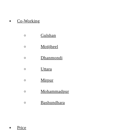
Co-Working
Gulshan
Motijheel
Dhanmondi
Uttara
Mirpur
Mohammadpur
Bashundhara
Price