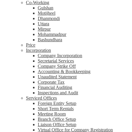
Co-Working
Gulshan
Motijheel
Dhanmondi
Uttara
Mirpur
Mohammadpur
Bashundhara
Price
Incorporation
Company Incorporation
Secretarial Services
Company Strike Off
Accounting & Bookkeeping
Unaudited Statement
Corporate Tax
Financial Auditing
Inspections and Audit
Serviced Offices
Foreign Entity Setup
Short Term Rentals
Meeting Room
Branch Office Setup
Liaison Office Setup
Virtual Office for Company Registration