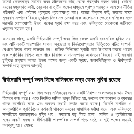
আমরা কেবলমাত্র সরাসরি ভবন মালিকদের কাছ থেকে প্রস্তাব গ্রহণ করি। কোনো
ধরনের মধ্যস্থতাকারী, ব্রোকার বা তৃতীয় পক্ষের মাধ্যমে প্রাপ্ত প্রস্তাব আমাদের নীতির
পরিপন্থী এবং সেইসব প্রস্তাব গ্রহণযোগ্য নয়। আমরা বিশ্বাস করি, ভবনের মতো
মূল্যবান সম্পদের বিষয়ে চূড়ান্ত সিদ্ধান্ত নেওয়া এবং আলোচনার ক্ষেত্রে মালিকের সঙ্গে
সরাসরি যোগাযোগই উভয় পক্ষের স্বার্থ রক্ষা করে এবং ভবিষ্যতে যেকোনো জটিলতা
এড়াতে সহায়ক হয়।
আমাদের কাছে, একটি দীর্ঘমেয়াদি সম্পূর্ণ ভবন লিজ কেবল একটি ব্যবসায়িক চুক্তি নয়,
বরং এটি একটি পারস্পরিক সম্মান, স্বচ্ছতা ও নির্ভরযোগ্যতার ভিত্তিতে গঠিত সম্পর্ক,
যেখানে উভয় পক্ষই লাভবান হন। মালিক নিশ্চিন্তে স্থায়ী আয় উপভোগ করতে পারেন
এবং প্রতিষ্ঠান নিশ্চিত হতে পারে নিরাপদ ও মানসম্পন্ন আবাসনের বিষয়ে। এই সরাসরি
চুক্তির মাধ্যমে আমরা উভয় পক্ষের জন্য একটি স্বচ্ছ, জবাবদিহিমূলক ও দীর্ঘস্থায়ী
সম্পর্ক গড়ে তুলতে আগ্রহী।
দীর্ঘমেয়াদি সম্পূর্ণ ভবন লিজে মালিকদের জন্য যেসব সুবিধা রয়েছে
দীর্ঘমেয়াদি সম্পূর্ণ ভবন লিজ ভবন মালিকদের জন্য একটি নিরাপদ ও লাভজনক আয় উৎস
হিসেবে কাজ করে। এতে নিয়মিত মাসিক ভাড়া নিশ্চিত হয়, ভবনের রক্ষণাবেক্ষণ ও ব্যবহার
থাকে কর্পোরেট মানে এবং ভবনের স্থায়ী সম্মান বজায় থাকে। বিদেশি নাগরিক ও
আন্তর্জাতিক প্রতিষ্ঠানের কর্মকর্তা থাকলে ভবনের সামাজিক মর্যাদা বাড়ে, এবং ভবিষ্যতে
সম্পত্তির বাজারমূল্যও বৃদ্ধি পায়। সবচেয়ে বড় বিষয় হলো—মালিক ও প্রতিষ্ঠানের
মধ্যে একটি স্বচ্ছ ও দীর্ঘস্থায়ী পারস্পরিক সম্পর্ক গড়ে ওঠে, যা দুই পক্ষের জন্যই
ফলপ্রসূ হয়। যেমন: