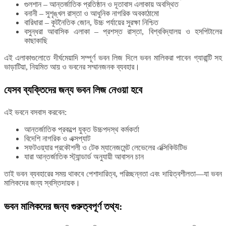
গুলশান – আন্তর্জাতিক প্রতিষ্ঠান ও দূতাবাস এলাকায় অবস্থিত
বনানী – সুশৃঙ্খল রাস্তা ও আধুনিক নাগরিক অবকাঠামো
বারিধারা – কূটনৈতিক জোন, উচ্চ পর্যায়ের সুরক্ষা নিশ্চিত
বসুন্ধরা আবাসিক এলাকা – প্রশস্ত রাস্তা, বিশ্ববিদ্যালয় ও হসপিটালের
কাছাকাছি
এই এলাকাগুলোতে দীর্ঘমেয়াদি সম্পূর্ণ ভবন লিজ দিলে ভবন মালিকরা পাবেন গ্যারান্টি সহ
ভাড়াটিয়া, নিয়মিত আয় ও ভবনের সম্মানজনক ব্যবহার।
যেসব ব্যক্তিদের জন্য ভবন লিজ নেওয়া হবে
এই ভবনে বসবাস করবেন:
আন্তর্জাতিক প্রকল্পে যুক্ত উচ্চপদস্থ কর্মকর্তা
বিদেশি নাগরিক ও এক্সপ্যাট
সফটওয়্যার প্রকৌশলী ও টেক ম্যানেজমেন্ট লেভেলের এক্সিকিউটিভ
যারা আন্তর্জাতিক স্ট্যান্ডার্ড অনুযায়ী আবাসন চান
তাই ভবন ব্যবহারের সময় থাকবে পেশাদারিত্ব, পরিচ্ছন্নতা এবং দায়িত্বশীলতা—যা ভবন
মালিকদের জন্য স্বস্তিদায়ক।
ভবন মালিকদের জন্য গুরুত্বপূর্ণ তথ্য: