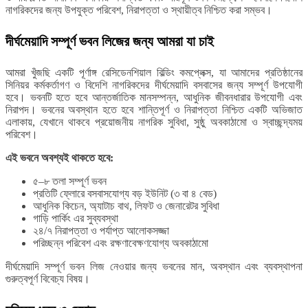
নাগরিকদের জন্য উপযুক্ত পরিবেশ, নিরাপত্তা ও স্থায়ীত্ব নিশ্চিত করা সম্ভব।
দীর্ঘমেয়াদি সম্পূর্ণ ভবন লিজের জন্য আমরা যা চাই
আমরা খুঁজছি একটি পূর্ণাঙ্গ রেসিডেনশিয়াল বিল্ডিং কমপ্লেক্স, যা আমাদের প্রতিষ্ঠানের
সিনিয়র কর্মকর্তাগণ ও বিদেশি নাগরিকদের দীর্ঘমেয়াদি বসবাসের জন্য সম্পূর্ণ উপযোগী
হবে। ভবনটি হতে হবে আন্তর্জাতিক মানসম্পন্ন, আধুনিক জীবনধারার উপযোগী এবং
নিরাপদ। ভবনের অবস্থান হতে হবে শান্তিপূর্ণ ও নিরাপত্তা নিশ্চিত একটি অভিজাত
এলাকায়, যেখানে থাকবে প্রয়োজনীয় নাগরিক সুবিধা, সুষ্ঠু অবকাঠামো ও স্বাচ্ছন্দ্যময়
পরিবেশ।
এই ভবনে অবশ্যই থাকতে হবে:
৫–৮ তলা সম্পূর্ণ ভবন
প্রতিটি ফ্লোরে বসবাসযোগ্য বড় ইউনিট (৩ বা ৪ বেড)
আধুনিক কিচেন, অ্যাটাচ বাথ, লিফট ও জেনারেটর সুবিধা
গাড়ি পার্কিং এর সুব্যবস্থা
২৪/৭ নিরাপত্তা ও পর্যাপ্ত আলোকসজ্জা
পরিচ্ছন্ন পরিবেশ এবং রক্ষণাবেক্ষণযোগ্য অবকাঠামো
দীর্ঘমেয়াদি সম্পূর্ণ ভবন লিজ নেওয়ার জন্য ভবনের মান, অবস্থান এবং ব্যবস্থাপনা
গুরুত্বপূর্ণ বিবেচ্য বিষয়।