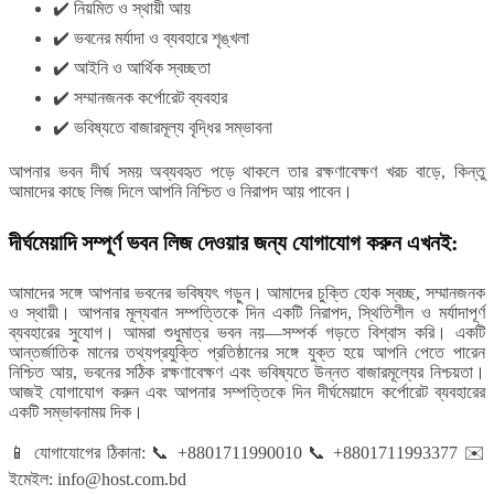
✔️ নিয়মিত ও স্থায়ী আয়
✔️ ভবনের মর্যাদা ও ব্যবহারে শৃঙ্খলা
✔️ আইনি ও আর্থিক স্বচ্ছতা
✔️ সম্মানজনক কর্পোরেট ব্যবহার
✔️ ভবিষ্যতে বাজারমূল্য বৃদ্ধির সম্ভাবনা
আপনার ভবন দীর্ঘ সময় অব্যবহৃত পড়ে থাকলে তার রক্ষণাবেক্ষণ খরচ বাড়ে, কিন্তু
আমাদের কাছে লিজ দিলে আপনি নিশ্চিত ও নিরাপদ আয় পাবেন।
দীর্ঘমেয়াদি সম্পূর্ণ ভবন লিজ দেওয়ার জন্য যোগাযোগ করুন এখনই:
আমাদের সঙ্গে আপনার ভবনের ভবিষ্যৎ গড়ুন। আমাদের চুক্তি হোক স্বচ্ছ, সম্মানজনক
ও স্থায়ী। আপনার মূল্যবান সম্পত্তিকে দিন একটি নিরাপদ, স্থিতিশীল ও মর্যাদাপূর্ণ
ব্যবহারের সুযোগ। আমরা শুধুমাত্র ভবন নয়—সম্পর্ক গড়তে বিশ্বাস করি। একটি
আন্তর্জাতিক মানের তথ্যপ্রযুক্তি প্রতিষ্ঠানের সঙ্গে যুক্ত হয়ে আপনি পেতে পারেন
নিশ্চিত আয়, ভবনের সঠিক রক্ষণাবেক্ষণ এবং ভবিষ্যতে উন্নত বাজারমূল্যের নিশ্চয়তা।
আজই যোগাযোগ করুন এবং আপনার সম্পত্তিকে দিন দীর্ঘমেয়াদে কর্পোরেট ব্যবহারের
একটি সম্ভাবনাময় দিক।
📱 যোগাযোগের ঠিকানা:
📞 +8801711990010
📞 +8801711993377
✉️
ইমেইল:
info@host.com.bd