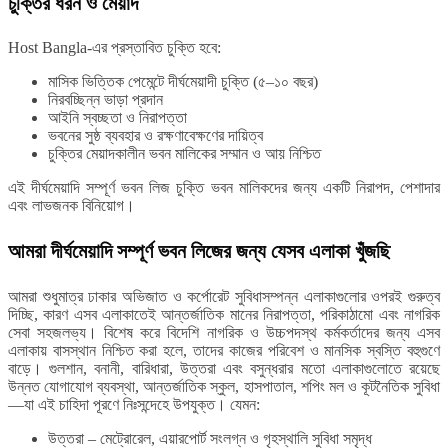
চুক্তির ধরন ও মেয়াদ
Host Bangla-এর প্রস্তাবিত চুক্তি হবে:
মাসিক ভিত্তিক পেমেন্টে দীর্ঘমেয়াদী চুক্তি (৫–১০ বছর)
নিরবচ্ছিন্ন ভাড়া প্রদান
আইনি স্বচ্ছতা ও নিরাপত্তা
ভবনের সুষ্ঠ ব্যবহার ও রক্ষণাবেক্ষণের দায়িত্ব
চুক্তির মেয়াদকালীন ভবন মালিকের সম্মান ও আয় নিশ্চিত
এই দীর্ঘমেয়াদি সম্পূর্ণ ভবন লিজ চুক্তি ভবন মালিকদের জন্য একটি নিরাপদ, পেশাদার
এবং লাভজনক বিনিয়োগ।
আমরা দীর্ঘমেয়াদি সম্পূর্ণ ভবন লিজের জন্য যেসব এলাকা খুঁজছি
আমরা শুধুমাত্র ঢাকার অভিজাত ও কর্পোরেট সুবিধাসম্পন্ন এলাকাগুলোর ওপরই গুরুত্ব
দিচ্ছি, কারণ এসব এলাকাতেই আন্তর্জাতিক মানের নিরাপত্তা, পরিকাঠামো এবং নাগরিক
সেবা সহজলভ্য। বিশেষ করে বিদেশি নাগরিক ও উচ্চপদস্থ কর্মকর্তাদের জন্য এসব
এলাকায় বাসস্থান নিশ্চিত করা হলে, তাদের কাজের পরিবেশ ও মানসিক স্বস্তি বহুগুণে
বাড়ে। গুলশান, বনানী, বারিধারা, উত্তরা এবং বসুন্ধরার মতো এলাকাগুলোতে রয়েছে
উন্নত যোগাযোগ ব্যবস্থা, আন্তর্জাতিক স্কুল, হাসপাতাল, শপিং মল ও কূটনৈতিক সুবিধা
—যা এই চাহিদা পূরণে নিঃসন্দেহে উপযুক্ত। যেমন:
উত্তরা – মেট্রোরেল, এয়ারপোর্ট সংলগ্ন ও গৃহস্থালি সুবিধা সমৃদ্ধ