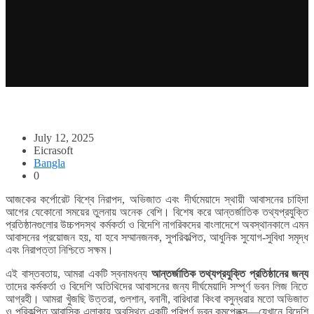
July 12, 2025
Eicrasoft
Bangla
0
আজকের কর্পোরেট বিশ্বে নিরাপদ, অভিজাত এবং দীর্ঘমেয়াদে স্থায়ী আবাসনের চাহিদা
আগের যেকোনো সময়ের তুলনায় অনেক বেশি। বিশেষ করে আন্তর্জাতিক তথ্যপ্রযুক্তি
প্রতিষ্ঠানগুলোর উচ্চপদস্থ কর্মকর্তা ও বিদেশি নাগরিকদের বাংলাদেশে অবস্থানকালে এমন
আবাসনের প্রয়োজন হয়, যা হবে সম্মানজনক, সুপরিকল্পিত, আধুনিক সুযোগ-সুবিধা সমৃদ্ধ
এবং নিরাপত্তা নিশ্চিতে সক্ষম।
এই বাস্তবতায়, আমরা একটি স্বনামধন্য
আন্তর্জাতিক তথ্যপ্রযুক্তি প্রতিষ্ঠানের জন্য
তাদের কর্মকর্তা ও বিদেশি অতিথিদের আবাসনের জন্য দীর্ঘমেয়াদি সম্পূর্ণ ভবন লিজ নিতে
আগ্রহী। আমরা খুঁজছি উত্তরা, গুলশান, বনানী, বারিধারা কিংবা বসুন্ধরার মতো অভিজাত
ও পরিকল্পিত আবাসিক এলাকায় অবস্থিত একটি পরিপূর্ণ ভবন কমপ্লেক্স—যেখানে বিদেশি