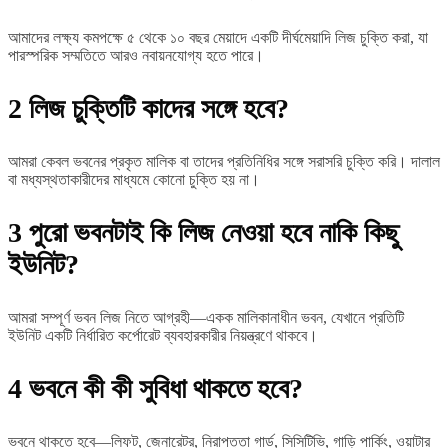
আমাদের লক্ষ্য কমপক্ষে ৫ থেকে ১০ বছর মেয়াদে একটি দীর্ঘমেয়াদি লিজ চুক্তি করা, যা
পারস্পরিক সম্মতিতে আরও নবায়নযোগ্য হতে পারে।
2
লিজ চুক্তিটি কাদের সঙ্গে হবে?
আমরা কেবল ভবনের প্রকৃত মালিক বা তাদের প্রতিনিধির সঙ্গে সরাসরি চুক্তি করি। দালাল
বা মধ্যস্থতাকারীদের মাধ্যমে কোনো চুক্তি হয় না।
3
পুরো ভবনটাই কি লিজ নেওয়া হবে নাকি কিছু
ইউনিট?
আমরা সম্পূর্ণ ভবন লিজ নিতে আগ্রহী—একক মালিকানাধীন ভবন, যেখানে প্রতিটি
ইউনিট একটি নির্ধারিত কর্পোরেট ব্যবহারকারীর নিয়ন্ত্রণে থাকবে।
4
ভবনে কী কী সুবিধা থাকতে হবে?
ভবনে থাকতে হবে—লিফট, জেনারেটর, নিরাপত্তা গার্ড, সিসিটিভি, গাড়ি পার্কিং, ওয়াটার