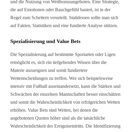
und die Nutzung von Wettbonusangeboten. Eine Strategie,
die auf Emotionen oder Bauchgefühl basiert, ist in der
Regel zum Scheitern verurteilt. Stattdessen sollte man sich
auf Fakten, Statistiken und eine fundierte Analyse stützen.
Spezialisierung und Value Bets
Die Spezialisierung auf bestimmte Sportarten oder Ligen
ermöglicht es, sich ein tiefgehendes Wissen über die
Materie anzueignen und somit fundiertere
Wettentscheidungen zu treffen. Wer sich beispielsweise
intensiv mit Fußball auseinandersetzt, kann die Stärken und
Schwächen der einzelnen Mannschaften besser einschätzen
und somit die Wahrscheinlichkeit von erfolgreichen Wetten
erhöhen. Value Bets sind Wetten, bei denen die
angebotenen Quoten höher sind als die tatsächliche
Wahrscheinlichkeit des Ereigniseintritts. Die Identifizierung