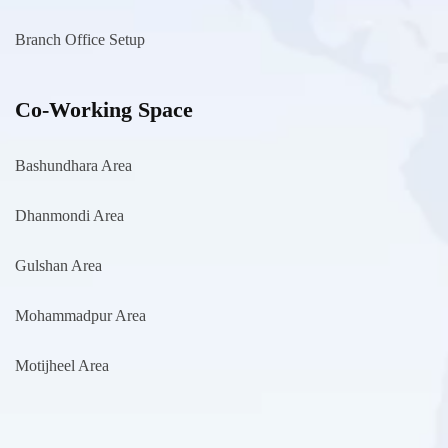
Branch Office Setup
Co-Working Space
Bashundhara Area
Dhanmondi Area
Gulshan Area
Mohammadpur Area
Motijheel Area