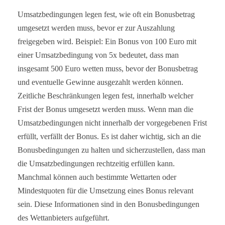
Umsatzbedingungen legen fest, wie oft ein Bonusbetrag
umgesetzt werden muss, bevor er zur Auszahlung
freigegeben wird. Beispiel: Ein Bonus von 100 Euro mit
einer Umsatzbedingung von 5x bedeutet, dass man
insgesamt 500 Euro wetten muss, bevor der Bonusbetrag
und eventuelle Gewinne ausgezahlt werden können.
Zeitliche Beschränkungen legen fest, innerhalb welcher
Frist der Bonus umgesetzt werden muss. Wenn man die
Umsatzbedingungen nicht innerhalb der vorgegebenen Frist
erfüllt, verfällt der Bonus. Es ist daher wichtig, sich an die
Bonusbedingungen zu halten und sicherzustellen, dass man
die Umsatzbedingungen rechtzeitig erfüllen kann.
Manchmal können auch bestimmte Wettarten oder
Mindestquoten für die Umsetzung eines Bonus relevant
sein. Diese Informationen sind in den Bonusbedingungen
des Wettanbieters aufgeführt.