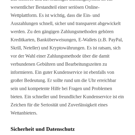
wesentlicher Bestandteil einer seriösen Online-
Wettplattform. Es ist wichtig, dass die Ein- und
Auszahlungen schnell, sicher und transparent abgewickelt
werden. Zu den gängigen Zahlungsmethoden gehören
Kreditkarten, Banküberweisungen, E-Wallets (z.B. PayPal,
Skrill, Neteller) und Kryptowährungen. Es ist ratsam, sich
vor der Wahl einer Zahlungsmethode über die damit
verbundenen Gebühren und Bearbeitungszeiten zu
informieren. Ein guter Kundenservice ist ebenfalls von
großer Bedeutung. Er sollte rund um die Uhr erreichbar
sein und kompetente Hilfe bei Fragen und Problemen
bieten. Ein schneller und freundlicher Kundenservice ist ein
Zeichen für die Seriosität und Zuverlässigkeit eines
Wettanbieters.
Sicherheit und Datenschutz