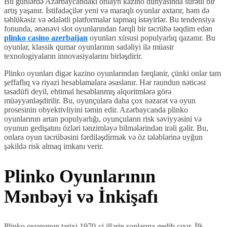
Bu günlərdə Azərbaycandakı onlayn kazino dünyasında sürətli bir
artış yaşanır. İstifadəçilər yeni və maraqlı oyunlar axtarır, həm də
təhlükəsiz və ədalətli platformalar tapmaq istəyirlər. Bu tendensiya
fonunda, ənənəvi slot oyunlarından fərqli bir təcrübə təqdim edən
plinko casino azerbaijan
oyunları xüsusi populyarlıq qazanır. Bu
oyunlar, klassik qumar oyunlarının sadəliyi ilə müasir
texnologiyaların innovasiyalarını birləşdirir.
Plinko oyunları digər kazino oyunlarından fərqlənir, çünki onlar tam
şeffaflıq və riyazi hesablamalara əsaslanır. Hər raundun nəticəsi
təsadüfi deyil, ehtimal hesablanmış alqoritmlərə görə
müəyyənləşdirilir. Bu, oyunçulara daha çox nəzarət və oyun
prosesinin obyektivliyini təmin edir. Azərbaycanda plinko
oyunlarının artan populyarlığı, oyunçuların risk səviyyəsini və
oyunun gedişatını özləri tənzimləyə bilmələrindən irəli gəlir. Bu,
onlara oyun təcrübəsini fərdiləşdirmək və öz tələblərinə uyğun
şəkildə risk almaq imkanı verir.
Plinko Oyunlarının
Mənbəyi və İnkişafı
Plinko oyununun tarixi 1970-ci illərin sonlarına gedib çıxır. İlk