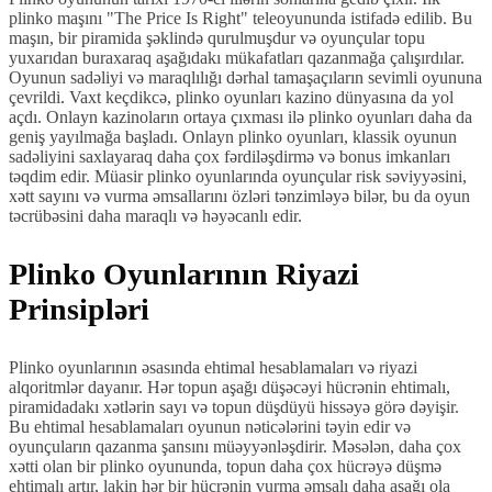
plinko maşını "The Price Is Right" teleoyununda istifadə edilib. Bu
maşın, bir piramida şəklində qurulmuşdur və oyunçular topu
yuxarıdan buraxaraq aşağıdakı mükafatları qazanmağa çalışırdılar.
Oyunun sadəliyi və maraqlılığı dərhal tamaşaçıların sevimli oyununa
çevrildi. Vaxt keçdikcə, plinko oyunları kazino dünyasına da yol
açdı. Onlayn kazinoların ortaya çıxması ilə plinko oyunları daha da
geniş yayılmağa başladı. Onlayn plinko oyunları, klassik oyunun
sadəliyini saxlayaraq daha çox fərdiləşdirmə və bonus imkanları
təqdim edir. Müasir plinko oyunlarında oyunçular risk səviyyəsini,
xətt sayını və vurma əmsallarını özləri tənzimləyə bilər, bu da oyun
təcrübəsini daha maraqlı və həyəcanlı edir.
Plinko Oyunlarının Riyazi
Prinsipləri
Plinko oyunlarının əsasında ehtimal hesablamaları və riyazi
alqoritmlər dayanır. Hər topun aşağı düşəcəyi hücrənin ehtimalı,
piramidadakı xətlərin sayı və topun düşdüyü hissəyə görə dəyişir.
Bu ehtimal hesablamaları oyunun nəticələrini təyin edir və
oyunçuların qazanma şansını müəyyənləşdirir. Məsələn, daha çox
xətti olan bir plinko oyununda, topun daha çox hücrəyə düşmə
ehtimalı artır, lakin hər bir hücrənin vurma əmsalı daha aşağı ola