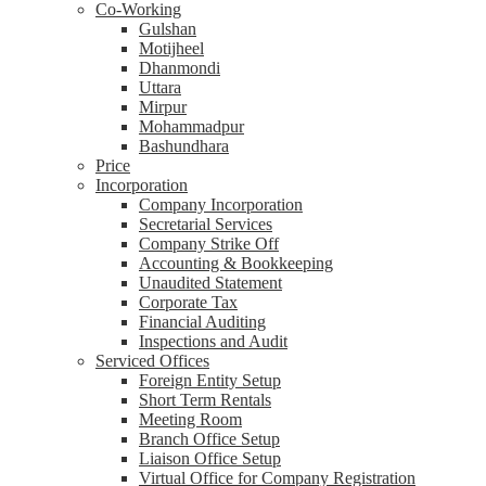
Co-Working
Gulshan
Motijheel
Dhanmondi
Uttara
Mirpur
Mohammadpur
Bashundhara
Price
Incorporation
Company Incorporation
Secretarial Services
Company Strike Off
Accounting & Bookkeeping
Unaudited Statement
Corporate Tax
Financial Auditing
Inspections and Audit
Serviced Offices
Foreign Entity Setup
Short Term Rentals
Meeting Room
Branch Office Setup
Liaison Office Setup
Virtual Office for Company Registration