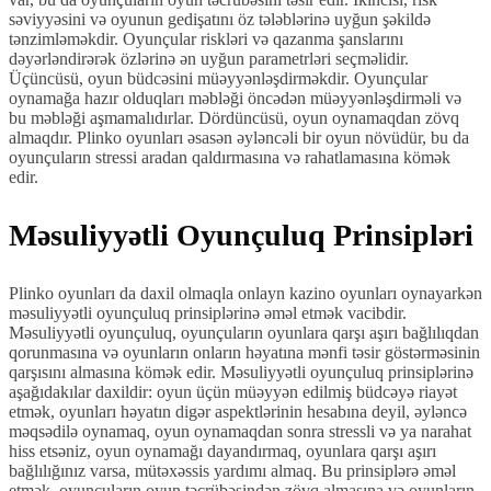
səviyyəsini və oyunun gedişatını öz tələblərinə uyğun şəkildə
tənzimləməkdir. Oyunçular riskləri və qazanma şanslarını
dəyərləndirərək özlərinə ən uyğun parametrləri seçməlidir.
Üçüncüsü, oyun büdcəsini müəyyənləşdirməkdir. Oyunçular
oynamağa hazır olduqları məbləği öncədən müəyyənləşdirməli və
bu məbləği aşmamalıdırlar. Dördüncüsü, oyun oynamaqdan zövq
almaqdır. Plinko oyunları əsasən əyləncəli bir oyun növüdür, bu da
oyunçuların stressi aradan qaldırmasına və rahatlamasına kömək
edir.
Məsuliyyətli Oyunçuluq Prinsipləri
Plinko oyunları da daxil olmaqla onlayn kazino oyunları oynayarkən
məsuliyyətli oyunçuluq prinsiplərinə əməl etmək vacibdir.
Məsuliyyətli oyunçuluq, oyunçuların oyunlara qarşı aşırı bağlılıqdan
qorunmasına və oyunların onların həyatına mənfi təsir göstərməsinin
qarşısını almasına kömək edir. Məsuliyyətli oyunçuluq prinsiplərinə
aşağıdakılar daxildir: oyun üçün müəyyən edilmiş büdcəyə riayət
etmək, oyunları həyatın digər aspektlərinin hesabına deyil, əyləncə
məqsədilə oynamaq, oyun oynamaqdan sonra stressli və ya narahat
hiss etsəniz, oyun oynamağı dayandırmaq, oyunlara qarşı aşırı
bağlılığınız varsa, mütəxəssis yardımı almaq. Bu prinsiplərə əməl
etmək, oyunçuların oyun təcrübəsindən zövq almasına və oyunların