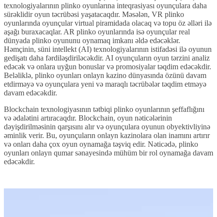
texnologiyalarının plinko oyunlarına inteqrasiyası oyunçulara daha
sürəklidir oyun təcrübəsi yaşatacaqdır. Məsələn, VR plinko
oyunlarında oyunçular virtual piramidada olacaq və topu öz əlləri ilə
aşağı buraxacaqlar. AR plinko oyunlarında isə oyunçular real
dünyada plinko oyununu oynamaq imkanı əldə edəcəklər.
Həmçinin, süni intellekt (AI) texnologiyalarının istifadəsi ilə oyunun
gedişatı daha fərdiləşdiriləcəkdir. AI oyunçuların oyun tərzini analiz
edəcək və onlara uyğun bonuslar və promosiyalar təqdim edəcəkdir.
Beləliklə, plinko oyunları onlayn kazino dünyasında özünü davam
etdirməyə və oyunçulara yeni və maraqlı təcrübələr təqdim etməyə
davam edəcəkdir.
Blockchain texnologiyasının tətbiqi plinko oyunlarının şeffaflığını
və ədalətini artıracaqdır. Blockchain, oyun nəticələrinin
dəyişdirilməsinin qarşısını alır və oyunçulara oyunun obyektivliyinə
əminlik verir. Bu, oyunçuların onlayn kazinolara olan inamını artırır
və onları daha çox oyun oynamağa təşviq edir. Nəticədə, plinko
oyunları onlayn qumar sənayesində mühüm bir rol oynamağa davam
edəcəkdir.