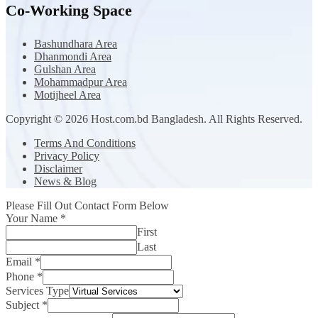
Co-Working Space
Bashundhara Area
Dhanmondi Area
Gulshan Area
Mohammadpur Area
Motijheel Area
Copyright © 2026 Host.com.bd Bangladesh. All Rights Reserved.
Terms And Conditions
Privacy Policy
Disclaimer
News & Blog
Please Fill Out Contact Form Below
Your Name
*
First
Last
Email
*
Phone
*
Services Type
Subject
*