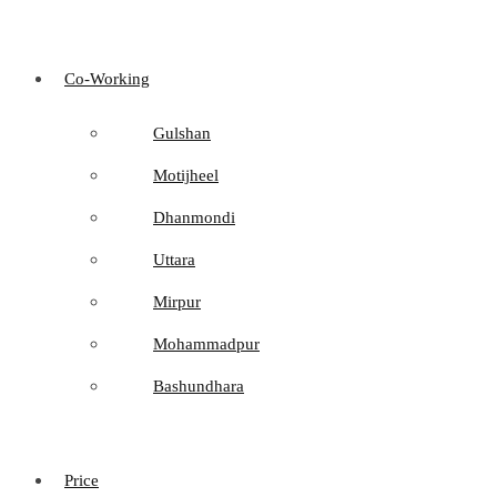
Co-Working
Gulshan
Motijheel
Dhanmondi
Uttara
Mirpur
Mohammadpur
Bashundhara
Price