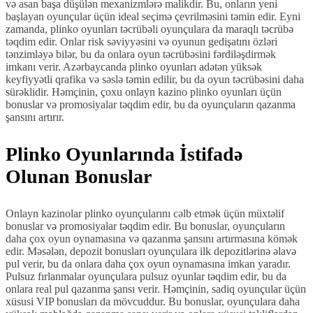
və asan başa düşülən mexanizmlərə malikdir. Bu, onların yeni
başlayan oyunçular üçün ideal seçimə çevrilməsini təmin edir. Eyni
zamanda, plinko oyunları təcrübəli oyunçulara da maraqlı təcrübə
təqdim edir. Onlar risk səviyyəsini və oyunun gedişatını özləri
tənzimləyə bilər, bu da onlara oyun təcrübəsini fərdiləşdirmək
imkanı verir. Azərbaycanda plinko oyunları adətən yüksək
keyfiyyətli qrafika və səslə təmin edilir, bu da oyun təcrübəsini daha
sürəklidir. Həmçinin, çoxu onlayn kazino plinko oyunları üçün
bonuslar və promosiyalar təqdim edir, bu da oyunçuların qazanma
şansını artırır.
Plinko Oyunlarında İstifadə
Olunan Bonuslar
Onlayn kazinolar plinko oyunçularını cəlb etmək üçün müxtəlif
bonuslar və promosiyalar təqdim edir. Bu bonuslar, oyunçuların
daha çox oyun oynamasına və qazanma şansını artırmasına kömək
edir. Məsələn, depozit bonusları oyunçulara ilk depozitlərinə əlavə
pul verir, bu da onlara daha çox oyun oynamasına imkan yaradır.
Pulsuz fırlanmalar oyunçulara pulsuz oyunlar təqdim edir, bu da
onlara real pul qazanma şansı verir. Həmçinin, sadiq oyunçular üçün
xüsusi VIP bonusları da mövcuddur. Bu bonuslar, oyunçulara daha