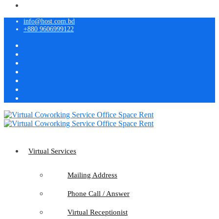
info@host.com.bd
+880 9606999122
Virtual Services
Mailing Address
Phone Call / Answer
Virtual Receptionist