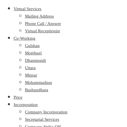
Virtual Services
Mailing Address
Phone Call / Answer
Virtual Receptionist
Co-Working
Gulshan
Motijheel
Dhanmondi
Uttara
Mirpur
Mohammadpur
Bashundhara
Price
Incorporation
Company Incorporation
Secretarial Services
Company Strike Off