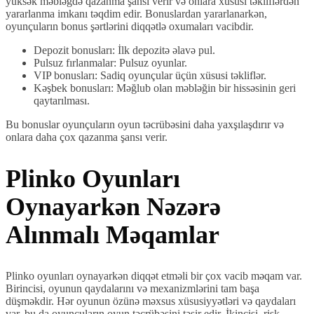
yüksək məbləğdə qazanma şansı verir və onlara xüsusi təkliflərdən
yararlanma imkanı təqdim edir. Bonuslardan yararlanarkən,
oyunçuların bonus şərtlərini diqqətlə oxumaları vacibdir.
Depozit bonusları: İlk depozitə əlavə pul.
Pulsuz fırlanmalar: Pulsuz oyunlar.
VIP bonusları: Sadiq oyunçular üçün xüsusi təkliflər.
Kəşbek bonusları: Məğlub olan məbləğin bir hissəsinin geri
qaytarılması.
Bu bonuslar oyunçuların oyun təcrübəsini daha yaxşılaşdırır və
onlara daha çox qazanma şansı verir.
Plinko Oyunları
Oynayarkən Nəzərə
Alınmalı Məqamlar
Plinko oyunları oynayarkən diqqət etməli bir çox vacib məqam var.
Birincisi, oyunun qaydalarını və mexanizmlərini tam başa
düşməkdir. Hər oyunun özünə məxsus xüsusiyyətləri və qaydaları
var, bu da oyunçuların oyun təcrübəsini təsir edir. İkincisi, risk