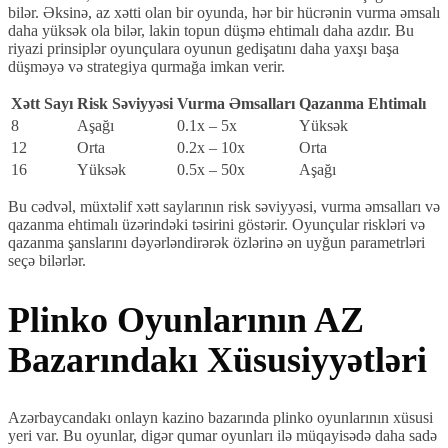
bilər. Əksinə, az xətti olan bir oyunda, hər bir hücrənin vurma əmsalı
daha yüksək ola bilər, lakin topun düşmə ehtimalı daha azdır. Bu
riyazi prinsiplər oyunçulara oyunun gedişatını daha yaxşı başa
düşməyə və strategiya qurmağa imkan verir.
Xətt Sayı
Risk Səviyyəsi
Vurma Əmsalları
Qazanma Ehtimalı
8
Aşağı
0.1x – 5x
Yüksək
12
Orta
0.2x – 10x
Orta
16
Yüksək
0.5x – 50x
Aşağı
Bu cədvəl, müxtəlif xətt saylarının risk səviyyəsi, vurma əmsalları və
qazanma ehtimalı üzərindəki təsirini göstərir. Oyunçular riskləri və
qazanma şanslarını dəyərləndirərək özlərinə ən uyğun parametrləri
seçə bilərlər.
Plinko Oyunlarının AZ
Bazarındakı Xüsusiyyətləri
Azərbaycandakı onlayn kazino bazarında plinko oyunlarının xüsusi
yeri var. Bu oyunlar, digər qumar oyunları ilə müqayisədə daha sadə