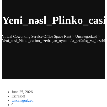
Yeni_nəsl_Plinko_cas
Virtual Coworking Service Office Space Rent
>
Uncategorized
>
Yeni_nəsl_Plinko_casino_azerbaijan_oyununda_şeffaflıq_və_hesabl
June 25, 2026
Eicrasoft
Uncategorized
0