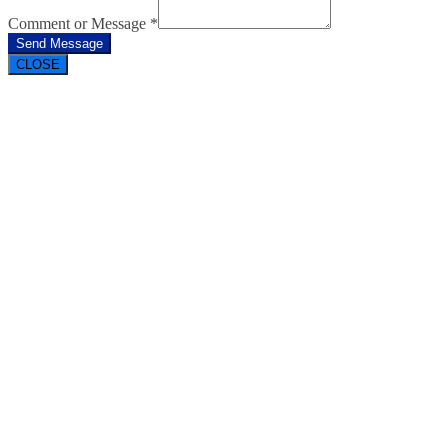
Comment or Message
*
Send Message
CLOSE