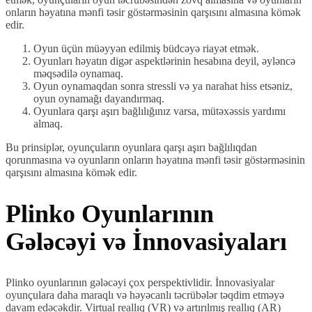
onların həyatına mənfi təsir göstərməsinin qarşısını almasına kömək
edir.
Oyun üçün müəyyən edilmiş büdcəyə riayət etmək.
Oyunları həyatın digər aspektlərinin hesabına deyil, əyləncə
məqsədilə oynamaq.
Oyun oynamaqdan sonra stressli və ya narahat hiss etsəniz,
oyun oynamağı dayandırmaq.
Oyunlara qarşı aşırı bağlılığınız varsa, mütəxəssis yardımı
almaq.
Bu prinsiplər, oyunçuların oyunlara qarşı aşırı bağlılıqdan
qorunmasına və oyunların onların həyatına mənfi təsir göstərməsinin
qarşısını almasına kömək edir.
Plinko Oyunlarının
Gələcəyi və İnnovasiyaları
Plinko oyunlarının gələcəyi çox perspektivlidir. İnnovasiyalar
oyunçulara daha maraqlı və həyəcanlı təcrübələr təqdim etməyə
davam edəcəkdir. Virtual reallıq (VR) və artırılmış reallıq (AR)