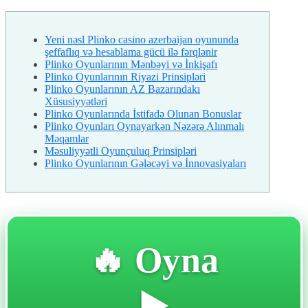
Yeni nəsl Plinko casino azerbaijan oyununda
şeffaflıq və hesablama gücü ilə fərqlənir
Plinko Oyunlarının Mənbəyi və İnkişafı
Plinko Oyunlarının Riyazi Prinsipləri
Plinko Oyunlarının AZ Bazarındakı
Xüsusiyyətləri
Plinko Oyunlarında İstifadə Olunan Bonuslar
Plinko Oyunları Oynayarkən Nəzərə Alınmalı
Məqamlar
Məsuliyyətli Oyunçuluq Prinsipləri
Plinko Oyunlarının Gələcəyi və İnnovasiyaları
🔥 Oyna
▶️