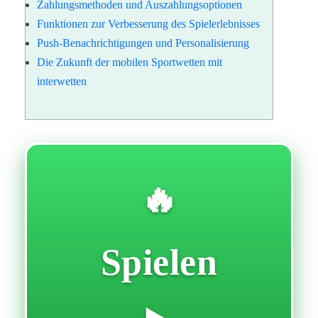
Zahlungsmethoden und Auszahlungsoptionen
Funktionen zur Verbesserung des Spielerlebnisses
Push-Benachrichtigungen und Personalisierung
Die Zukunft der mobilen Sportwetten mit
interwetten
🔥
Spielen