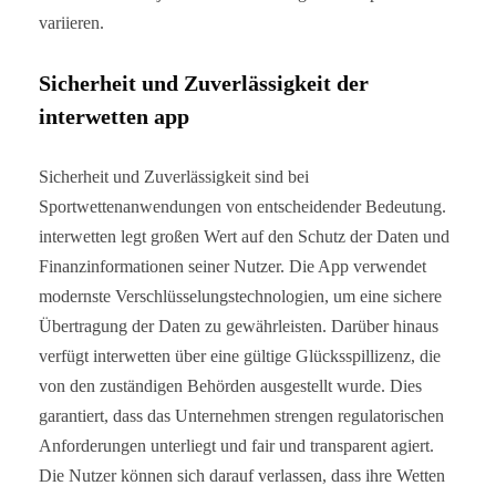
variieren.
Sicherheit und Zuverlässigkeit der
interwetten app
Sicherheit und Zuverlässigkeit sind bei
Sportwettenanwendungen von entscheidender Bedeutung.
interwetten legt großen Wert auf den Schutz der Daten und
Finanzinformationen seiner Nutzer. Die App verwendet
modernste Verschlüsselungstechnologien, um eine sichere
Übertragung der Daten zu gewährleisten. Darüber hinaus
verfügt interwetten über eine gültige Glücksspillizenz, die
von den zuständigen Behörden ausgestellt wurde. Dies
garantiert, dass das Unternehmen strengen regulatorischen
Anforderungen unterliegt und fair und transparent agiert.
Die Nutzer können sich darauf verlassen, dass ihre Wetten