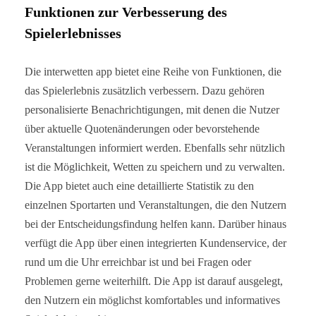
Funktionen zur Verbesserung des
Spielerlebnisses
Die interwetten app bietet eine Reihe von Funktionen, die
das Spielerlebnis zusätzlich verbessern. Dazu gehören
personalisierte Benachrichtigungen, mit denen die Nutzer
über aktuelle Quotenänderungen oder bevorstehende
Veranstaltungen informiert werden. Ebenfalls sehr nützlich
ist die Möglichkeit, Wetten zu speichern und zu verwalten.
Die App bietet auch eine detaillierte Statistik zu den
einzelnen Sportarten und Veranstaltungen, die den Nutzern
bei der Entscheidungsfindung helfen kann. Darüber hinaus
verfügt die App über einen integrierten Kundenservice, der
rund um die Uhr erreichbar ist und bei Fragen oder
Problemen gerne weiterhilft. Die App ist darauf ausgelegt,
den Nutzern ein möglichst komfortables und informatives