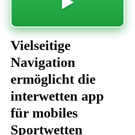
▶️
Vielseitige
Navigation
ermöglicht die
interwetten app
für mobiles
Sportwetten