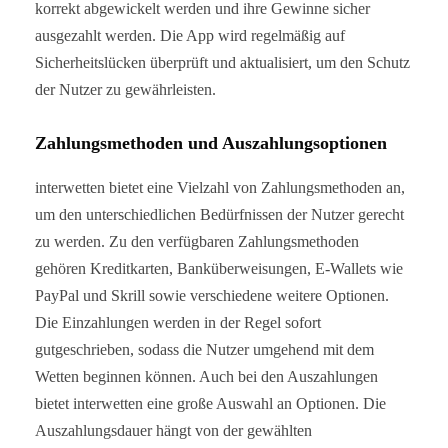
korrekt abgewickelt werden und ihre Gewinne sicher
ausgezahlt werden. Die App wird regelmäßig auf
Sicherheitslücken überprüft und aktualisiert, um den Schutz
der Nutzer zu gewährleisten.
Zahlungsmethoden und Auszahlungsoptionen
interwetten bietet eine Vielzahl von Zahlungsmethoden an,
um den unterschiedlichen Bedürfnissen der Nutzer gerecht
zu werden. Zu den verfügbaren Zahlungsmethoden
gehören Kreditkarten, Banküberweisungen, E-Wallets wie
PayPal und Skrill sowie verschiedene weitere Optionen.
Die Einzahlungen werden in der Regel sofort
gutgeschrieben, sodass die Nutzer umgehend mit dem
Wetten beginnen können. Auch bei den Auszahlungen
bietet interwetten eine große Auswahl an Optionen. Die
Auszahlungsdauer hängt von der gewählten