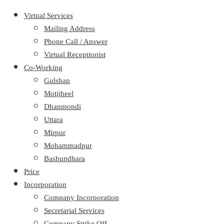
Virtual Services
Mailing Address
Phone Call / Answer
Virtual Receptionist
Co-Working
Gulshan
Motijheel
Dhanmondi
Uttara
Mirpur
Mohammadpur
Bashundhara
Price
Incorporation
Company Incorporation
Secretarial Services
Company Strike Off