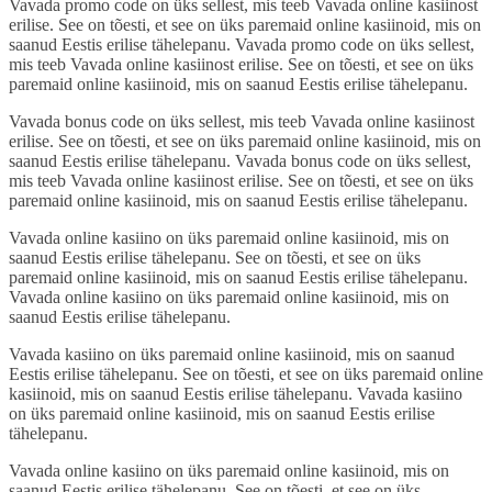
Vavada promo code on üks sellest, mis teeb Vavada online kasiinost
erilise. See on tõesti, et see on üks paremaid online kasiinoid, mis on
saanud Eestis erilise tähelepanu. Vavada promo code on üks sellest,
mis teeb Vavada online kasiinost erilise. See on tõesti, et see on üks
paremaid online kasiinoid, mis on saanud Eestis erilise tähelepanu.
Vavada bonus code on üks sellest, mis teeb Vavada online kasiinost
erilise. See on tõesti, et see on üks paremaid online kasiinoid, mis on
saanud Eestis erilise tähelepanu. Vavada bonus code on üks sellest,
mis teeb Vavada online kasiinost erilise. See on tõesti, et see on üks
paremaid online kasiinoid, mis on saanud Eestis erilise tähelepanu.
Vavada online kasiino on üks paremaid online kasiinoid, mis on
saanud Eestis erilise tähelepanu. See on tõesti, et see on üks
paremaid online kasiinoid, mis on saanud Eestis erilise tähelepanu.
Vavada online kasiino on üks paremaid online kasiinoid, mis on
saanud Eestis erilise tähelepanu.
Vavada kasiino on üks paremaid online kasiinoid, mis on saanud
Eestis erilise tähelepanu. See on tõesti, et see on üks paremaid online
kasiinoid, mis on saanud Eestis erilise tähelepanu. Vavada kasiino
on üks paremaid online kasiinoid, mis on saanud Eestis erilise
tähelepanu.
Vavada online kasiino on üks paremaid online kasiinoid, mis on
saanud Eestis erilise tähelepanu. See on tõesti, et see on üks