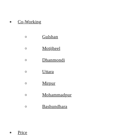
Co-Working
Gulshan
Motijheel
Dhanmondi
Uttara
Mirpur
Mohammadpur
Bashundhara
Price