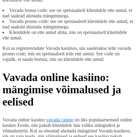
Vavada bonus code: see on spetsiaalselt klientidele ette antud, et
nad saaksid alustada mängimisega.
Vavada promo code: see on spetsiaalselt klientidele ette antud, et
nad saaksid alustada mängimisega.
Klientidele on ette antud abita, mis on spetsiaalselt klientidele
ette antud.
Kui sa registreerudate Vavada kasiinos, siis saadetakse teile vavada
promo code, mis on spetsiaalselt teile ette antud. See code on
vajalik, et saada bonusi, mis on klientidele ette antud.
Vavada online kasiino:
mängimise võimalused ja
eelised
Vavada online kasiino
vavada casino
on üks populaarsemaid online
kasiino Eestis, mis pakub klientidele laia valiku mängudest ja
võimalusteist. Kui sa otsustad alustada mängimist Vavada kasiinos,
siis on vaja teada, mis võimalused ja eelised see kasiino pakub.