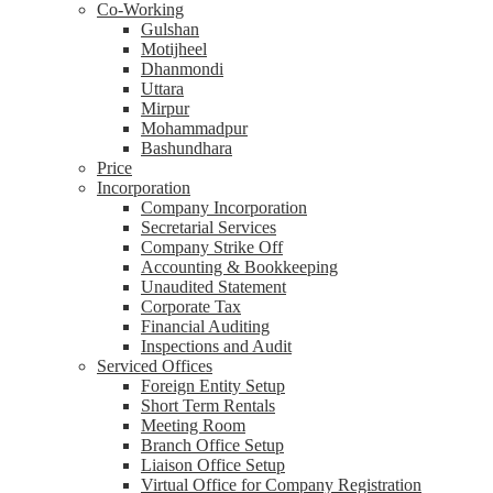
Co-Working
Gulshan
Motijheel
Dhanmondi
Uttara
Mirpur
Mohammadpur
Bashundhara
Price
Incorporation
Company Incorporation
Secretarial Services
Company Strike Off
Accounting & Bookkeeping
Unaudited Statement
Corporate Tax
Financial Auditing
Inspections and Audit
Serviced Offices
Foreign Entity Setup
Short Term Rentals
Meeting Room
Branch Office Setup
Liaison Office Setup
Virtual Office for Company Registration