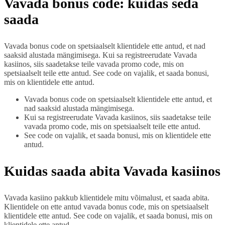
Vavada bonus code: kuidas seda
saada
Vavada bonus code on spetsiaalselt klientidele ette antud, et nad
saaksid alustada mängimisega. Kui sa registreerudate Vavada
kasiinos, siis saadetakse teile vavada promo code, mis on
spetsiaalselt teile ette antud. See code on vajalik, et saada bonusi,
mis on klientidele ette antud.
Vavada bonus code on spetsiaalselt klientidele ette antud, et
nad saaksid alustada mängimisega.
Kui sa registreerudate Vavada kasiinos, siis saadetakse teile
vavada promo code, mis on spetsiaalselt teile ette antud.
See code on vajalik, et saada bonusi, mis on klientidele ette
antud.
Kuidas saada abita Vavada kasiinos
Vavada kasiino pakkub klientidele mitu võimalust, et saada abita.
Klientidele on ette antud vavada bonus code, mis on spetsiaalselt
klientidele ette antud. See code on vajalik, et saada bonusi, mis on
klientidele ette antud.