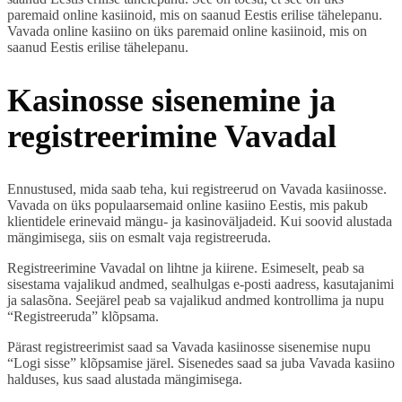
paremaid online kasiinoid, mis on saanud Eestis erilise tähelepanu.
Vavada online kasiino on üks paremaid online kasiinoid, mis on
saanud Eestis erilise tähelepanu.
Kasinosse sisenemine ja
registreerimine Vavadal
Ennustused, mida saab teha, kui registreerud on Vavada kasiinosse.
Vavada on üks populaarsemaid online kasiino Eestis, mis pakub
klientidele erinevaid mängu- ja kasinoväljadeid. Kui soovid alustada
mängimisega, siis on esmalt vaja registreeruda.
Registreerimine Vavadal on lihtne ja kiirene. Esimeselt, peab sa
sisestama vajalikud andmed, sealhulgas e-posti aadress, kasutajanimi
ja salasõna. Seejärel peab sa vajalikud andmed kontrollima ja nupu
“Registreeruda” klõpsama.
Pärast registreerimist saad sa Vavada kasiinosse sisenemise nupu
“Logi sisse” klõpsamise järel. Sisenedes saad sa juba Vavada kasiino
halduses, kus saad alustada mängimisega.