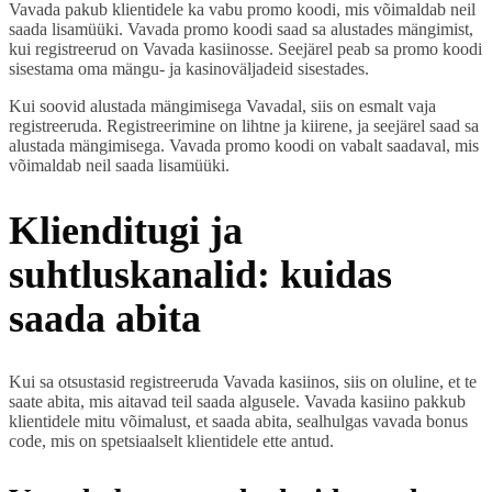
Vavada pakub klientidele ka vabu promo koodi, mis võimaldab neil
saada lisamüüki. Vavada promo koodi saad sa alustades mängimist,
kui registreerud on Vavada kasiinosse. Seejärel peab sa promo koodi
sisestama oma mängu- ja kasinoväljadeid sisestades.
Kui soovid alustada mängimisega Vavadal, siis on esmalt vaja
registreeruda. Registreerimine on lihtne ja kiirene, ja seejärel saad sa
alustada mängimisega. Vavada promo koodi on vabalt saadaval, mis
võimaldab neil saada lisamüüki.
Klienditugi ja
suhtluskanalid: kuidas
saada abita
Kui sa otsustasid registreeruda Vavada kasiinos, siis on oluline, et te
saate abita, mis aitavad teil saada algusele. Vavada kasiino pakkub
klientidele mitu võimalust, et saada abita, sealhulgas vavada bonus
code, mis on spetsiaalselt klientidele ette antud.