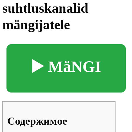
suhtluskanalid
mängijatele
▶️ MäNGI
Содержимое