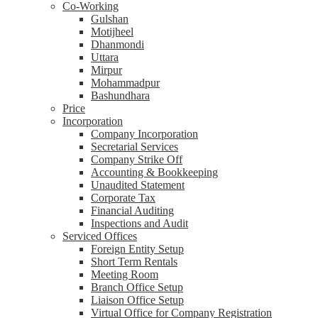
Co-Working
Gulshan
Motijheel
Dhanmondi
Uttara
Mirpur
Mohammadpur
Bashundhara
Price
Incorporation
Company Incorporation
Secretarial Services
Company Strike Off
Accounting & Bookkeeping
Unaudited Statement
Corporate Tax
Financial Auditing
Inspections and Audit
Serviced Offices
Foreign Entity Setup
Short Term Rentals
Meeting Room
Branch Office Setup
Liaison Office Setup
Virtual Office for Company Registration