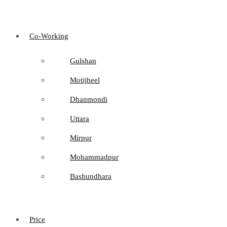
Co-Working
Gulshan
Motijheel
Dhanmondi
Uttara
Mirpur
Mohammadpur
Bashundhara
Price