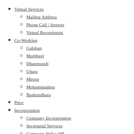
Virtual Services
Mailing Address
Phone Call / Answer
Virtual Receptionist
Co-Working
Gulshan
Motijheel
Dhanmondi
Uttara
Mirpur
Mohammadpur
Bashundhara
Price
Incorporation
Company Incorporation
Secretarial Services
Company Strike Off