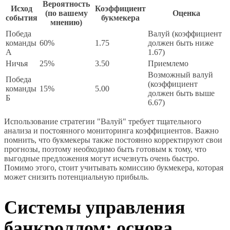
Вероятность
Исход
Коэффициент
(по вашему
Оценка
события
букмекера
мнению)
Победа
Валуй (коэффициент
команды
60%
1.75
должен быть ниже
А
1.67)
Ничья
25%
3.50
Приемлемо
Возможный валуй
Победа
(коэффициент
команды
15%
5.00
должен быть выше
Б
6.67)
Использование стратегии "Валуй" требует тщательного
анализа и постоянного мониторинга коэффициентов. Важно
помнить, что букмекеры также постоянно корректируют свои
прогнозы, поэтому необходимо быть готовым к тому, что
выгодные предложения могут исчезнуть очень быстро.
Помимо этого, стоит учитывать комиссию букмекера, которая
может снизить потенциальную прибыль.
Системы управления
банкроллом: основа