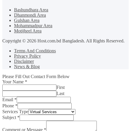
Bashundhara Area
Dhanmondi Area
Gulshan Area
Mohammadpur Area
Motijheel Area
Copyright © 2026 Host.com.bd Bangladesh. All Rights Reserved.
Terms And Conditions
Privacy Policy
Disclaimer
News & Blog
Please Fill Out Contact Form Below
Your Name
*
First
Last
Email
*
Phone
*
Services Type
Subject
*
Comment or Message
*