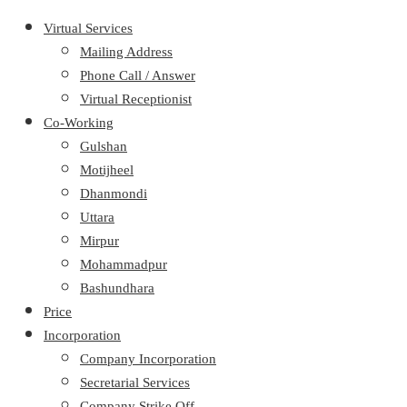
Virtual Services
Mailing Address
Phone Call / Answer
Virtual Receptionist
Co-Working
Gulshan
Motijheel
Dhanmondi
Uttara
Mirpur
Mohammadpur
Bashundhara
Price
Incorporation
Company Incorporation
Secretarial Services
Company Strike Off