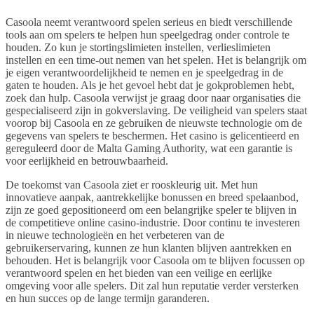
Casoola neemt verantwoord spelen serieus en biedt verschillende
tools aan om spelers te helpen hun speelgedrag onder controle te
houden. Zo kun je stortingslimieten instellen, verlieslimieten
instellen en een time-out nemen van het spelen. Het is belangrijk om
je eigen verantwoordelijkheid te nemen en je speelgedrag in de
gaten te houden. Als je het gevoel hebt dat je gokproblemen hebt,
zoek dan hulp. Casoola verwijst je graag door naar organisaties die
gespecialiseerd zijn in gokverslaving. De veiligheid van spelers staat
voorop bij Casoola en ze gebruiken de nieuwste technologie om de
gegevens van spelers te beschermen. Het casino is gelicentieerd en
gereguleerd door de Malta Gaming Authority, wat een garantie is
voor eerlijkheid en betrouwbaarheid.
De toekomst van Casoola ziet er rooskleurig uit. Met hun
innovatieve aanpak, aantrekkelijke bonussen en breed spelaanbod,
zijn ze goed gepositioneerd om een belangrijke speler te blijven in
de competitieve online casino-industrie. Door continu te investeren
in nieuwe technologieën en het verbeteren van de
gebruikerservaring, kunnen ze hun klanten blijven aantrekken en
behouden. Het is belangrijk voor Casoola om te blijven focussen op
verantwoord spelen en het bieden van een veilige en eerlijke
omgeving voor alle spelers. Dit zal hun reputatie verder versterken
en hun succes op de lange termijn garanderen.