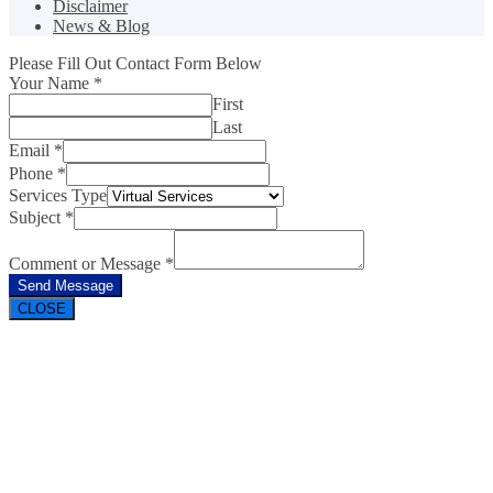
Disclaimer
News & Blog
Please Fill Out Contact Form Below
Your Name
*
First
Last
Email
*
Phone
*
Services Type
Subject
*
Comment or Message
*
Send Message
CLOSE