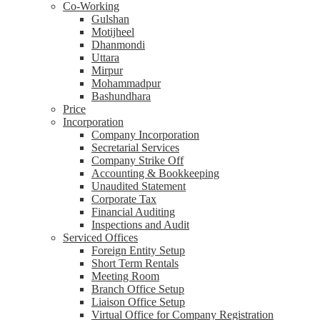
Co-Working
Gulshan
Motijheel
Dhanmondi
Uttara
Mirpur
Mohammadpur
Bashundhara
Price
Incorporation
Company Incorporation
Secretarial Services
Company Strike Off
Accounting & Bookkeeping
Unaudited Statement
Corporate Tax
Financial Auditing
Inspections and Audit
Serviced Offices
Foreign Entity Setup
Short Term Rentals
Meeting Room
Branch Office Setup
Liaison Office Setup
Virtual Office for Company Registration