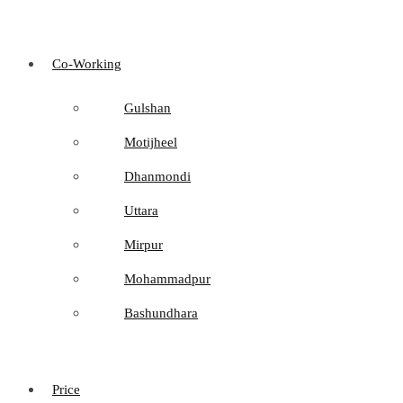
Co-Working
Gulshan
Motijheel
Dhanmondi
Uttara
Mirpur
Mohammadpur
Bashundhara
Price