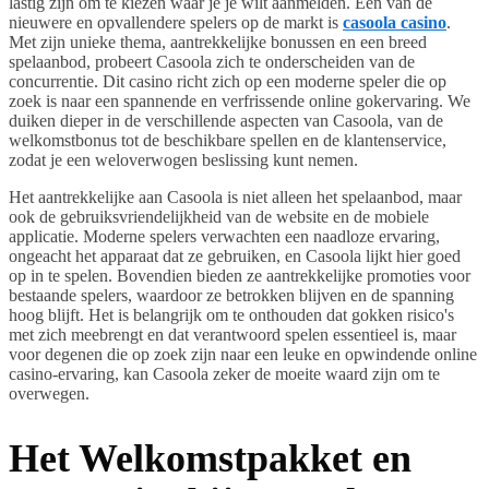
lastig zijn om te kiezen waar je je wilt aanmelden. Een van de
nieuwere en opvallendere spelers op de markt is
casoola casino
.
Met zijn unieke thema, aantrekkelijke bonussen en een breed
spelaanbod, probeert Casoola zich te onderscheiden van de
concurrentie. Dit casino richt zich op een moderne speler die op
zoek is naar een spannende en verfrissende online gokervaring. We
duiken dieper in de verschillende aspecten van Casoola, van de
welkomstbonus tot de beschikbare spellen en de klantenservice,
zodat je een weloverwogen beslissing kunt nemen.
Het aantrekkelijke aan Casoola is niet alleen het spelaanbod, maar
ook de gebruiksvriendelijkheid van de website en de mobiele
applicatie. Moderne spelers verwachten een naadloze ervaring,
ongeacht het apparaat dat ze gebruiken, en Casoola lijkt hier goed
op in te spelen. Bovendien bieden ze aantrekkelijke promoties voor
bestaande spelers, waardoor ze betrokken blijven en de spanning
hoog blijft. Het is belangrijk om te onthouden dat gokken risico's
met zich meebrengt en dat verantwoord spelen essentieel is, maar
voor degenen die op zoek zijn naar een leuke en opwindende online
casino-ervaring, kan Casoola zeker de moeite waard zijn om te
overwegen.
Het Welkomstpakket en