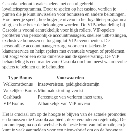
Casoola beloont loyale spelers met een uitgebreid
loyaliteitsprogramma. Door te spelen op het casino, verdien je
punten die je kunt inwisselen voor bonussen en andere beloningen.
Hoe meer je speelt, hoe hoger je niveau in het loyaliteitsprogramma
stijgt, en hoe beter de beloningen worden. De VIP-behandeling bij
Casoola is vooral aantrekkelijk voor high rollers. VIP-spelers
profiteren van persoonlijke accountmanagers, snellere uitbetalingen,
exclusieve bonussen en toegang tot VIP-evenementen. De
persoonlijke accountmanager zorgt voor een uitstekende
klantenservice en helpt spelers met eventuele vragen of problemen.
Dit zorgt voor een extra dimensie aan de speelervaring. De VIP-
behandeling is een manier voor Casoola om hun meest waardevolle
spelers te belonen en te behouden.
Type Bonus
Voorwaarden
Welkomstbonus
Inzetvereisten, geldigheidstermijn
Wekelijkse Bonus
Minimale storting vereist
Cashback
Percentage van verloren inzet terug
VIP Bonus
Afhankelijk van VIP-niveau
Het is cruciaal om op de hoogte te blijven van de actuele promoties
en bonussen die Casoola aanbiedt, deze veranderen regelmatig. De
promotiepagina op de website is de beste bron van informatie, en je
kunt je vaak aanmelden voor een nieuwsbrief om op de hoogte te