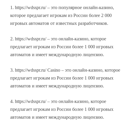
1. https://wdsspr.ru/ – это популярное онлайн-казино,
которое предлагает игрокам из России более 2 000
игровых автоматов от известных разработчиков.
2. https://wdsspr.ru/ – это онлайн-казино, которое
предлагает игрокам из России более 1 000 игровых
автоматов и имеет международную лицензию.
3. https://wdsspr.ru/ Casino – это онлайн-казино, которое
предлагает игрокам из России более 1 000 игровых
автоматов и имеет международную лицензию.
4. https://wdsspr.ru/ – это онлайн-казино, которое
предлагает игрокам из России более 1 000 игровых
автоматов и имеет международную лицензию.