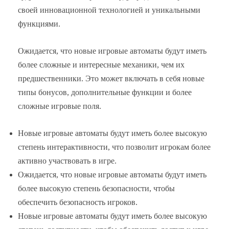
своей инновационной технологией и уникальными
функциями.
Ожидается, что новые игровые автоматы будут иметь
более сложные и интересные механики, чем их
предшественники. Это может включать в себя новые
типы бонусов, дополнительные функции и более
сложные игровые поля.
Новые игровые автоматы будут иметь более высокую
степень интерактивности, что позволит игрокам более
активно участвовать в игре.
Ожидается, что новые игровые автоматы будут иметь
более высокую степень безопасности, чтобы
обеспечить безопасность игроков.
Новые игровые автоматы будут иметь более высокую