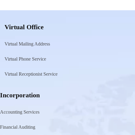
Virtual Office
Virtual Mailing Address
Virtual Phone Service
Virtual Receptionist Service
Incorporation
Accounting Services
Financial Auditing