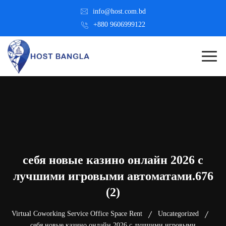
info@host.com.bd
+880 9606999122
себя новые казино онлайн 2026 с
лучшими игровыми автоматами.676
(2)
Virtual Coworking Service Office Space Rent
Uncategorized
себя новые казино онлайн 2026 с лучшими игровыми