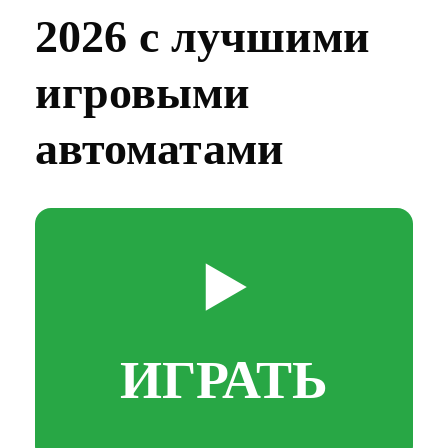
2026 с лучшими
игровыми
автоматами
▶️
ИГРАТЬ