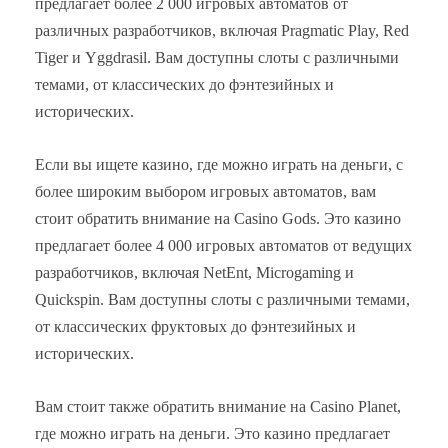
предлагает более 2 000 игровых автоматов от
различных разработчиков, включая Pragmatic Play, Red
Tiger и Yggdrasil. Вам доступны слоты с различными
темами, от классических до фэнтезийных и
исторических.
Если вы ищете казино, где можно играть на деньги, с
более широким выбором игровых автоматов, вам
стоит обратить внимание на Casino Gods. Это казино
предлагает более 4 000 игровых автоматов от ведущих
разработчиков, включая NetEnt, Microgaming и
Quickspin. Вам доступны слоты с различными темами,
от классических фруктовых до фэнтезийных и
исторических.
Вам стоит также обратить внимание на Casino Planet,
где можно играть на деньги. Это казино предлагает