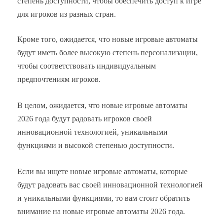
степень доступности, чтобы обеспечить доступ к игре
для игроков из разных стран.
Кроме того, ожидается, что новые игровые автоматы
будут иметь более высокую степень персонализации,
чтобы соответствовать индивидуальным
предпочтениям игроков.
В целом, ожидается, что новые игровые автоматы
2026 года будут радовать игроков своей
инновационной технологией, уникальными
функциями и высокой степенью доступности.
Если вы ищете новые игровые автоматы, которые
будут радовать вас своей инновационной технологией
и уникальными функциями, то вам стоит обратить
внимание на новые игровые автоматы 2026 года.