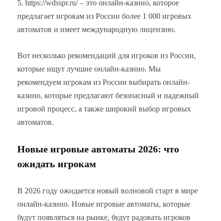
5. https://wdsspr.ru/ – это онлайн-казино, которое
предлагает игрокам из России более 1 000 игровых
автоматов и имеет международную лицензию.
Вот несколько рекомендаций для игроков из России,
которые ищут лучшие онлайн-казино. Мы
рекомендуем игрокам из России выбирать онлайн-
казино, которые предлагают безопасный и надежный
игровой процесс, а также широкий выбор игровых
автоматов.
Новые игровые автоматы 2026: что
ожидать игрокам
В 2026 году ожидается новый волновой старт в мире
онлайн-казино. Новые игровые автоматы, которые
будут появляться на рынке, будут радовать игроков