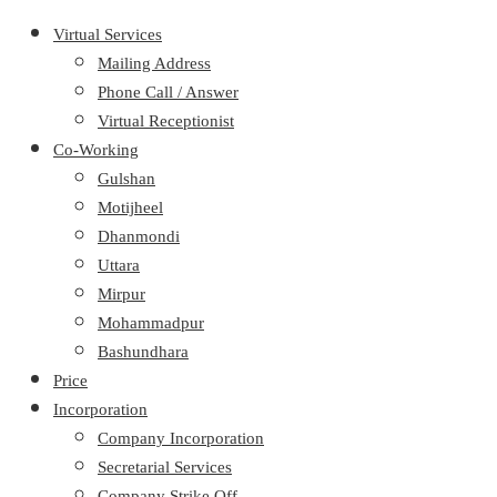
Virtual Services
Mailing Address
Phone Call / Answer
Virtual Receptionist
Co-Working
Gulshan
Motijheel
Dhanmondi
Uttara
Mirpur
Mohammadpur
Bashundhara
Price
Incorporation
Company Incorporation
Secretarial Services
Company Strike Off