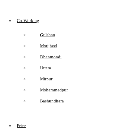
Co-Working
Gulshan
Motijheel
Dhanmondi
Uttara
Mirpur
Mohammadpur
Bashundhara
Price