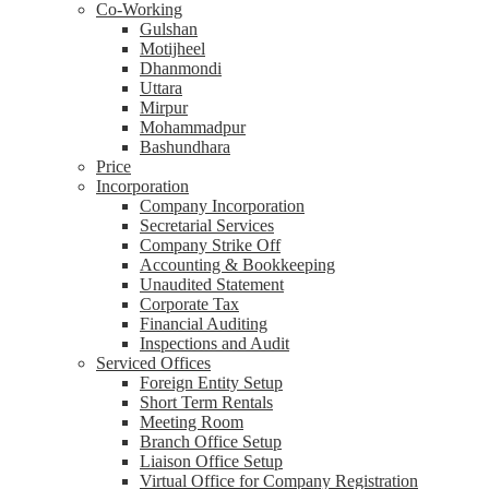
Co-Working
Gulshan
Motijheel
Dhanmondi
Uttara
Mirpur
Mohammadpur
Bashundhara
Price
Incorporation
Company Incorporation
Secretarial Services
Company Strike Off
Accounting & Bookkeeping
Unaudited Statement
Corporate Tax
Financial Auditing
Inspections and Audit
Serviced Offices
Foreign Entity Setup
Short Term Rentals
Meeting Room
Branch Office Setup
Liaison Office Setup
Virtual Office for Company Registration