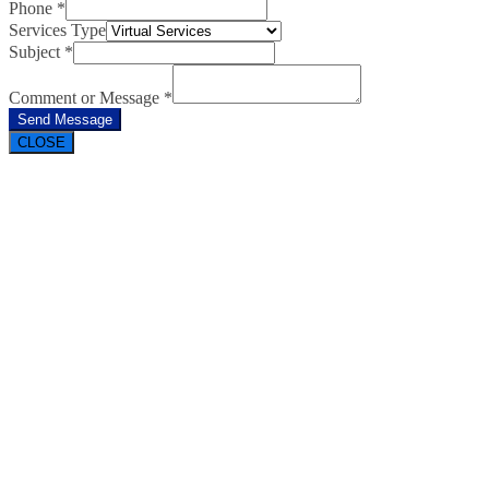
Phone
*
Services Type
Subject
*
Comment or Message
*
Send Message
CLOSE