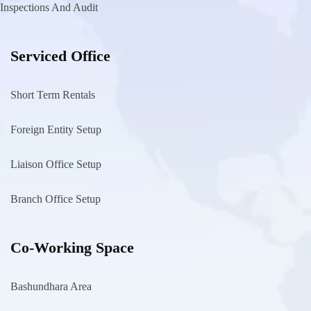
Inspections And Audit
Serviced Office
Short Term Rentals
Foreign Entity Setup
Liaison Office Setup
Branch Office Setup
Co-Working Space
Bashundhara Area