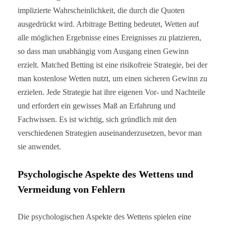
implizierte Wahrscheinlichkeit, die durch die Quoten
ausgedrückt wird. Arbitrage Betting bedeutet, Wetten auf
alle möglichen Ergebnisse eines Ereignisses zu platzieren,
so dass man unabhängig vom Ausgang einen Gewinn
erzielt. Matched Betting ist eine risikofreie Strategie, bei der
man kostenlose Wetten nutzt, um einen sicheren Gewinn zu
erzielen. Jede Strategie hat ihre eigenen Vor- und Nachteile
und erfordert ein gewisses Maß an Erfahrung und
Fachwissen. Es ist wichtig, sich gründlich mit den
verschiedenen Strategien auseinanderzusetzen, bevor man
sie anwendet.
Psychologische Aspekte des Wettens und
Vermeidung von Fehlern
Die psychologischen Aspekte des Wettens spielen eine