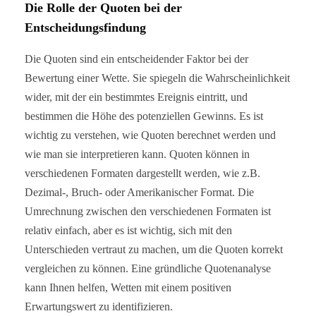
Die Rolle der Quoten bei der
Entscheidungsfindung
Die Quoten sind ein entscheidender Faktor bei der
Bewertung einer Wette. Sie spiegeln die Wahrscheinlichkeit
wider, mit der ein bestimmtes Ereignis eintritt, und
bestimmen die Höhe des potenziellen Gewinns. Es ist
wichtig zu verstehen, wie Quoten berechnet werden und
wie man sie interpretieren kann. Quoten können in
verschiedenen Formaten dargestellt werden, wie z.B.
Dezimal-, Bruch- oder Amerikanischer Format. Die
Umrechnung zwischen den verschiedenen Formaten ist
relativ einfach, aber es ist wichtig, sich mit den
Unterschieden vertraut zu machen, um die Quoten korrekt
vergleichen zu können. Eine gründliche Quotenanalyse
kann Ihnen helfen, Wetten mit einem positiven
Erwartungswert zu identifizieren.