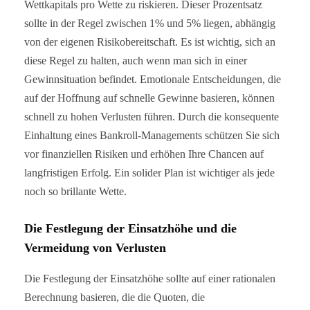
Wettkapitals pro Wette zu riskieren. Dieser Prozentsatz
sollte in der Regel zwischen 1% und 5% liegen, abhängig
von der eigenen Risikobereitschaft. Es ist wichtig, sich an
diese Regel zu halten, auch wenn man sich in einer
Gewinnsituation befindet. Emotionale Entscheidungen, die
auf der Hoffnung auf schnelle Gewinne basieren, können
schnell zu hohen Verlusten führen. Durch die konsequente
Einhaltung eines Bankroll-Managements schützen Sie sich
vor finanziellen Risiken und erhöhen Ihre Chancen auf
langfristigen Erfolg. Ein solider Plan ist wichtiger als jede
noch so brillante Wette.
Die Festlegung der Einsatzhöhe und die
Vermeidung von Verlusten
Die Festlegung der Einsatzhöhe sollte auf einer rationalen
Berechnung basieren, die die Quoten, die