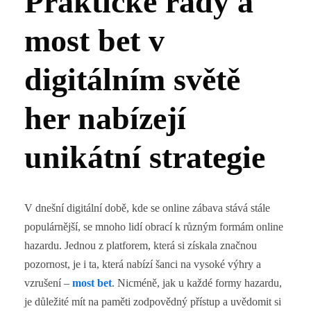
Praktické rady a
most bet v
digitálním světě
her nabízejí
unikátní strategie
V dnešní digitální době, kde se online zábava stává stále
populárnější, se mnoho lidí obrací k různým formám online
hazardu. Jednou z platforem, která si získala značnou
pozornost, je i ta, která nabízí šanci na vysoké výhry a
vzrušení –
most bet
. Nicméně, jak u každé formy hazardu,
je důležité mít na paměti zodpovědný přístup a uvědomit si