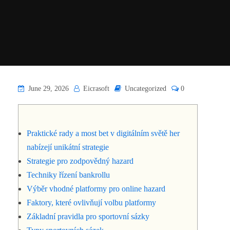
June 29, 2026
Eicrasoft
Uncategorized
0
Praktické rady a most bet v digitálním světě her
nabízejí unikátní strategie
Strategie pro zodpovědný hazard
Techniky řízení bankrollu
Výběr vhodné platformy pro online hazard
Faktory, které ovlivňují volbu platformy
Základní pravidla pro sportovní sázky