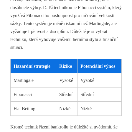
dosáhnete výhry. Další technikou je Fibonacci systém, který
využívá Fibonacciho posloupnost pro určování velikosti
sázky. Tento systém je méně riskantní než Martingale, ale
vyžaduje trpělivost a disciplínu. Důležité je si vybrat
techniku, která vyhovuje vašemu hernímu stylu a finanční
situaci.
Hazardní strategie
Riziko
Potenciální výnos
Martingale
Vysoké
Vysoké
Fibonacci
Střední
Střední
Flat Betting
Nízké
Nízké
Kromě technik řízení bankrollu je důležité si uvědomit, že