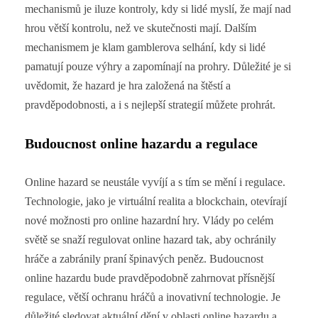
mechanismů je iluze kontroly, kdy si lidé myslí, že mají nad
hrou větší kontrolu, než ve skutečnosti mají. Dalším
mechanismem je klam gamblerova selhání, kdy si lidé
pamatují pouze výhry a zapomínají na prohry. Důležité je si
uvědomit, že hazard je hra založená na štěstí a
pravděpodobnosti, a i s nejlepší strategií můžete prohrát.
Budoucnost online hazardu a regulace
Online hazard se neustále vyvíjí a s tím se mění i regulace.
Technologie, jako je virtuální realita a blockchain, otevírají
nové možnosti pro online hazardní hry. Vlády po celém
světě se snaží regulovat online hazard tak, aby ochránily
hráče a zabránily praní špinavých peněz. Budoucnost
online hazardu bude pravděpodobně zahrnovat přísnější
regulace, větší ochranu hráčů a inovativní technologie. Je
důležité sledovat aktuální dění v oblasti online hazardu a