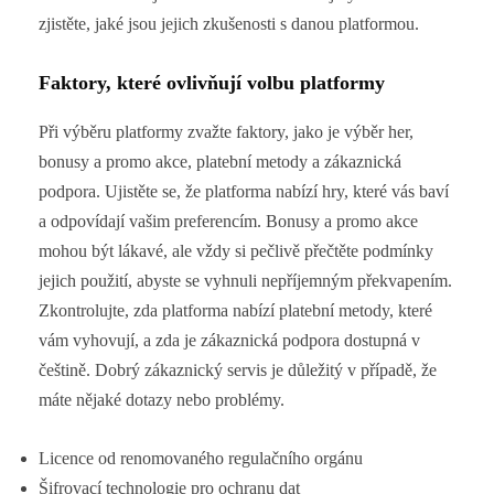
zjistěte, jaké jsou jejich zkušenosti s danou platformou.
Faktory, které ovlivňují volbu platformy
Při výběru platformy zvažte faktory, jako je výběr her,
bonusy a promo akce, platební metody a zákaznická
podpora. Ujistěte se, že platforma nabízí hry, které vás baví
a odpovídají vašim preferencím. Bonusy a promo akce
mohou být lákavé, ale vždy si pečlivě přečtěte podmínky
jejich použití, abyste se vyhnuli nepříjemným překvapením.
Zkontrolujte, zda platforma nabízí platební metody, které
vám vyhovují, a zda je zákaznická podpora dostupná v
češtině. Dobrý zákaznický servis je důležitý v případě, že
máte nějaké dotazy nebo problémy.
Licence od renomovaného regulačního orgánu
Šifrovací technologie pro ochranu dat