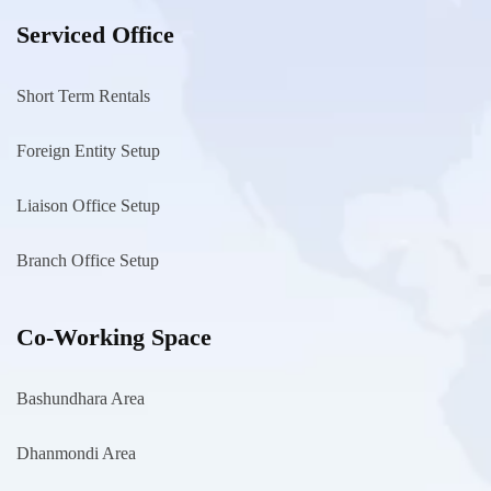
Serviced Office
Short Term Rentals
Foreign Entity Setup
Liaison Office Setup
Branch Office Setup
Co-Working Space
Bashundhara Area
Dhanmondi Area