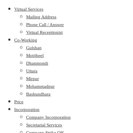
Virtual Services
Mailing Address
Phone Call / Answer
Virtual Receptionist
Co-Working
Gulshan
Motijheel
Dhanmondi
Uttara
Mirpur
Mohammadpur
Bashundhara
Price
Incorporation
Company Incorporation
Secretarial Services
Company Strike Off