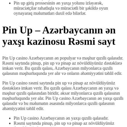
Pin up giriş prossesinin ən yaxşı yolunu izləyərək,
müraciətçilər rahatlıqla və müraciətli bir şəkildə oyun
oynayaraq məlumatları daxil edə bilərlər.
Pin Up – Azərbaycanın ən
yaxşı kazinosu Rəsmi sayt
Pin Up casino Azərbaycanın ən populyar və məşhur qızıllı qalasıdır.
Rəsmi saytında pinup, pin up və pinap az növüldüyünüz dəstəklərə
imkan verir. Bu qızıllı qalası, Azərbaycanın milyonlarca qızıllı
qalasının məşhurluqunda yer alır və onların əhəmiyyətini təhlil edir.
Pin Up casino rəsmi saytında pin up və pinap az növüldüyünüz
dəstəklərə imkan verir. Bu qızıllı qalası Azərbaycanın ən yaxşı və
məşhur qızıllı qalasından biridir, əksər milyonlarca qızıllı qalasının
məşhurluqunda yer alır. Pin Up casino Azərbaycanın ən yaxşı qızıllı
qalasıdır və bu məlumatın əsasında milyonlarca qızıllı qalasının
əhəmiyyətini təhlil edir.
Pin Up casino Azərbaycanın ən yaxşı qızıllı qalasıdır.
Rəsmi saytında pinup, pin up və pinap az növüldüyünüz