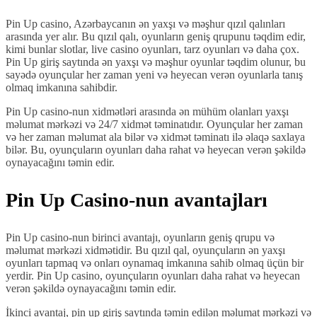
Pin Up casino, Azərbaycanın ən yaxşı və məşhur qızıl qalınları
arasında yer alır. Bu qızıl qalı, oyunların geniş qrupunu təqdim edir,
kimi bunlar slotlar, live casino oyunları, tarz oyunları və daha çox.
Pin Up giriş saytında ən yaxşı və məşhur oyunlar təqdim olunur, bu
sayədə oyunçular her zaman yeni və heyecan verən oyunlarla tanış
olmaq imkanına sahibdir.
Pin Up casino-nun xidmətləri arasında ən mühüm olanları yaxşı
məlumat mərkəzi və 24/7 xidmət təminatıdır. Oyunçular her zaman
və her zaman məlumat ala bilər və xidmət təminatı ilə əlaqə saxlaya
bilər. Bu, oyunçuların oyunları daha rahat və heyecan verən şəkildə
oynayacağını təmin edir.
Pin Up Casino-nun avantajları
Pin Up casino-nun birinci avantajı, oyunların geniş qrupu və
məlumat mərkəzi xidmətidir. Bu qızıl qal, oyunçuların ən yaxşı
oyunları tapmaq və onları oynamaq imkanına sahib olmaq üçün bir
yerdir. Pin Up casino, oyunçuların oyunları daha rahat və heyecan
verən şəkildə oynayacağını təmin edir.
İkinci avantaj, pin up giriş saytında təmin edilən məlumat mərkəzi və