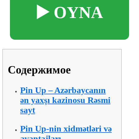
▶️ OYNA
Содержимое
Pin Up – Azərbaycanın
ən yaxşı kazinosu Rəsmi
sayt
Pin Up-nin xidmətləri və
avantajları