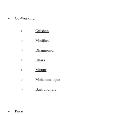
Co-Working
Gulshan
Motijheel
Dhanmondi
Uttara
Mirpur
Mohammadpur
Bashundhara
Price