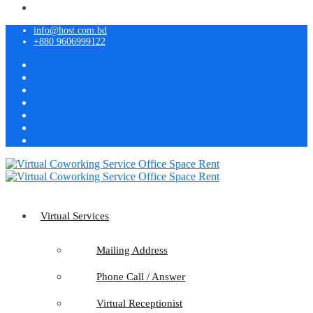
info@host.com.bd
+880 9606999122
Virtual Services
Mailing Address
Phone Call / Answer
Virtual Receptionist