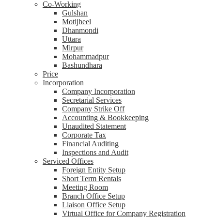
Co-Working
Gulshan
Motijheel
Dhanmondi
Uttara
Mirpur
Mohammadpur
Bashundhara
Price
Incorporation
Company Incorporation
Secretarial Services
Company Strike Off
Accounting & Bookkeeping
Unaudited Statement
Corporate Tax
Financial Auditing
Inspections and Audit
Serviced Offices
Foreign Entity Setup
Short Term Rentals
Meeting Room
Branch Office Setup
Liaison Office Setup
Virtual Office for Company Registration