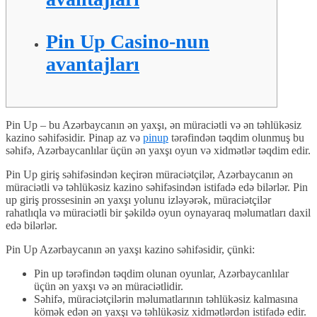
Pin Up Casino-nun
avantajları
Pin Up – bu Azərbaycanın ən yaxşı, ən müraciətli və ən təhlükəsiz
kazino səhifəsidir. Pinap az və
pinup
tərəfindən təqdim olunmuş bu
səhifə, Azərbaycanlılar üçün ən yaxşı oyun və xidmətlər təqdim edir.
Pin Up giriş səhifəsindən keçirən müraciətçilər, Azərbaycanın ən
müraciətli və təhlükəsiz kazino səhifəsindən istifadə edə bilərlər. Pin
up giriş prossesinin ən yaxşı yolunu izləyərək, müraciətçilər
rahatlıqla və müraciətli bir şəkildə oyun oynayaraq məlumatları daxil
edə bilərlər.
Pin Up Azərbaycanın ən yaxşı kazino səhifəsidir, çünki:
Pin up tərəfindən təqdim olunan oyunlar, Azərbaycanlılar
üçün ən yaxşı və ən müraciətlidir.
Səhifə, müraciətçilərin məlumatlarının təhlükəsiz kalmasına
kömək edən ən yaxşı və təhlükəsiz xidmətlərdən istifadə edir.