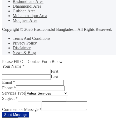
Bashundhara Area
Dhanmondi Area
Gulshan Area
Mohammadpur Area
Motijheel Area
Copyright © 2026 Host.com.bd Bangladesh. All Rights Reserved.
Terms And Conditions
Privacy Policy
Disclaimer
News & Blog
Please Fill Out Contact Form Below
Your Name
*
First
Last
Email
*
Phone
*
Services Type
Subject
*
Comment or Message
*
Send Message