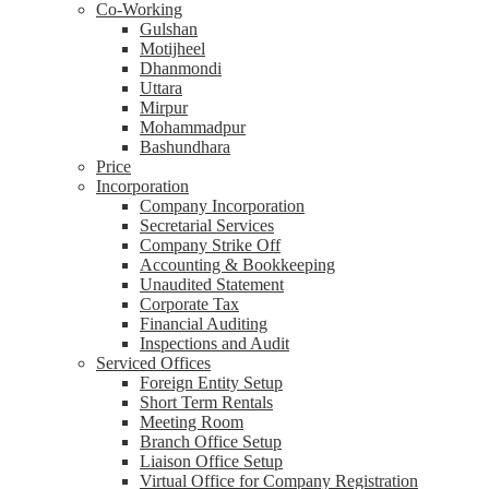
Co-Working
Gulshan
Motijheel
Dhanmondi
Uttara
Mirpur
Mohammadpur
Bashundhara
Price
Incorporation
Company Incorporation
Secretarial Services
Company Strike Off
Accounting & Bookkeeping
Unaudited Statement
Corporate Tax
Financial Auditing
Inspections and Audit
Serviced Offices
Foreign Entity Setup
Short Term Rentals
Meeting Room
Branch Office Setup
Liaison Office Setup
Virtual Office for Company Registration