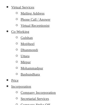
Virtual Services
Mailing Address
Phone Call / Answer
Virtual Receptionist
Co-Working
Gulshan
Motijheel
Dhanmondi
Uttara
Mirpur
Mohammadpur
Bashundhara
Price
Incorporation
Company Incorporation
Secretarial Services
Company Strike Off