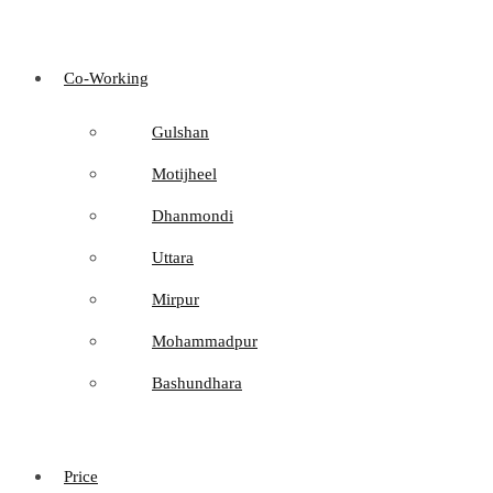
Co-Working
Gulshan
Motijheel
Dhanmondi
Uttara
Mirpur
Mohammadpur
Bashundhara
Price