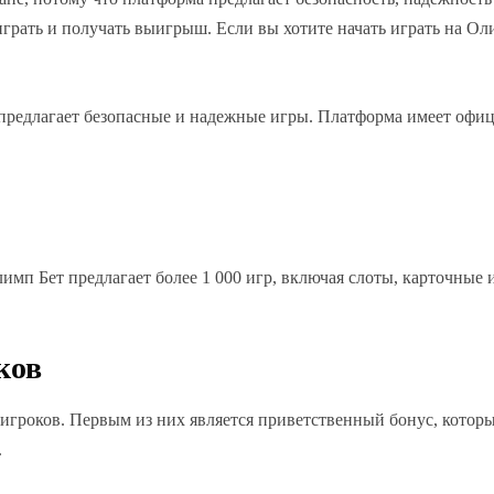
 играть и получать выигрыш. Если вы хотите начать играть на О
предлагает безопасные и надежные игры. Платформа имеет офиц
п Бет предлагает более 1 000 игр, включая слоты, карточные и
ков
игроков. Первым из них является приветственный бонус, которы
.