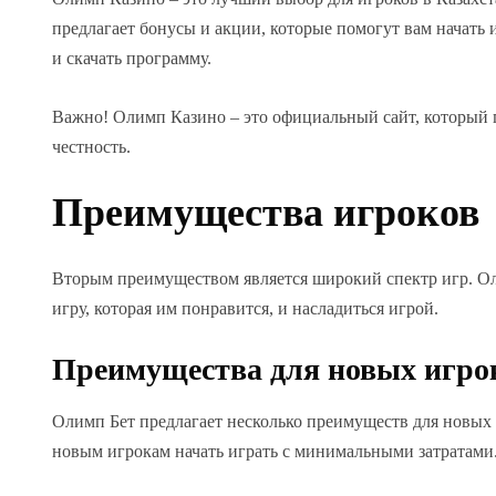
предлагает бонусы и акции, которые помогут вам начать
и скачать программу.
Важно! Олимп Казино – это официальный сайт, который 
честность.
Преимущества игроков
Вторым преимуществом является широкий спектр игр. Олим
игру, которая им понравится, и насладиться игрой.
Преимущества для новых игро
Олимп Бет предлагает несколько преимуществ для новых 
новым игрокам начать играть с минимальными затратами