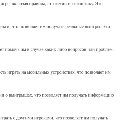
ре, включая правила, стратегии и статистику. Это
ньги, что позволяет им получать реальные выигры. Это
ет помочь им в случае каких-либо вопросов или проблем.
ть играть на мобильных устройствах, что позволяет им
ии о выигрышах, что позволяет им получать информацию
грать с другими игроками, что позволяет им получать