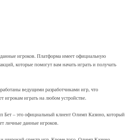
е данные игроков. Платформа имеет официальную
акций, которые помогут вам начать играть и получать
зработаны ведущими разработчиками игр, что
ет игрокам играть на любом устройстве.
мп Бет – это официальный клиент Олимп Казино, который
ет личные данные игроков.
ь и широкий спектр игр. Кроме того, Олимп Казино