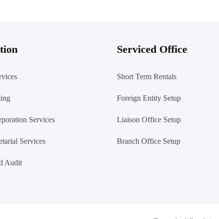
tion
Serviced Office
rvices
Short Term Rentals
ting
Foreign Entity Setup
poration Services
Liaison Office Setup
arial Services
Branch Office Setup
d Audit