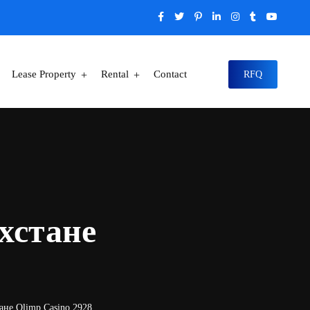
Lease Property
Rental
Contact
RFQ
хстане
ане Olimp Casino.2928