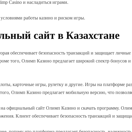
limp Casino и насладиться играми.
 условиями работы казино и риском игры.
ьный сайт в Казахстане
оторая обеспечивает безопасность транзакций и защищает личны
Кроме того, Олимп Казино предлагает широкий спектр бонусов и 
лоты, карточные игры, рулетку и другие. Игры на платформе ра
 того, Олимп Казино предлагает мобильную версию, что позволя
и на официальный сайт Олимп Казино и скачать программу. Оли
жения. Клиент обеспечивает безопасность транзакций и защища
ане, потому что платформа предлагает безопасность, надежност