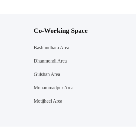
Co-Working Space
Bashundhara Area
Dhanmondi Area
Gulshan Area
Mohammadpur Area
Motijheel Area