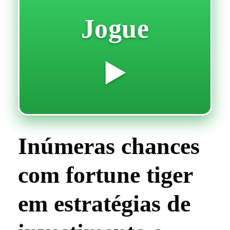
Jogue
▶️
Inúmeras chances
com fortune tiger
em estratégias de