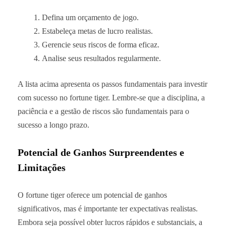
Defina um orçamento de jogo.
Estabeleça metas de lucro realistas.
Gerencie seus riscos de forma eficaz.
Analise seus resultados regularmente.
A lista acima apresenta os passos fundamentais para investir
com sucesso no fortune tiger. Lembre-se que a disciplina, a
paciência e a gestão de riscos são fundamentais para o
sucesso a longo prazo.
Potencial de Ganhos Surpreendentes e
Limitações
O fortune tiger oferece um potencial de ganhos
significativos, mas é importante ter expectativas realistas.
Embora seja possível obter lucros rápidos e substanciais, a