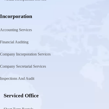
Incorporation
Accounting Services
Financial Auditing
Company Incorporation Services
Company Secretarial Services
Inspections And Audit
Serviced Office