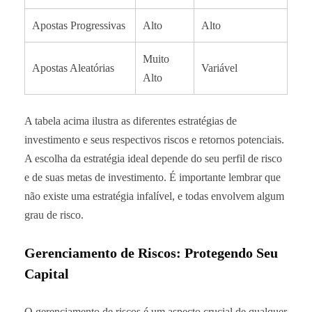
Apostas Progressivas
Alto
Alto
Muito
Apostas Aleatórias
Variável
Alto
A tabela acima ilustra as diferentes estratégias de
investimento e seus respectivos riscos e retornos potenciais.
A escolha da estratégia ideal depende do seu perfil de risco
e de suas metas de investimento. É importante lembrar que
não existe uma estratégia infalível, e todas envolvem algum
grau de risco.
Gerenciamento de Riscos: Protegendo Seu
Capital
O gerenciamento de riscos é um aspecto crucial de qualquer