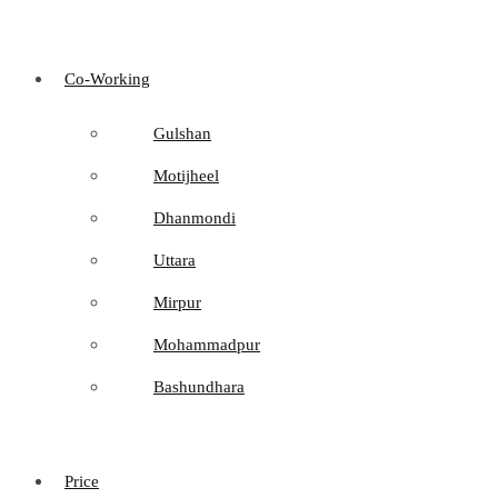
Co-Working
Gulshan
Motijheel
Dhanmondi
Uttara
Mirpur
Mohammadpur
Bashundhara
Price