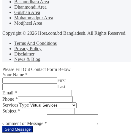
Bashundhara Area
Dhanmondi Area
Gulshan Area
Mohammadpur Area
Motijheel Area
Copyright © 2026 Host.com.bd Bangladesh. All Rights Reserved.
Terms And Conditions
Privacy Policy
Disclaimer
News & Blog
Please Fill Out Contact Form Below
Your Name
*
First
Last
Email
*
Phone
*
Services Type
Subject
*
Comment or Message
*
Send Message