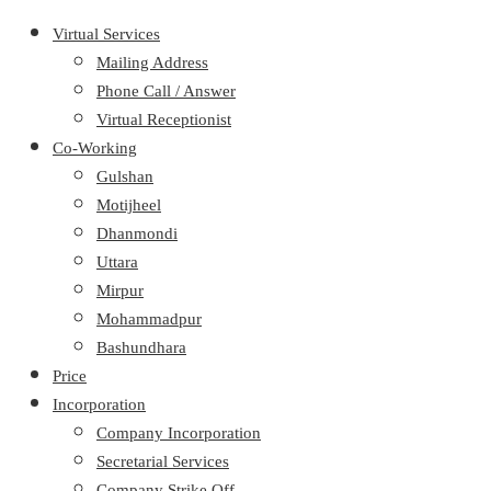
Virtual Services
Mailing Address
Phone Call / Answer
Virtual Receptionist
Co-Working
Gulshan
Motijheel
Dhanmondi
Uttara
Mirpur
Mohammadpur
Bashundhara
Price
Incorporation
Company Incorporation
Secretarial Services
Company Strike Off