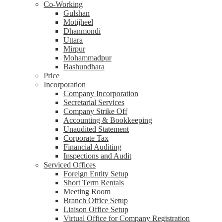
Co-Working
Gulshan
Motijheel
Dhanmondi
Uttara
Mirpur
Mohammadpur
Bashundhara
Price
Incorporation
Company Incorporation
Secretarial Services
Company Strike Off
Accounting & Bookkeeping
Unaudited Statement
Corporate Tax
Financial Auditing
Inspections and Audit
Serviced Offices
Foreign Entity Setup
Short Term Rentals
Meeting Room
Branch Office Setup
Liaison Office Setup
Virtual Office for Company Registration