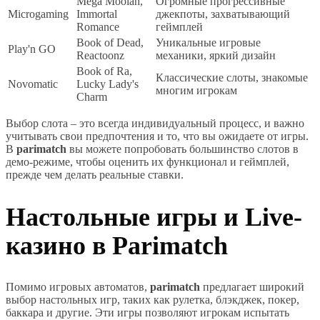
Mega Moolah,
Огромные прогрессивные
Microgaming
Immortal
джекпоты, захватывающий
Romance
геймплей
Book of Dead,
Уникальные игровые
Play'n GO
Reactoonz
механики, яркий дизайн
Book of Ra,
Классические слоты, знакомые
Novomatic
Lucky Lady's
многим игрокам
Charm
Выбор слота – это всегда индивидуальный процесс, и важно
учитывать свои предпочтения и то, что вы ожидаете от игры.
В
parimatch
вы можете попробовать большинство слотов в
демо-режиме, чтобы оценить их функционал и геймплей,
прежде чем делать реальные ставки.
Настольные игры и Live-
казино в Parimatch
Помимо игровых автоматов,
parimatch
предлагает широкий
выбор настольных игр, таких как рулетка, блэкджек, покер,
баккара и другие. Эти игры позволяют игрокам испытать