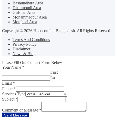
Bashundhara Area
Dhanmondi Area
Gulshan Area
Mohammadpur Area
Motijheel Area
Copyright © 2026 Host.com.bd Bangladesh. All Rights Reserved.
Terms And Conditions
Privacy Policy
Disclaimer
News & Blog
Please Fill Out Contact Form Below
Your Name
*
First
Last
Email
*
Phone
*
Services Type
Subject
*
Comment or Message
*
Send Message