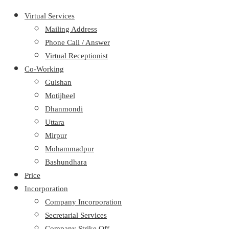
Virtual Services
Mailing Address
Phone Call / Answer
Virtual Receptionist
Co-Working
Gulshan
Motijheel
Dhanmondi
Uttara
Mirpur
Mohammadpur
Bashundhara
Price
Incorporation
Company Incorporation
Secretarial Services
Company Strike Off