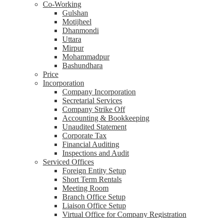
Co-Working
Gulshan
Motijheel
Dhanmondi
Uttara
Mirpur
Mohammadpur
Bashundhara
Price
Incorporation
Company Incorporation
Secretarial Services
Company Strike Off
Accounting & Bookkeeping
Unaudited Statement
Corporate Tax
Financial Auditing
Inspections and Audit
Serviced Offices
Foreign Entity Setup
Short Term Rentals
Meeting Room
Branch Office Setup
Liaison Office Setup
Virtual Office for Company Registration