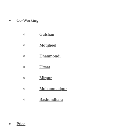
Co-Working
Gulshan
Motijheel
Dhanmondi
Uttara
Mirpur
Mohammadpur
Bashundhara
Price