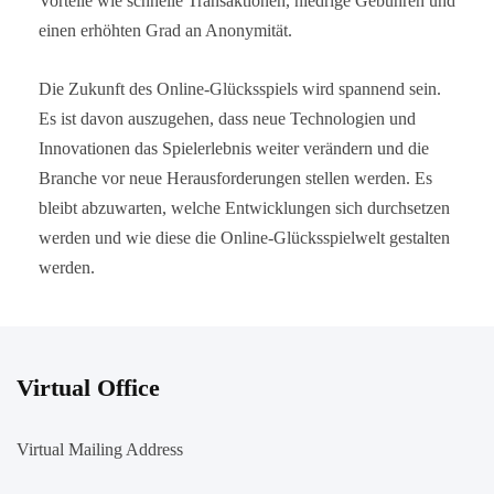
Vorteile wie schnelle Transaktionen, niedrige Gebühren und
einen erhöhten Grad an Anonymität.
Die Zukunft des Online-Glücksspiels wird spannend sein.
Es ist davon auszugehen, dass neue Technologien und
Innovationen das Spielerlebnis weiter verändern und die
Branche vor neue Herausforderungen stellen werden. Es
bleibt abzuwarten, welche Entwicklungen sich durchsetzen
werden und wie diese die Online-Glücksspielwelt gestalten
werden.
Virtual Office
Virtual Mailing Address