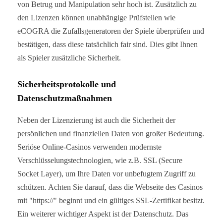
von Betrug und Manipulation sehr hoch ist. Zusätzlich zu
den Lizenzen können unabhängige Prüfstellen wie
eCOGRA die Zufallsgeneratoren der Spiele überprüfen und
bestätigen, dass diese tatsächlich fair sind. Dies gibt Ihnen
als Spieler zusätzliche Sicherheit.
Sicherheitsprotokolle und
Datenschutzmaßnahmen
Neben der Lizenzierung ist auch die Sicherheit der
persönlichen und finanziellen Daten von großer Bedeutung.
Seriöse Online-Casinos verwenden modernste
Verschlüsselungstechnologien, wie z.B. SSL (Secure
Socket Layer), um Ihre Daten vor unbefugtem Zugriff zu
schützen. Achten Sie darauf, dass die Webseite des Casinos
mit "https://" beginnt und ein gültiges SSL-Zertifikat besitzt.
Ein weiterer wichtiger Aspekt ist der Datenschutz. Das