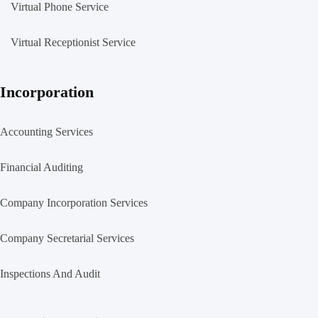
Virtual Phone Service
Virtual Receptionist Service
Incorporation
Accounting Services
Financial Auditing
Company Incorporation Services
Company Secretarial Services
Inspections And Audit