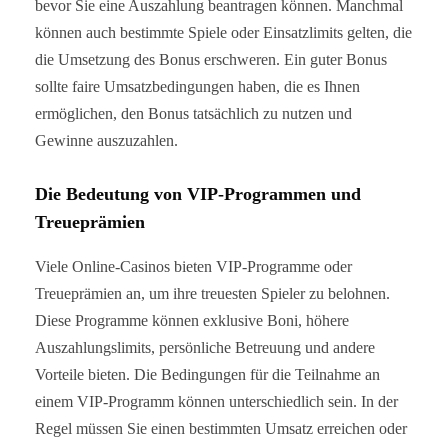
bevor Sie eine Auszahlung beantragen können. Manchmal
können auch bestimmte Spiele oder Einsatzlimits gelten, die
die Umsetzung des Bonus erschweren. Ein guter Bonus
sollte faire Umsatzbedingungen haben, die es Ihnen
ermöglichen, den Bonus tatsächlich zu nutzen und
Gewinne auszuzahlen.
Die Bedeutung von VIP-Programmen und
Treueprämien
Viele Online-Casinos bieten VIP-Programme oder
Treueprämien an, um ihre treuesten Spieler zu belohnen.
Diese Programme können exklusive Boni, höhere
Auszahlungslimits, persönliche Betreuung und andere
Vorteile bieten. Die Bedingungen für die Teilnahme an
einem VIP-Programm können unterschiedlich sein. In der
Regel müssen Sie einen bestimmten Umsatz erreichen oder