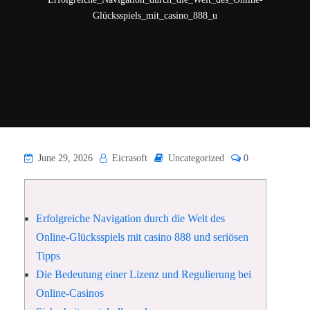
Glücksspiels_mit_casino_888_u
June 29, 2026
Eicrasoft
Uncategorized
0
Erfolgreiche Navigation durch die Welt des
Online-Glücksspiels mit casino 888 und seriösen
Tipps
Die Bedeutung einer Lizenz und Regulierung bei
Online-Casinos