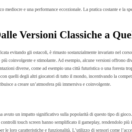
oco mediocre e una performance eccezionale. La pratica costante e la spe
alle Versioni Classiche a Qu
fficata evitando gli ostacoli, è rimasto sostanzialmente invariato nel co
o più coinvolgente e stimolante. Ad esempio, alcune versioni offrono dive
entazioni diverse, come ad esempio una città futuristica o una foresta tr
 con quelli degli altri giocatori di tutto il mondo, incentivando la compe
ontribuisce a creare un’atmosfera più immersiva e coinvolgente.
ha avuto un impatto significativo sulla popolarità di questo tipo di gioc
 i controlli touch screen hanno semplificato il gameplay, rendendolo più 
per le loro caratteristiche e funzionalità. L’utilizzo di sensori come l’a