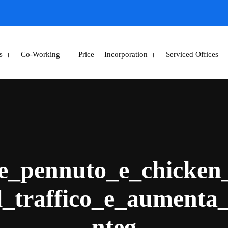
s
Co-Working
Price
Incorporation
Serviced Offices
te_pennuto_e_chicken
l_traffico_e_aumenta
nteg