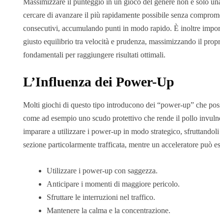
Massimizzare il punteggio in un gioco del genere non è solo una
cercare di avanzare il più rapidamente possibile senza compromette
consecutivi, accumulando punti in modo rapido. È inoltre import
giusto equilibrio tra velocità e prudenza, massimizzando il propri
fondamentali per raggiungere risultati ottimali.
L’Influenza dei Power-Up
Molti giochi di questo tipo introducono dei “power-up” che poss
come ad esempio uno scudo protettivo che rende il pollo invulne
imparare a utilizzare i power-up in modo strategico, sfruttandol
sezione particolarmente trafficata, mentre un acceleratore può e
Utilizzare i power-up con saggezza.
Anticipare i momenti di maggiore pericolo.
Sfruttare le interruzioni nel traffico.
Mantenere la calma e la concentrazione.