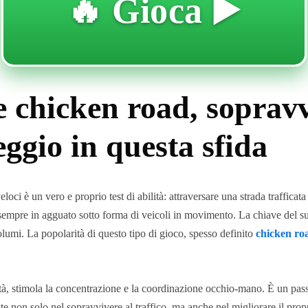
🔥 Gioca ▶️
 chicken road, sopravvi
ggio in questa sfida
 veloci è un vero e proprio test di abilità: attraversare una strada traffi
sempre in agguato sotto forma di veicoli in movimento. La chiave del succ
olumi. La popolarità di questo tipo di gioco, spesso definito
chicken ro
cità, stimola la concentrazione e la coordinazione occhio-mano. È un pas
ste non solo nel sopravvivere al traffico, ma anche nel migliorare il pr