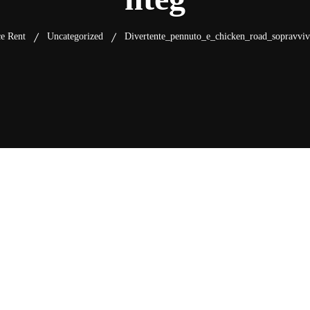
ce Rent
Uncategorized
Divertente_pennuto_e_chicken_road_sopravviv