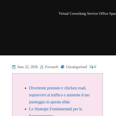
Virtual Coworking Service Office Spa
June 22, 2026
Eicrasoft
Uncategorized
0
Divertente pennuto e chicken road,
sopravvivi al traffico e aumenta il tuo
punteggio in questa sfida
Le Strategie Fondamentali per la
Sopravvivenza