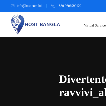
info@host.com.bd
+880 9606999122
Virtual Service
Diverten
ravvivi_a