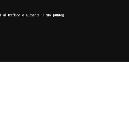
i_al_traffico_e_aumenta_il_tuo_punteg