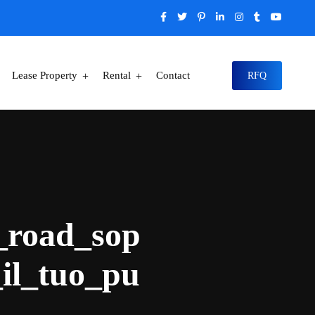
Lease Property
Rental
Contact
RFQ
_road_sop
_il_tuo_pu