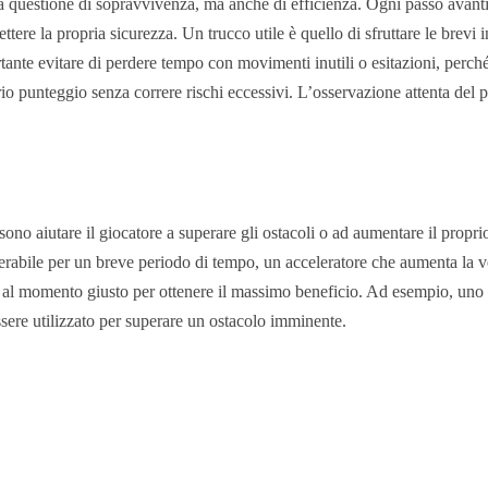
 questione di sopravvivenza, ma anche di efficienza. Ogni passo avanti
re la propria sicurezza. Un trucco utile è quello di sfruttare le brevi i
ante evitare di perdere tempo con movimenti inutili o esitazioni, perché
o punteggio senza correre rischi eccessivi. L’osservazione attenta del pe
ono aiutare il giocatore a superare gli ostacoli o ad aumentare il pro
rabile per un breve periodo di tempo, un acceleratore che aumenta la ve
i al momento giusto per ottenere il massimo beneficio. Ad esempio, uno s
ssere utilizzato per superare un ostacolo imminente.