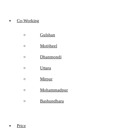
Co-Working
Gulshan
Motijheel
Dhanmondi
Uttara
Mirpur
Mohammadpur
Bashundhara
Price