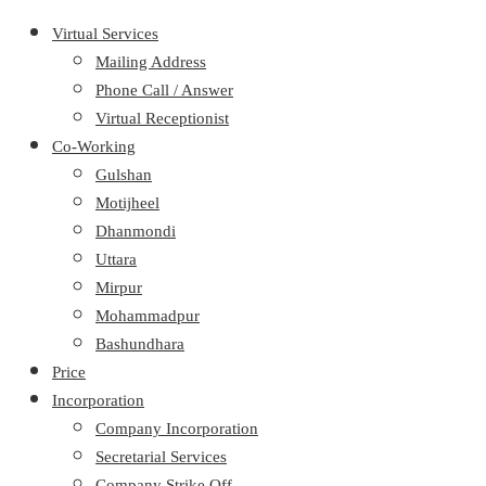
Virtual Services
Mailing Address
Phone Call / Answer
Virtual Receptionist
Co-Working
Gulshan
Motijheel
Dhanmondi
Uttara
Mirpur
Mohammadpur
Bashundhara
Price
Incorporation
Company Incorporation
Secretarial Services
Company Strike Off