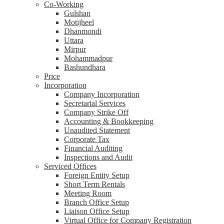
Co-Working
Gulshan
Motijheel
Dhanmondi
Uttara
Mirpur
Mohammadpur
Bashundhara
Price
Incorporation
Company Incorporation
Secretarial Services
Company Strike Off
Accounting & Bookkeeping
Unaudited Statement
Corporate Tax
Financial Auditing
Inspections and Audit
Serviced Offices
Foreign Entity Setup
Short Term Rentals
Meeting Room
Branch Office Setup
Liaison Office Setup
Virtual Office for Company Registration