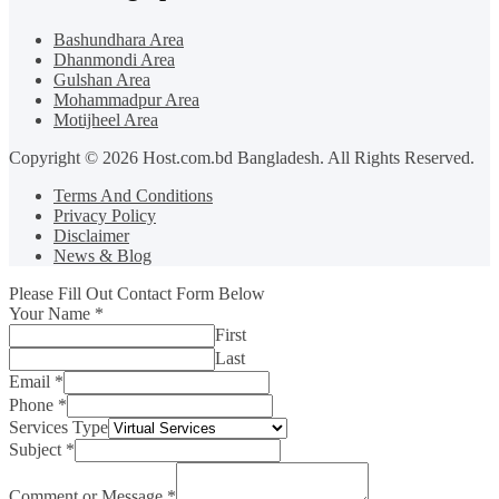
Bashundhara Area
Dhanmondi Area
Gulshan Area
Mohammadpur Area
Motijheel Area
Copyright © 2026 Host.com.bd Bangladesh. All Rights Reserved.
Terms And Conditions
Privacy Policy
Disclaimer
News & Blog
Please Fill Out Contact Form Below
Your Name
*
First
Last
Email
*
Phone
*
Services Type
Subject
*
Comment or Message
*