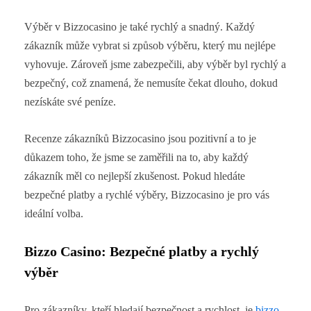
Výběr v Bizzocasino je také rychlý a snadný. Každý
zákazník může vybrat si způsob výběru, který mu nejlépe
vyhovuje. Zároveň jsme zabezpečili, aby výběr byl rychlý a
bezpečný, což znamená, že nemusíte čekat dlouho, dokud
nezískáte své peníze.
Recenze zákazníků Bizzocasino jsou pozitivní a to je
důkazem toho, že jsme se zaměřili na to, aby každý
zákazník měl co nejlepší zkušenost. Pokud hledáte
bezpečné platby a rychlé výběry, Bizzocasino je pro vás
ideální volba.
Bizzo Casino: Bezpečné platby a rychlý
výběr
Pro zákazníky, kteří hledají bezpečnost a rychlost, je
bizzo