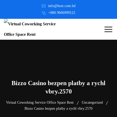
info@host.com.bd
+880 9606999122
Bizzo Casino bezpen platby a rychl
vbry.2570
Virtual Coworking Service Office Space Rent
Uncategorized
Bizzo Casino bezpen platby a rychl vbry.2570