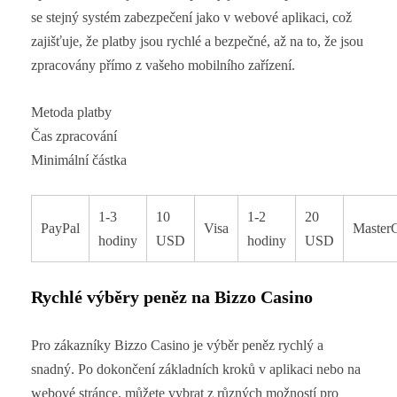
se stejný systém zabezpečení jako v webové aplikaci, což
zajišťuje, že platby jsou rychlé a bezpečné, až na to, že jsou
zpracovány přímo z vašeho mobilního zařízení.
Metoda platby
Čas zpracování
Minimální částka
1-3
10
1-2
20
PayPal
Visa
Master
hodiny
USD
hodiny
USD
Rychlé výběry peněz na Bizzo Casino
Pro zákazníky Bizzo Casino je výběr peněz rychlý a
snadný. Po dokončení základních kroků v aplikaci nebo na
webové stránce, můžete vybrat z různých možností pro