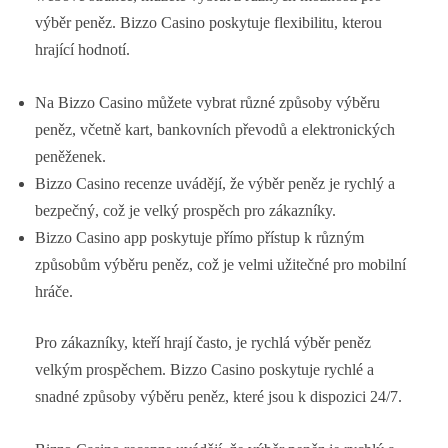
výběr peněz. Bizzo Casino poskytuje flexibilitu, kterou
hrající hodnotí.
Na Bizzo Casino můžete vybrat různé způsoby výběru
peněz, včetně kart, bankovních převodů a elektronických
peněženek.
Bizzo Casino recenze uvádějí, že výběr peněz je rychlý a
bezpečný, což je velký prospěch pro zákazníky.
Bizzo Casino app poskytuje přímo přístup k různým
způsobům výběru peněz, což je velmi užitečné pro mobilní
hráče.
Pro zákazníky, kteří hrají často, je rychlá výběr peněz
velkým prospěchem. Bizzo Casino poskytuje rychlé a
snadné způsoby výběru peněz, které jsou k dispozici 24/7.