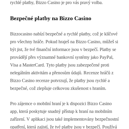
rychlé platby, Bizzo Casino je pro vás pravý volba.
Bezpečné platby na Bizzo Casino
Bizzocasino nabízí bezpečné a rychlé platby, což je klíčové
pro všechny hráče. Pokud hraješ na Bizzo Casino, můžeš si
být jist, že tvé finanční informace jsou v bezpečí. Platby se
provádějí přes významné bankovní systémy jako PayPal,
Visa a MasterCard. Tyto platby jsou zabezpečené proti
nelegálním aktivitám a přenosům údajů. Recenze hráčů z
Bizzo Casino recenze potvrzují, že platby jsou rychlé a
bezpečné, což zlepšuje celkovou zkušenost s hraním.
Pro zájemce o mobilní hraní je k dispozici Bizzo Casino
app, která poskytuje snadný přístup k hraní na mobilním
zařízení. V aplikaci jsou také implementovány bezpečnostní
opatření, která zajistí, že tvé platby jsou v bezpečí. Používá