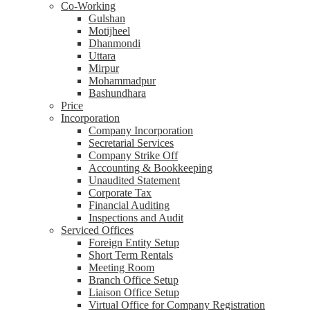
Co-Working
Gulshan
Motijheel
Dhanmondi
Uttara
Mirpur
Mohammadpur
Bashundhara
Price
Incorporation
Company Incorporation
Secretarial Services
Company Strike Off
Accounting & Bookkeeping
Unaudited Statement
Corporate Tax
Financial Auditing
Inspections and Audit
Serviced Offices
Foreign Entity Setup
Short Term Rentals
Meeting Room
Branch Office Setup
Liaison Office Setup
Virtual Office for Company Registration