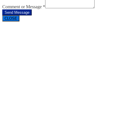
Comment or Message
*
Send Message
CLOSE