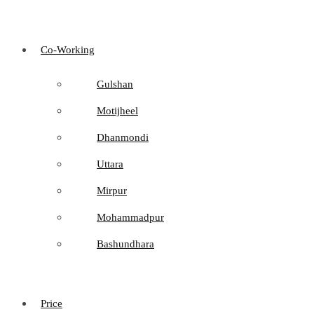
Co-Working
Gulshan
Motijheel
Dhanmondi
Uttara
Mirpur
Mohammadpur
Bashundhara
Price