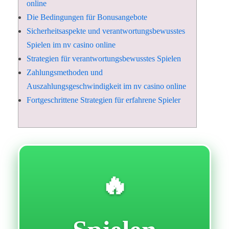
online
Die Bedingungen für Bonusangebote
Sicherheitsaspekte und verantwortungsbewusstes
Spielen im nv casino online
Strategien für verantwortungsbewusstes Spielen
Zahlungsmethoden und
Auszahlungsgeschwindigkeit im nv casino online
Fortgeschrittene Strategien für erfahrene Spieler
🔥