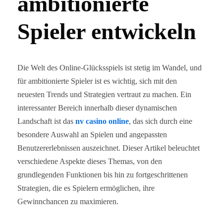
ambitionierte
Spieler entwickeln
Die Welt des Online-Glücksspiels ist stetig im Wandel, und
für ambitionierte Spieler ist es wichtig, sich mit den
neuesten Trends und Strategien vertraut zu machen. Ein
interessanter Bereich innerhalb dieser dynamischen
Landschaft ist das
nv casino online
, das sich durch eine
besondere Auswahl an Spielen und angepassten
Benutzererlebnissen auszeichnet. Dieser Artikel beleuchtet
verschiedene Aspekte dieses Themas, von den
grundlegenden Funktionen bis hin zu fortgeschrittenen
Strategien, die es Spielern ermöglichen, ihre
Gewinnchancen zu maximieren.