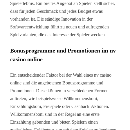
Spielerlebnis. Ein breites Angebot an Spielen stellt sicher,
dass für jeden Geschmack und jedes Budget etwas
vorhanden ist. Die ständige Innovation in der
Softwareentwicklung führt zu neuen und aufregenden
Spielvarianten, die das Interesse der Spieler wecken.
Bonusprogramme und Promotionen im nv
casino online
Ein entscheidender Faktor bei der Wahl eines nv casino
online sind die angebotenen Bonusprogramme und
Promotionen. Diese können in verschiedenen Formen
auftreten, wie beispielsweise Willkommensboni,
Einzahlungsboni, Freispiele oder Cashback-Aktionen.
Willkommensboni sind in der Regel an eine erste
Einzahlung gebunden und bieten Spielern einen
zusätzlichen Geldbetrag, um mit dem Spielen zu beginnen.