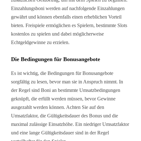
Einzahlungsboni werden auf nachfolgende Einzahlungen
gewährt und können ebenfalls einen erheblichen Vorteil
bieten. Freispiele ermöglichen es Spielern, bestimmte Slots
kostenlos zu spielen und dabei möglicherweise
Echtgeldgewinne zu erzielen.
Die Bedingungen für Bonusangebote
Es ist wichtig, die Bedingungen für Bonusangebote
sorgfältig zu lesen, bevor man sie in Anspruch nimmt. In
der Regel sind Boni an bestimmte Umsatzbedingungen
geknüpft, die erfüllt werden müssen, bevor Gewinne
ausgezahlt werden können. Achten Sie auf den
Umsatzfaktor, die Gültigkeitsdauer des Bonus und die
maximal zulässige Einsatzhöhe. Ein niedriger Umsatzfaktor
und eine lange Gültigkeitsdauer sind in der Regel