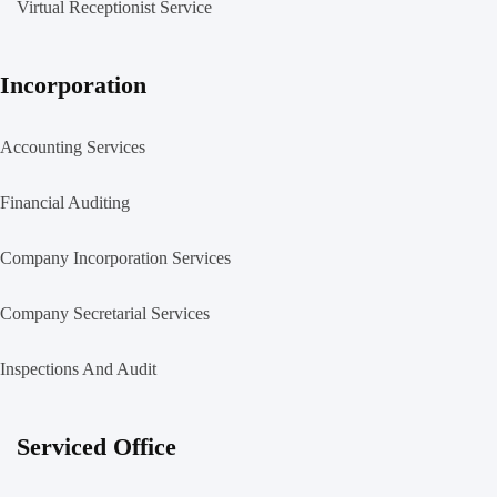
Virtual Receptionist Service
Incorporation
Accounting Services
Financial Auditing
Company Incorporation Services
Company Secretarial Services
Inspections And Audit
Serviced Office