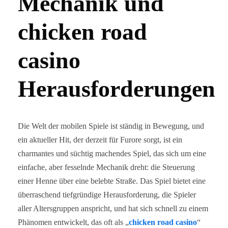
Mechanik und
chicken road
casino
Herausforderungen
Die Welt der mobilen Spiele ist ständig in Bewegung, und
ein aktueller Hit, der derzeit für Furore sorgt, ist ein
charmantes und süchtig machendes Spiel, das sich um eine
einfache, aber fesselnde Mechanik dreht: die Steuerung
einer Henne über eine belebte Straße. Das Spiel bietet eine
überraschend tiefgründige Herausforderung, die Spieler
aller Altersgruppen anspricht, und hat sich schnell zu einem
Phänomen entwickelt, das oft als „
chicken road casino
“