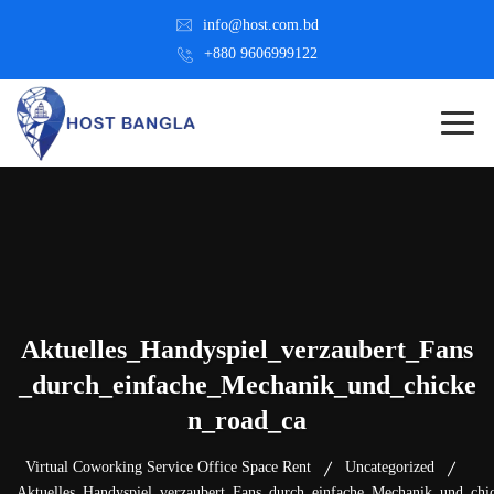
info@host.com.bd
+880 9606999122
Aktuelles_Handyspiel_verzaubert_Fans
_durch_einfache_Mechanik_und_chicke
n_road_ca
Virtual Coworking Service Office Space Rent
Uncategorized
Aktuelles_Handyspiel_verzaubert_Fans_durch_einfache_Mechanik_und_chi