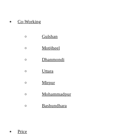
Co-Working
Gulshan
Motijheel
Dhanmondi
Uttara
Mirpur
Mohammadpur
Bashundhara
Price