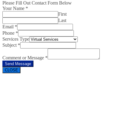
Please Fill Out Contact Form Below
Your Name
*
First
Last
Email
*
Phone
*
Services Type
Subject
*
Comment or Message
*
Send Message
CLOSE