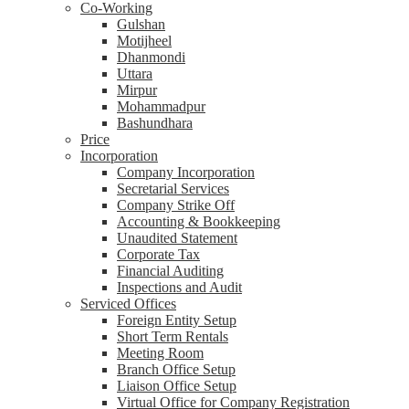
Co-Working
Gulshan
Motijheel
Dhanmondi
Uttara
Mirpur
Mohammadpur
Bashundhara
Price
Incorporation
Company Incorporation
Secretarial Services
Company Strike Off
Accounting & Bookkeeping
Unaudited Statement
Corporate Tax
Financial Auditing
Inspections and Audit
Serviced Offices
Foreign Entity Setup
Short Term Rentals
Meeting Room
Branch Office Setup
Liaison Office Setup
Virtual Office for Company Registration