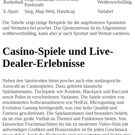
Basketball
Wettbewerbsfähig
Punktzahl
E-Sport
Sieg, Map-Wett, Handicap
Variabel
Die Tabelle zeigt einige Beispiele für die angebotenen Sportarten
und Wettarten bei powbet. Das Quotenniveau ist im Allgemeinen
wettbewerbsfähig, kann aber je nach Sportart und Wettart variieren.
Casino-Spiele und Live-
Dealer-Erlebnisse
Neben den Sportwetten bietet powbet auch eine umfangreiche
Auswahl an Casinospielen. Dazu gehören klassische
Spielautomaten, Tischspiele wie Roulette, Blackjack und Baccarat
sowie Poker in verschiedenen Varianten. Die Spiele werden von
renommierten Softwareanbietern wie NetEnt, Microgaming und
Evolution Gaming bereitgestellt, was eine hohe Qualität und
Fairness gewährleistet. Die Spielautomaten sind besonders beliebt,
da sie eine große Vielfalt an Themen und Funktionen bieten. Von
klassischen Fruchtmaschinen bis hin zu modernen Video-Slots mit
aufwendigen Grafiken und Bonusrunden ist für jeden Geschmack
etwas dabei. Auch die Tischspiele sind gut vertreten und bieten eine