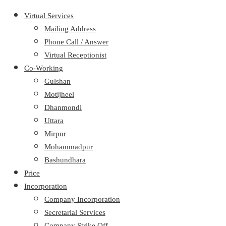
Virtual Services
Mailing Address
Phone Call / Answer
Virtual Receptionist
Co-Working
Gulshan
Motijheel
Dhanmondi
Uttara
Mirpur
Mohammadpur
Bashundhara
Price
Incorporation
Company Incorporation
Secretarial Services
Company Strike Off