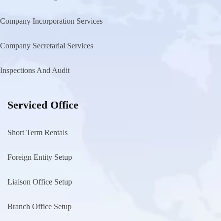
Company Incorporation Services
Company Secretarial Services
Inspections And Audit
Serviced Office
Short Term Rentals
Foreign Entity Setup
Liaison Office Setup
Branch Office Setup