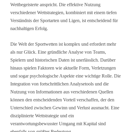
Wettbegeisterte anspricht. Die effektive Nutzung
verschiedener Wettstrategien, kombiniert mit einem tiefen
Verständnis der Sportarten und Ligen, ist entscheidend für
nachhaltigen Erfolg.
Die Welt der Sportwetten ist komplex und erfordert mehr
als nur Glück. Eine gründliche Analyse von Teams,
Spielern und historischen Daten ist unerlässlich. Darüber
hinaus spielen Faktoren wie aktuelle Form, Verletzungen
und sogar psychologische Aspekte eine wichtige Rolle. Die
Integration von fortschrittlichen Analysetools und die
Nutzung von Informationen aus verschiedenen Quellen
können den entscheidenden Vorteil verschaffen, der den
Unterschied zwischen Gewinn und Verlust ausmacht. Eine
disziplinierte Wettstrategie und ein
verantwortungsbewusster Umgang mit Kapital sind
ebenfalls von größter Bedeutung.