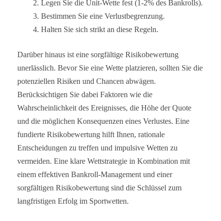
Legen Sie die Unit-Wette fest (1-2% des Bankrolls).
Bestimmen Sie eine Verlustbegrenzung.
Halten Sie sich strikt an diese Regeln.
Darüber hinaus ist eine sorgfältige Risikobewertung
unerlässlich. Bevor Sie eine Wette platzieren, sollten Sie die
potenziellen Risiken und Chancen abwägen.
Berücksichtigen Sie dabei Faktoren wie die
Wahrscheinlichkeit des Ereignisses, die Höhe der Quote
und die möglichen Konsequenzen eines Verlustes. Eine
fundierte Risikobewertung hilft Ihnen, rationale
Entscheidungen zu treffen und impulsive Wetten zu
vermeiden. Eine klare Wettstrategie in Kombination mit
einem effektiven Bankroll-Management und einer
sorgfältigen Risikobewertung sind die Schlüssel zum
langfristigen Erfolg im Sportwetten.