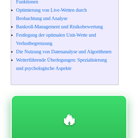
Funktionen
Optimierung von Live-Wetten durch
Beobachtung und Analyse
Bankroll-Management und Risikobewertung
Festlegung der optimalen Unit-Wette und
Verlustbegrenzung
Die Nutzung von Datenanalyse und Algorithmen
Weiterführende Überlegungen: Spezialisierung
und psychologische Aspekte
🔥