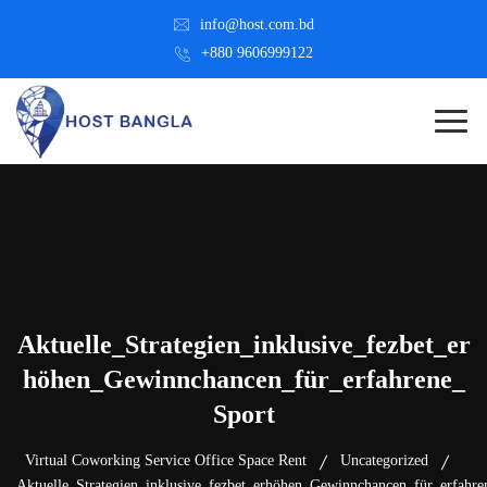
info@host.com.bd
+880 9606999122
Aktuelle_Strategien_inklusive_fezbet_er
höhen_Gewinnchancen_für_erfahrene_
Sport
Virtual Coworking Service Office Space Rent
Uncategorized
Aktuelle_Strategien_inklusive_fezbet_erhöhen_Gewinnchancen_für_erfahre