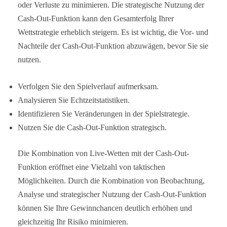
oder Verluste zu minimieren. Die strategische Nutzung der
Cash-Out-Funktion kann den Gesamterfolg Ihrer
Wettstrategie erheblich steigern. Es ist wichtig, die Vor- und
Nachteile der Cash-Out-Funktion abzuwägen, bevor Sie sie
nutzen.
Verfolgen Sie den Spielverlauf aufmerksam.
Analysieren Sie Echtzeitstatistiken.
Identifizieren Sie Veränderungen in der Spielstrategie.
Nutzen Sie die Cash-Out-Funktion strategisch.
Die Kombination von Live-Wetten mit der Cash-Out-
Funktion eröffnet eine Vielzahl von taktischen
Möglichkeiten. Durch die Kombination von Beobachtung,
Analyse und strategischer Nutzung der Cash-Out-Funktion
können Sie Ihre Gewinnchancen deutlich erhöhen und
gleichzeitig Ihr Risiko minimieren.