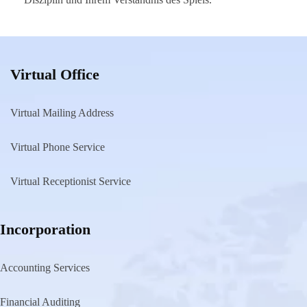
Virtual Office
Virtual Mailing Address
Virtual Phone Service
Virtual Receptionist Service
Incorporation
Accounting Services
Financial Auditing