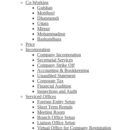
Co-Working
Gulshan
Motijheel
Dhanmondi
Uttara
Mirpur
Mohammadpur
Bashundhara
Price
Incorporation
Company Incorporation
Secretarial Services
Company Strike Off
Accounting & Bookkeeping
Unaudited Statement
Corporate Tax
Financial Auditing
Inspections and Audit
Serviced Offices
Foreign Entity Setup
Short Term Rentals
Meeting Room
Branch Office Setup
Liaison Office Setup
Virtual Office for Company Registration