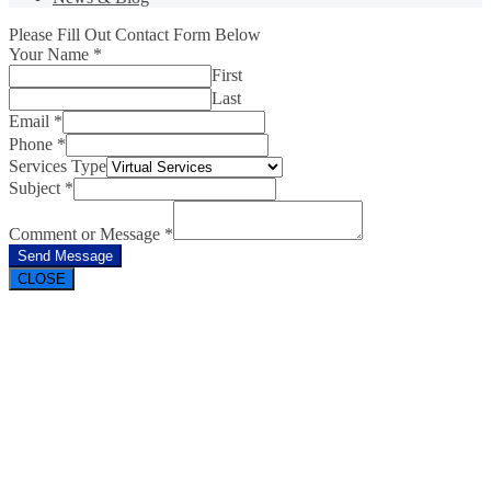
Please Fill Out Contact Form Below
Your Name
*
First
Last
Email
*
Phone
*
Services Type
Subject
*
Comment or Message
*
Send Message
CLOSE