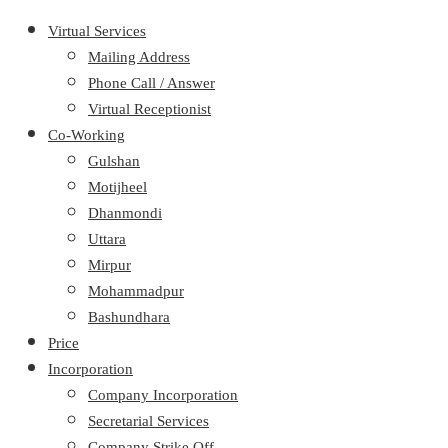
Virtual Services
Mailing Address
Phone Call / Answer
Virtual Receptionist
Co-Working
Gulshan
Motijheel
Dhanmondi
Uttara
Mirpur
Mohammadpur
Bashundhara
Price
Incorporation
Company Incorporation
Secretarial Services
Company Strike Off