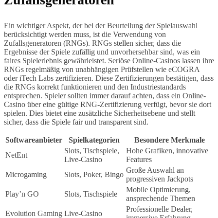
Ein wichtiger Aspekt, der bei der Beurteilung der Spielauswahl
berücksichtigt werden muss, ist die Verwendung von
Zufallsgeneratoren (RNGs). RNGs stellen sicher, dass die
Ergebnisse der Spiele zufällig und unvorhersehbar sind, was ein
faires Spielerlebnis gewährleistet. Seriöse Online-Casinos lassen ihre
RNGs regelmäßig von unabhängigen Prüfstellen wie eCOGRA
oder iTech Labs zertifizieren. Diese Zertifizierungen bestätigen, dass
die RNGs korrekt funktionieren und den Industriestandards
entsprechen. Spieler sollten immer darauf achten, dass ein Online-
Casino über eine gültige RNG-Zertifizierung verfügt, bevor sie dort
spielen. Dies bietet eine zusätzliche Sicherheitsebene und stellt
sicher, dass die Spiele fair und transparent sind.
Softwareanbieter
Spielkategorien
Besondere Merkmale
Slots, Tischspiele,
Hohe Grafiken, innovative
NetEnt
Live-Casino
Features
Große Auswahl an
Microgaming
Slots, Poker, Bingo
progressiven Jackpots
Mobile Optimierung,
Play’n GO
Slots, Tischspiele
ansprechende Themen
Professionelle Dealer,
Evolution Gaming
Live-Casino
immersive Erfahrung