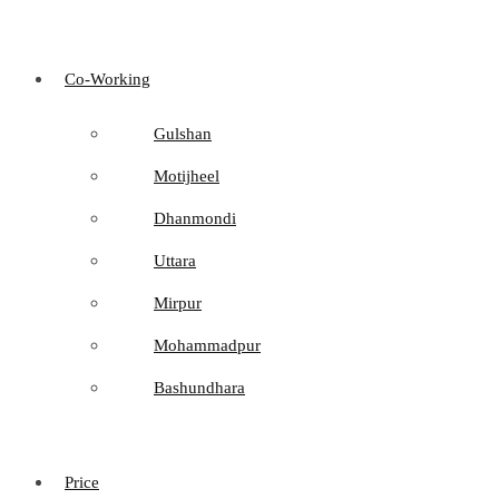
Co-Working
Gulshan
Motijheel
Dhanmondi
Uttara
Mirpur
Mohammadpur
Bashundhara
Price