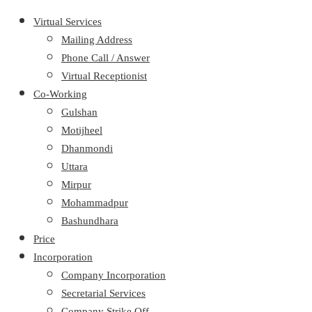
Virtual Services
Mailing Address
Phone Call / Answer
Virtual Receptionist
Co-Working
Gulshan
Motijheel
Dhanmondi
Uttara
Mirpur
Mohammadpur
Bashundhara
Price
Incorporation
Company Incorporation
Secretarial Services
Company Strike Off