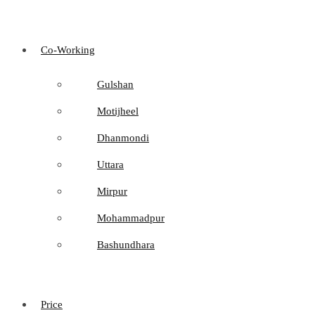
Co-Working
Gulshan
Motijheel
Dhanmondi
Uttara
Mirpur
Mohammadpur
Bashundhara
Price