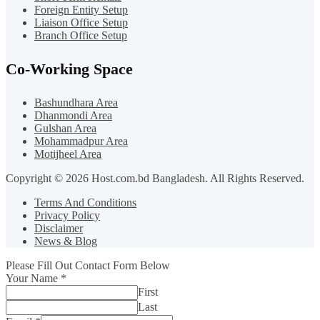
Foreign Entity Setup
Liaison Office Setup
Branch Office Setup
Co-Working Space
Bashundhara Area
Dhanmondi Area
Gulshan Area
Mohammadpur Area
Motijheel Area
Copyright © 2026 Host.com.bd Bangladesh. All Rights Reserved.
Terms And Conditions
Privacy Policy
Disclaimer
News & Blog
Please Fill Out Contact Form Below
Your Name
*
First
Last