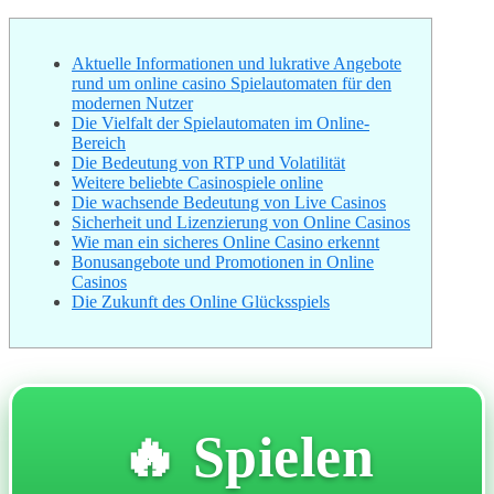
Aktuelle Informationen und lukrative Angebote
rund um online casino Spielautomaten für den
modernen Nutzer
Die Vielfalt der Spielautomaten im Online-
Bereich
Die Bedeutung von RTP und Volatilität
Weitere beliebte Casinospiele online
Die wachsende Bedeutung von Live Casinos
Sicherheit und Lizenzierung von Online Casinos
Wie man ein sicheres Online Casino erkennt
Bonusangebote und Promotionen in Online
Casinos
Die Zukunft des Online Glücksspiels
🔥 Spielen