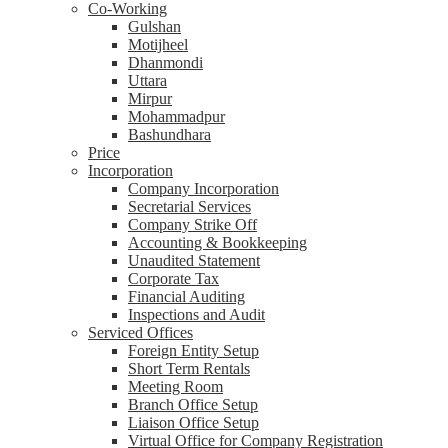
Co-Working
Gulshan
Motijheel
Dhanmondi
Uttara
Mirpur
Mohammadpur
Bashundhara
Price
Incorporation
Company Incorporation
Secretarial Services
Company Strike Off
Accounting & Bookkeeping
Unaudited Statement
Corporate Tax
Financial Auditing
Inspections and Audit
Serviced Offices
Foreign Entity Setup
Short Term Rentals
Meeting Room
Branch Office Setup
Liaison Office Setup
Virtual Office for Company Registration