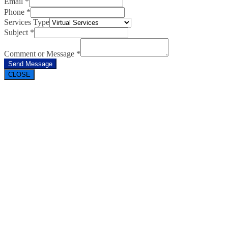
Email
*
Phone
*
Services Type
Subject
*
Comment or Message
*
Send Message
CLOSE