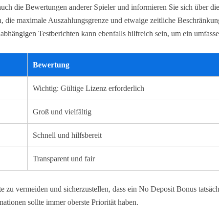
uch die Bewertungen anderer Spieler und informieren Sie sich über die
, die maximale Auszahlungsgrenze und etwaige zeitliche Beschränkun
nabhängigen Testberichten kann ebenfalls hilfreich sein, um ein umfasse
Bewertung
Wichtig: Gültige Lizenz erforderlich
Groß und vielfältig
Schnell und hilfsbereit
Transparent und fair
ote zu vermeiden und sicherzustellen, dass ein No Deposit Bonus tatsäc
ationen sollte immer oberste Priorität haben.