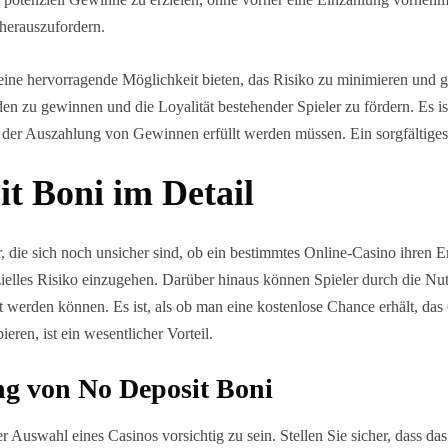
herauszufordern.
e eine hervorragende Möglichkeit bieten, das Risiko zu minimieren und 
 zu gewinnen und die Loyalität bestehender Spieler zu fördern. Es ist
er Auszahlung von Gewinnen erfüllt werden müssen. Ein sorgfältiges 
it Boni im Detail
 die sich noch unsicher sind, ob ein bestimmtes Online-Casino ihren Er
ielles Risiko einzugehen. Darüber hinaus können Spieler durch die Nu
werden können. Es ist, als ob man eine kostenlose Chance erhält, das 
eren, ist ein wesentlicher Vorteil.
ng von No Deposit Boni
 Auswahl eines Casinos vorsichtig zu sein. Stellen Sie sicher, dass das