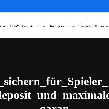
s
Co-Working
Price
Incorporation
Serviced Offices
_sichern_für_Spieler_
deposit_und_maxima
garan