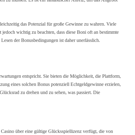
gleichzeitig das Potenzial für große Gewinne zu wahren. Viele
 jedoch wichtig zu beachten, dass diese Boni oft an bestimmte
Lesen der Bonusbedingungen ist daher unerlässlich.
wartungen entspricht. Sie bieten die Möglichkeit, die Plattform,
tzung eines solchen Bonus potenziell Echtgeldgewinne erzielen,
Glücksrad zu drehen und zu sehen, was passiert. Die
 Casino über eine gültige Glücksspiellizenz verfügt, die von