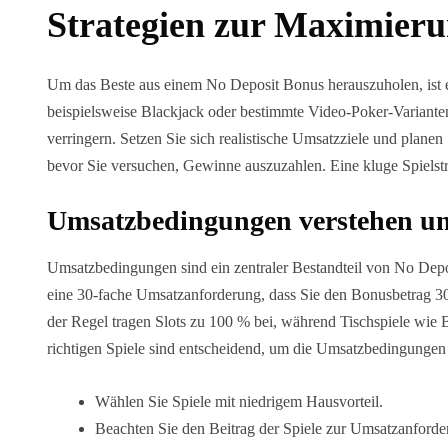
Strategien zur Maximieru
Um das Beste aus einem No Deposit Bonus herauszuholen, ist es
beispielsweise Blackjack oder bestimmte Video-Poker-Varianten
verringern. Setzen Sie sich realistische Umsatzziele und planen 
bevor Sie versuchen, Gewinne auszuzahlen. Eine kluge Spielstra
Umsatzbedingungen verstehen un
Umsatzbedingungen sind ein zentraler Bestandteil von No Depo
eine 30-fache Umsatzanforderung, dass Sie den Bonusbetrag 30 
der Regel tragen Slots zu 100 % bei, während Tischspiele wie
richtigen Spiele sind entscheidend, um die Umsatzbedingungen e
Wählen Sie Spiele mit niedrigem Hausvorteil.
Beachten Sie den Beitrag der Spiele zur Umsatzanforde