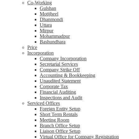
Co-Working
Gulshan
Motijheel
Dhanmondi
Uttara
Mirpur
Mohammadpur
Bashundhara
Price
Incorporation
Company Incorporation
Secretarial Services
Company Strike Off
Accounting & Bookkeeping
Unaudited Statement
Corporate Tax
Financial Auditing
Inspections and Audit
Serviced Offices
Foreign Entity Setup
Short Term Rentals
Meeting Room
Branch Office Setup
Liaison Office Setup
Virtual Office for Company Registration