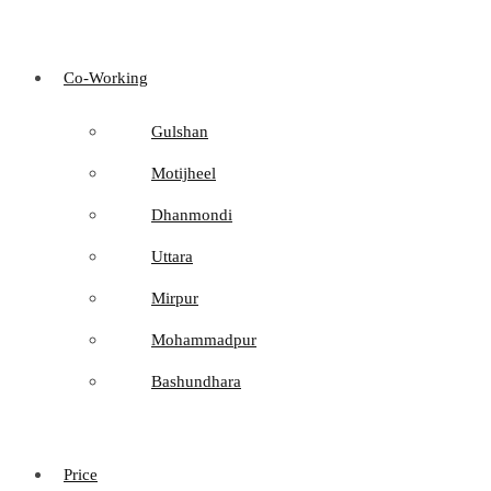
Co-Working
Gulshan
Motijheel
Dhanmondi
Uttara
Mirpur
Mohammadpur
Bashundhara
Price