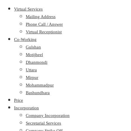
Virtual Services
Mailing Address
Phone Call / Answer
Virtual Receptionist
Co-Working
Gulshan
Motijheel
Dhanmondi
Uttara
Mirpur
Mohammadpur
Bashundhara
Price
Incorporation
Company Incorporation
Secretarial Services
Company Strike Off