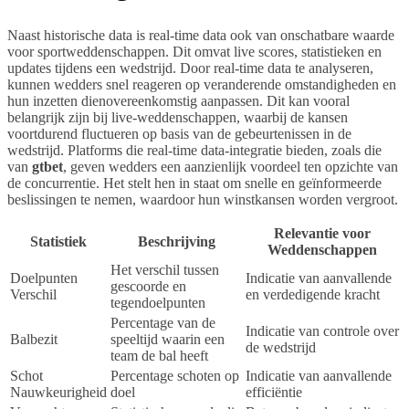
Naast historische data is real-time data ook van onschatbare waarde
voor sportweddenschappen. Dit omvat live scores, statistieken en
updates tijdens een wedstrijd. Door real-time data te analyseren,
kunnen wedders snel reageren op veranderende omstandigheden en
hun inzetten dienovereenkomstig aanpassen. Dit kan vooral
belangrijk zijn bij live-weddenschappen, waarbij de kansen
voortdurend fluctueren op basis van de gebeurtenissen in de
wedstrijd. Platforms die real-time data-integratie bieden, zoals die
van
gtbet
, geven wedders een aanzienlijk voordeel ten opzichte van
de concurrentie. Het stelt hen in staat om snelle en geïnformeerde
beslissingen te nemen, waardoor hun winstkansen worden vergroot.
Relevantie voor
Statistiek
Beschrijving
Weddenschappen
Het verschil tussen
Doelpunten
Indicatie van aanvallende
gescoorde en
Verschil
en verdedigende kracht
tegendoelpunten
Percentage van de
Indicatie van controle over
Balbezit
speeltijd waarin een
de wedstrijd
team de bal heeft
Schot
Percentage schoten op
Indicatie van aanvallende
Nauwkeurigheid
doel
efficiëntie