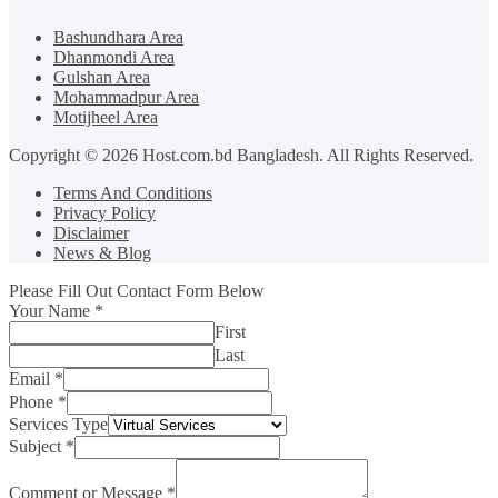
Bashundhara Area
Dhanmondi Area
Gulshan Area
Mohammadpur Area
Motijheel Area
Copyright © 2026 Host.com.bd Bangladesh. All Rights Reserved.
Terms And Conditions
Privacy Policy
Disclaimer
News & Blog
Please Fill Out Contact Form Below
Your Name
*
First
Last
Email
*
Phone
*
Services Type
Subject
*
Comment or Message
*