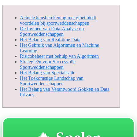
Actuele kansberekening met gtbet biedt
voordelen bij sportweddenschappen
De Invloed van Data-Analyse op
Sportweddenschappen
Het Belang van Real-time Data
Het Gebruik van Algoritmen en Machine
Learning
Risicobeheer met behulp van Algoritmen
Strategieën voor Succesvolle
Sportweddenschappen
Het Belang van Specialisatie
Het Toekomstige Landschap van
Sportweddenschappen
Het Belang van Verantwoord Gokken en Data
Privacy