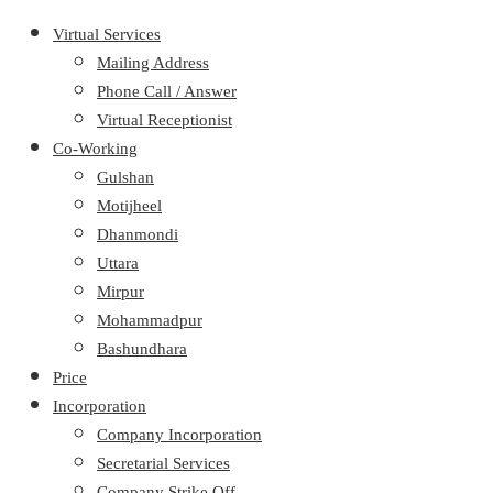
Virtual Services
Mailing Address
Phone Call / Answer
Virtual Receptionist
Co-Working
Gulshan
Motijheel
Dhanmondi
Uttara
Mirpur
Mohammadpur
Bashundhara
Price
Incorporation
Company Incorporation
Secretarial Services
Company Strike Off