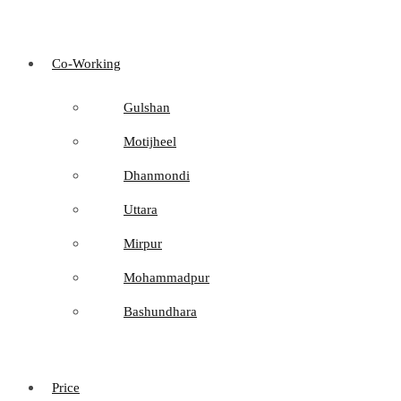
Co-Working
Gulshan
Motijheel
Dhanmondi
Uttara
Mirpur
Mohammadpur
Bashundhara
Price