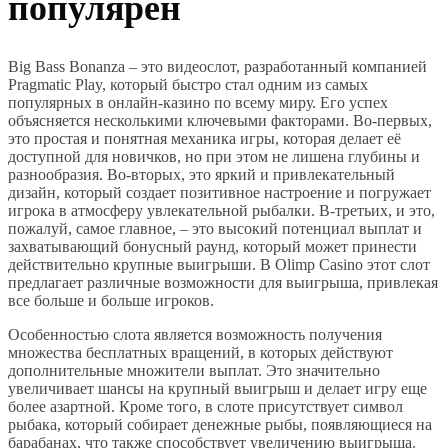
популярен
Big Bass Bonanza – это видеослот, разработанный компанией
Pragmatic Play, который быстро стал одним из самых
популярных в онлайн-казино по всему миру. Его успех
объясняется несколькими ключевыми факторами. Во-первых,
это простая и понятная механика игры, которая делает её
доступной для новичков, но при этом не лишена глубины и
разнообразия. Во-вторых, это яркий и привлекательный
дизайн, который создает позитивное настроение и погружает
игрока в атмосферу увлекательной рыбалки. В-третьих, и это,
пожалуй, самое главное, – это высокий потенциал выплат и
захватывающий бонусный раунд, который может принести
действительно крупные выигрыши. В Olimp Casino этот слот
предлагает различные возможности для выигрыша, привлекая
все больше и больше игроков.
Особенностью слота является возможность получения
множества бесплатных вращений, в которых действуют
дополнительные множители выплат. Это значительно
увеличивает шансы на крупный выигрыш и делает игру еще
более азартной. Кроме того, в слоте присутствует символ
рыбака, который собирает денежные рыбы, появляющиеся на
барабанах, что также способствует увеличению выигрыша.