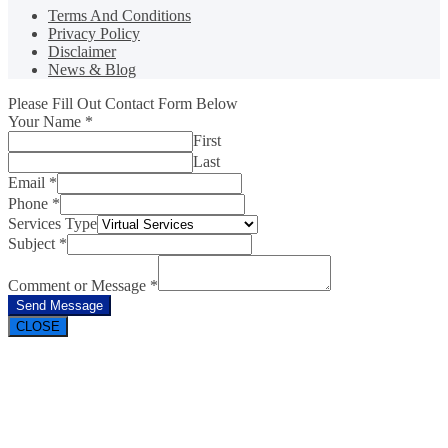
Terms And Conditions
Privacy Policy
Disclaimer
News & Blog
Please Fill Out Contact Form Below
Your Name
*
First
Last
Email
*
Phone
*
Services Type
Subject
*
Comment or Message
*
Send Message
CLOSE