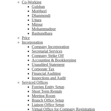
Co-Working
Gulshan
Motijheel
Dhanmondi
Uttara
Mirpur
Mohammadpur
Bashundhara
Price
Incorporation
Company Incorporation
Secretarial Services
Company Strike Off
Accounting & Bookkeeping
Unaudited Statement
Corporate Tax
Financial Auditing
Inspections and Audit
Serviced Offices
Foreign Entity Setup
Short Term Rentals
Meeting Room
Branch Office Setup
Liaison Office Setup
Virtual Office for Company Registration