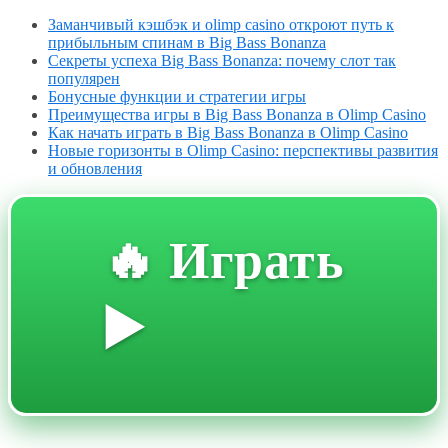
Заманчивый кэшбэк и olimp casino откроют путь к
прибыльным спинам в Big Bass Bonanza
Секреты успеха Big Bass Bonanza: почему слот так
популярен
Бонусные функции и стратегии игры
Преимущества игры в Big Bass Bonanza в Olimp Casino
Как начать играть в Big Bass Bonanza в Olimp Casino
Новые горизонты в Olimp Casino: перспективы развития
и обновления
🔥 Играть
▶️