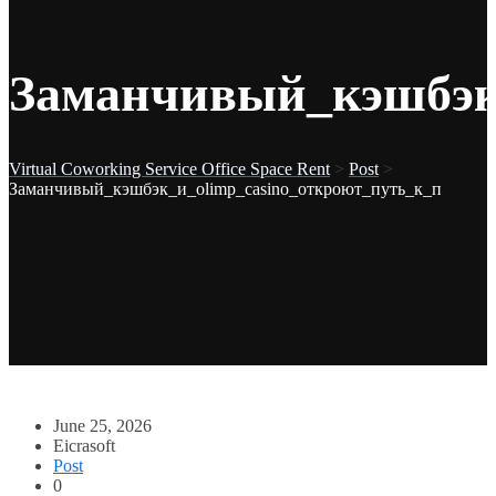
Заманчивый_кэшбэк
Virtual Coworking Service Office Space Rent
>
Post
>
Заманчивый_кэшбэк_и_olimp_casino_откроют_путь_к_п
June 25, 2026
Eicrasoft
Post
0