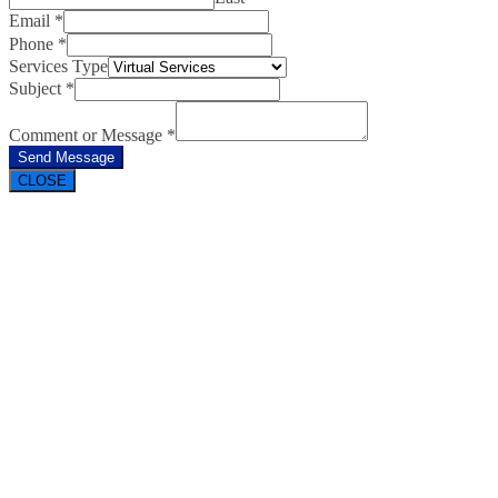
Email
*
Phone
*
Services Type
Subject
*
Comment or Message
*
Send Message
CLOSE