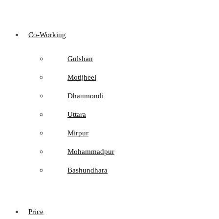
Co-Working
Gulshan
Motijheel
Dhanmondi
Uttara
Mirpur
Mohammadpur
Bashundhara
Price