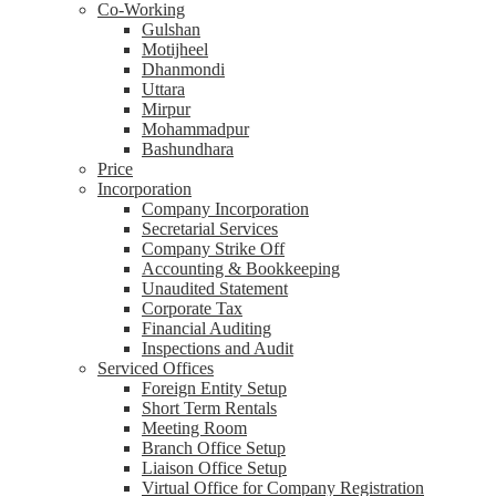
Co-Working
Gulshan
Motijheel
Dhanmondi
Uttara
Mirpur
Mohammadpur
Bashundhara
Price
Incorporation
Company Incorporation
Secretarial Services
Company Strike Off
Accounting & Bookkeeping
Unaudited Statement
Corporate Tax
Financial Auditing
Inspections and Audit
Serviced Offices
Foreign Entity Setup
Short Term Rentals
Meeting Room
Branch Office Setup
Liaison Office Setup
Virtual Office for Company Registration