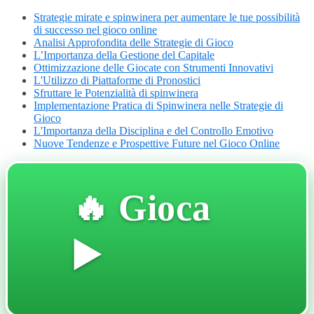
Strategie mirate e spinwinera per aumentare le tue possibilità
di successo nel gioco online
Analisi Approfondita delle Strategie di Gioco
L’Importanza della Gestione del Capitale
Ottimizzazione delle Giocate con Strumenti Innovativi
L'Utilizzo di Piattaforme di Pronostici
Sfruttare le Potenzialità di spinwinera
Implementazione Pratica di Spinwinera nelle Strategie di
Gioco
L'Importanza della Disciplina e del Controllo Emotivo
Nuove Tendenze e Prospettive Future nel Gioco Online
🔥 Gioca
▶️