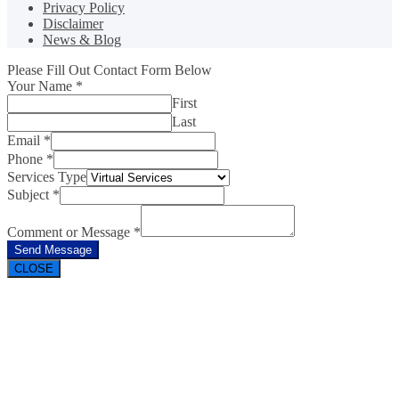
Privacy Policy
Disclaimer
News & Blog
Please Fill Out Contact Form Below
Your Name
*
First
Last
Email
*
Phone
*
Services Type
Subject
*
Comment or Message
*
Send Message
CLOSE