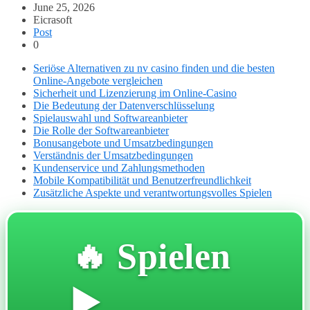
June 25, 2026
Eicrasoft
Post
0
Seriöse Alternativen zu nv casino finden und die besten
Online-Angebote vergleichen
Sicherheit und Lizenzierung im Online-Casino
Die Bedeutung der Datenverschlüsselung
Spielauswahl und Softwareanbieter
Die Rolle der Softwareanbieter
Bonusangebote und Umsatzbedingungen
Verständnis der Umsatzbedingungen
Kundenservice und Zahlungsmethoden
Mobile Kompatibilität und Benutzerfreundlichkeit
Zusätzliche Aspekte und verantwortungsvolles Spielen
🔥 Spielen
▶️