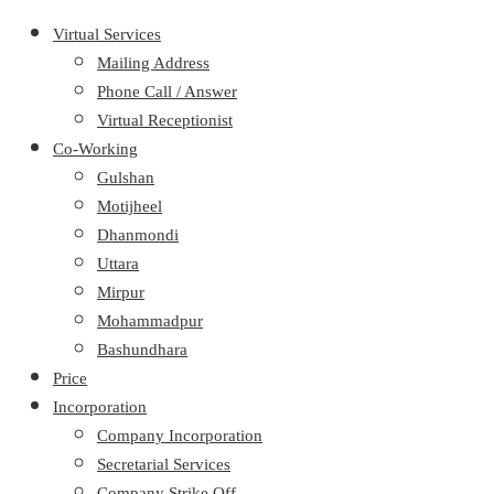
Virtual Services
Mailing Address
Phone Call / Answer
Virtual Receptionist
Co-Working
Gulshan
Motijheel
Dhanmondi
Uttara
Mirpur
Mohammadpur
Bashundhara
Price
Incorporation
Company Incorporation
Secretarial Services
Company Strike Off