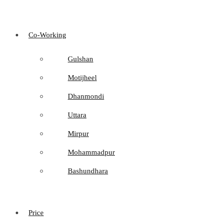
Co-Working
Gulshan
Motijheel
Dhanmondi
Uttara
Mirpur
Mohammadpur
Bashundhara
Price