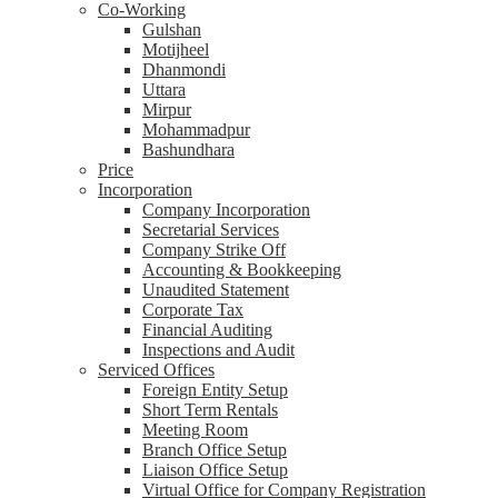
Co-Working
Gulshan
Motijheel
Dhanmondi
Uttara
Mirpur
Mohammadpur
Bashundhara
Price
Incorporation
Company Incorporation
Secretarial Services
Company Strike Off
Accounting & Bookkeeping
Unaudited Statement
Corporate Tax
Financial Auditing
Inspections and Audit
Serviced Offices
Foreign Entity Setup
Short Term Rentals
Meeting Room
Branch Office Setup
Liaison Office Setup
Virtual Office for Company Registration