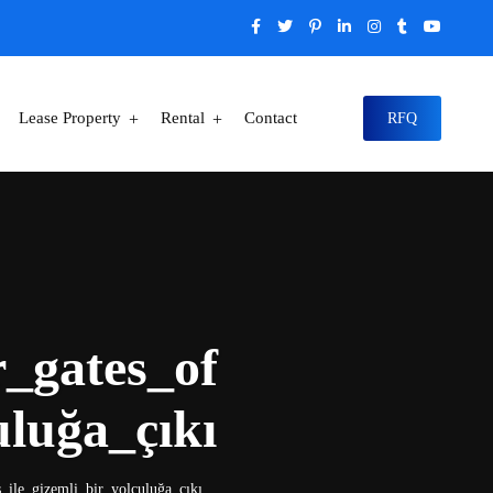
Lease Property
Rental
Contact
RFQ
_gates_of
uluğa_çıkı
ile_gizemli_bir_yolculuğa_çıkı