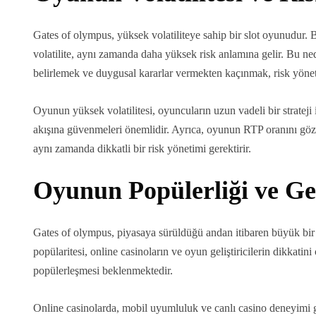
Gates of olympus, yüksek volatiliteye sahip bir slot oyunudur
volatilite, aynı zamanda daha yüksek risk anlamına gelir. Bu ned
belirlemek ve duygusal kararlar vermekten kaçınmak, risk yönet
Oyunun yüksek volatilitesi, oyuncuların uzun vadeli bir strateji
akışına güvenmeleri önemlidir. Ayrıca, oyunun RTP oranını göz 
aynı zamanda dikkatli bir risk yönetimi gerektirir.
Oyunun Popülerliği ve Ge
Gates of olympus, piyasaya sürüldüğü andan itibaren büyük bir p
popülaritesi, online casinoların ve oyun geliştiricilerin dikkatin
popülerleşmesi beklenmektedir.
Online casinolarda, mobil uyumluluk ve canlı casino deneyimi gi