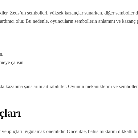
er. Zeus’un sembolleri, yüksek kazançlar sunarken, diğer semboller da
dımcı olur. Bu nedenle, oyuncuların sembollerin anlamını ve kazanç pot
n.
meye çalışın.
a kazanma şanslarını artırabilirler. Oyunun mekaniklerini ve semboller
çları
er ve ipuçları uygulamak önemlidir. Öncelikle, bahis miktarını dikkatli b