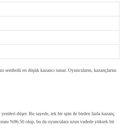
azo sembolü en düşük kazancı sunar. Oyuncuların, kazançlarını
enileri düşer. Bu sayede, tek bir spin ile birden fazla kazanç
 oranı %96.50 olup, bu da oyunculara uzun vadede yüksek bir