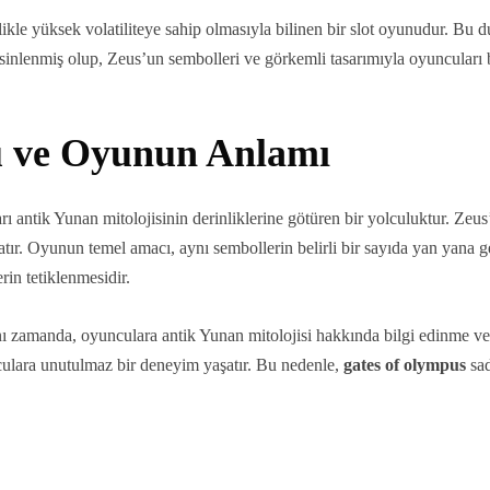
llikle yüksek volatiliteye sahip olmasıyla bilinen bir slot oyunudur. 
lenmiş olup, Zeus’un sembolleri ve görkemli tasarımıyla oyuncuları büyü
ü ve Oyunun Anlamı
 antik Yunan mitolojisinin derinliklerine götüren bir yolculuktur. Zeus
atır. Oyunun temel amacı, aynı sembollerin belirli bir sayıda yan yana
rin tetiklenmesidir.
ı zamanda, oyunculara antik Yunan mitolojisi hakkında bilgi edinme ve 
nculara unutulmaz bir deneyim yaşatır. Bu nedenle,
gates of olympus
sad