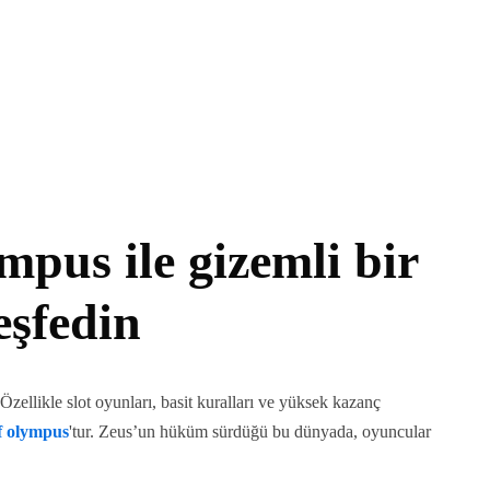
pus ile gizemli bir
eşfedin
Özellikle slot oyunları, basit kuralları ve yüksek kazanç
f olympus
'tur. Zeus’un hüküm sürdüğü bu dünyada, oyuncular