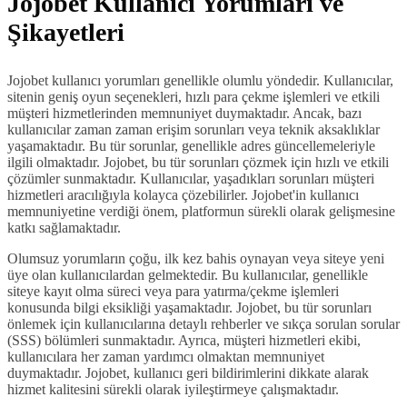
Jojobet Kullanıcı Yorumları ve
Şikayetleri
Jojobet kullanıcı yorumları genellikle olumlu yöndedir. Kullanıcılar,
sitenin geniş oyun seçenekleri, hızlı para çekme işlemleri ve etkili
müşteri hizmetlerinden memnuniyet duymaktadır. Ancak, bazı
kullanıcılar zaman zaman erişim sorunları veya teknik aksaklıklar
yaşamaktadır. Bu tür sorunlar, genellikle adres güncellemeleriyle
ilgili olmaktadır. Jojobet, bu tür sorunları çözmek için hızlı ve etkili
çözümler sunmaktadır. Kullanıcılar, yaşadıkları sorunları müşteri
hizmetleri aracılığıyla kolayca çözebilirler. Jojobet'in kullanıcı
memnuniyetine verdiği önem, platformun sürekli olarak gelişmesine
katkı sağlamaktadır.
Olumsuz yorumların çoğu, ilk kez bahis oynayan veya siteye yeni
üye olan kullanıcılardan gelmektedir. Bu kullanıcılar, genellikle
siteye kayıt olma süreci veya para yatırma/çekme işlemleri
konusunda bilgi eksikliği yaşamaktadır. Jojobet, bu tür sorunları
önlemek için kullanıcılarına detaylı rehberler ve sıkça sorulan sorular
(SSS) bölümleri sunmaktadır. Ayrıca, müşteri hizmetleri ekibi,
kullanıcılara her zaman yardımcı olmaktan memnuniyet
duymaktadır. Jojobet, kullanıcı geri bildirimlerini dikkate alarak
hizmet kalitesini sürekli olarak iyileştirmeye çalışmaktadır.