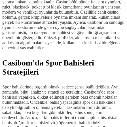
yapma imkanı sunulmaktadır. Casino bölümünde ise, slot oyunları,
rulet, blackjack, poker gibi klasik kumarhane oyunlarının yanı sıra,
modern ve yenilikçi oyunlar da bulunabilir. Özellikle canlı casino
bölümü, gerçek krupiyelerle oynama imkanı sunarak, kullanıcılara
gerçek bir kumarhane atmosferi yaşatır. Ayrıca, casibom’un sunduğu
oyunlar, sektörün önde gelen oyun sağlayıcıları tarafından
geliştirilmiştir, bu da oyunların kalitesi ve güvenilirliği açısından
önemli bir göstergedir. Yüksek grafikler, akıcı oyun mekanikleri ve
adil oyun algoritmaları sayesinde, kullanıcılar kesintisiz bir eğlence
deneyimi yaşayabilirler.
Casibom’da Spor Bahisleri
Stratejileri
Spor bahislerinde başarılı olmak, sadece şansa bağlı değildir. Aynı
zamanda, bilgi, analiz ve strateji de gerektirir. Casibom’da spor
bahisleri yaparken, dikkat edilmesi gereken bazı önemli noktalar
bulunmaktadır. Öncelikle, bahis yapacağınız spor dalı hakkında
detaylı bilgi sahibi olmanız gerekir. Takımların form durumu,
sakatlıklar, hava koşulları gibi faktörler, bahis sonuçlarını
etkileyebilir. Ayrıca, farklı bahis türlerini (handikaplı bahis, üst/alt
bahis, doğru skor bahisleri vb.) öğrenerek, bahislerinizi