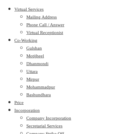
Virtual Services
Mailing Address
Phone Call / Answer
Virtual Receptionist
Co-Working
Gulshan
Motijheel
Dhanmondi
Uttara
Mirpur
Mohammadpur
Bashundhara
Price
Incorporation
Company Incorporation
Secretarial Services
Company Strike Off