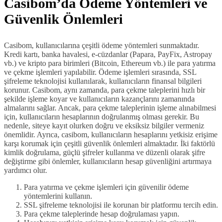
Casibom’da Ödeme Yöntemleri ve
Güvenlik Önlemleri
Casibom, kullanıcılarına çeşitli ödeme yöntemleri sunmaktadır.
Kredi kartı, banka havalesi, e-cüzdanlar (Papara, PayFix, Astropay
vb.) ve kripto para birimleri (Bitcoin, Ethereum vb.) ile para yatırma
ve çekme işlemleri yapılabilir. Ödeme işlemleri sırasında, SSL
şifreleme teknolojisi kullanılarak, kullanıcıların finansal bilgileri
korunur. Casibom, aynı zamanda, para çekme taleplerini hızlı bir
şekilde işleme koyar ve kullanıcıların kazançlarını zamanında
almalarını sağlar. Ancak, para çekme taleplerinin işleme alınabilmesi
için, kullanıcıların hesaplarının doğrulanmış olması gerekir. Bu
nedenle, siteye kayıt olurken doğru ve eksiksiz bilgiler vermeniz
önemlidir. Ayrıca, casibom, kullanıcıların hesaplarını yetkisiz erişime
karşı korumak için çeşitli güvenlik önlemleri almaktadır. İki faktörlü
kimlik doğrulama, güçlü şifreler kullanma ve düzenli olarak şifre
değiştirme gibi önlemler, kullanıcıların hesap güvenliğini artırmaya
yardımcı olur.
Para yatırma ve çekme işlemleri için güvenilir ödeme
yöntemlerini kullanın.
SSL şifreleme teknolojisi ile korunan bir platformu tercih edin.
Para çekme taleplerinde hesap doğrulaması yapın.