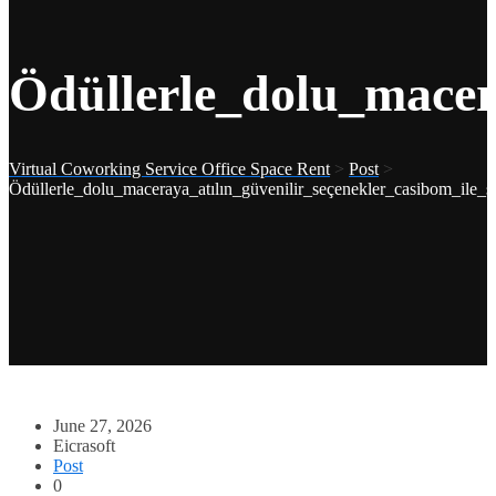
Ödüllerle_dolu_macera
Virtual Coworking Service Office Space Rent
>
Post
>
Ödüllerle_dolu_maceraya_atılın_güvenilir_seçenekler_casibom_ile_ş
June 27, 2026
Eicrasoft
Post
0