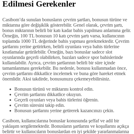
Edilmesi Gerekenler
Casibom’da sunulan bonusların çevrim şartları, bonusun türüne ve
miktarına göre değişiklik gösterebilir. Genel olarak, çevrim şartı,
bonus miktarının belirli bir katı kadar bahis yapılması anlamına gelir.
Örneğin, 100 TL bonusun 10 katı çevrim şartı varsa, kullanıcının
toplamda 1000 TL değerinde bahis yapması gerekmektedir. Çevrim
şartlarını yerine getirirken, belirli oyunlara veya bahis türlerine
kısıtlamalar getirilebilir. Örneğin, bazı bonuslar sadece slot
oyunlarında geçerli olabilirken, bazıları sadece spor bahislerinde
kullanılabilir. Ayrıca, çevrim şartlarının belirli bir süre içinde
tamamlanması gerekebilir. Bu nedenle, bonusu kullanmadan önce,
çevrim şartlarını dikkatlice incelemek ve buna göre hareket etmek
önemlidir. Aksi takdirde, bonusunuzu çekemeyebilirsiniz.
Bonusun türünü ve miktarını kontrol edin.
Çevrim şartlarını dikkatlice okuyun.
Geçerli oyunları veya bahis türlerini öğrenin.
Çevrim süresini takip edin.
Bonusun şartlarını yerine getirerek kazancınızı çekin.
Casibom, kullanıcılarına bonuslar konusunda şeffaf ve adil bir
yaklaşım sergilemektedir. Bonusların şartlarını ve koşullarını açıkça
belirtir ve kullanıcıların bonuslardan en iyi şekilde yararlanmalarına