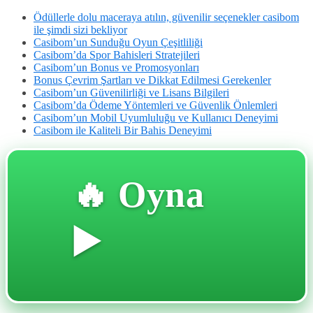
Ödüllerle dolu maceraya atılın, güvenilir seçenekler casibom
ile şimdi sizi bekliyor
Casibom’un Sunduğu Oyun Çeşitliliği
Casibom’da Spor Bahisleri Stratejileri
Casibom’un Bonus ve Promosyonları
Bonus Çevrim Şartları ve Dikkat Edilmesi Gerekenler
Casibom’un Güvenilirliği ve Lisans Bilgileri
Casibom’da Ödeme Yöntemleri ve Güvenlik Önlemleri
Casibom’un Mobil Uyumluluğu ve Kullanıcı Deneyimi
Casibom ile Kaliteli Bir Bahis Deneyimi
🔥 Oyna
▶️