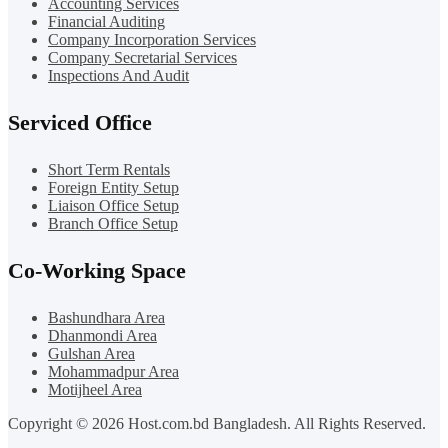
Accounting Services
Financial Auditing
Company Incorporation Services
Company Secretarial Services
Inspections And Audit
Serviced Office
Short Term Rentals
Foreign Entity Setup
Liaison Office Setup
Branch Office Setup
Co-Working Space
Bashundhara Area
Dhanmondi Area
Gulshan Area
Mohammadpur Area
Motijheel Area
Copyright © 2026 Host.com.bd Bangladesh. All Rights Reserved.