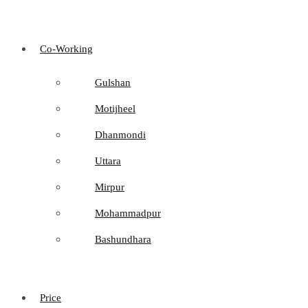
Co-Working
Gulshan
Motijheel
Dhanmondi
Uttara
Mirpur
Mohammadpur
Bashundhara
Price