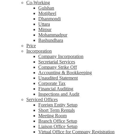
Co-Working
Gulshan
Motijheel
Dhanmondi
Uttara
Mirpur
Mohammadpur
Bashundhara
Price
Incorporation
Company Incorporation
Secretarial Services
Company Strike Off
Accounting & Bookkeeping
Unaudited Statement
Corporate Tax
Financial Auditing
Inspections and Audit
Serviced Offices
Foreign Entity Setup
Short Term Rentals
Meeting Room
Branch Office Setup
Liaison Office Setup
Virtual Office for Company Registration