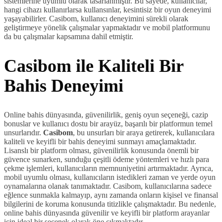
sistemlerine uyumlu olarak tasarlanmıştır. Bu sayede, kullanıcılar,
hangi cihazı kullanırlarsa kullansınlar, kesintisiz bir oyun deneyimi
yaşayabilirler. Casibom, kullanıcı deneyimini sürekli olarak
geliştirmeye yönelik çalışmalar yapmaktadır ve mobil platformunu
da bu çalışmalar kapsamına dahil etmiştir.
Casibom ile Kaliteli Bir
Bahis Deneyimi
Online bahis dünyasında, güvenilirlik, geniş oyun seçeneği, cazip
bonuslar ve kullanıcı dostu bir arayüz, başarılı bir platformun temel
unsurlarıdır.
Casibom
, bu unsurları bir araya getirerek, kullanıcılara
kaliteli ve keyifli bir bahis deneyimi sunmayı amaçlamaktadır.
Lisanslı bir platform olması, güvenilirlik konusunda önemli bir
güvence sunarken, sunduğu çeşitli ödeme yöntemleri ve hızlı para
çekme işlemleri, kullanıcıların memnuniyetini artırmaktadır. Ayrıca,
mobil uyumlu olması, kullanıcıların istedikleri zaman ve yerde oyun
oynamalarına olanak tanımaktadır. Casibom, kullanıcılarına sadece
eğlence sunmakla kalmayıp, aynı zamanda onların kişisel ve finansal
bilgilerini de koruma konusunda titizlikle çalışmaktadır. Bu nedenle,
online bahis dünyasında güvenilir ve keyifli bir platform arayanlar
için ideal bir seçenek olarak öne çıkmaktadır.