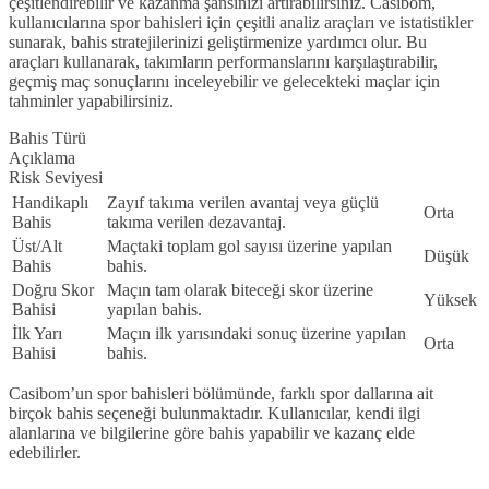
çeşitlendirebilir ve kazanma şansınızı artırabilirsiniz. Casibom,
kullanıcılarına spor bahisleri için çeşitli analiz araçları ve istatistikler
sunarak, bahis stratejilerinizi geliştirmenize yardımcı olur. Bu
araçları kullanarak, takımların performanslarını karşılaştırabilir,
geçmiş maç sonuçlarını inceleyebilir ve gelecekteki maçlar için
tahminler yapabilirsiniz.
Bahis Türü
Açıklama
Risk Seviyesi
Handikaplı
Zayıf takıma verilen avantaj veya güçlü
Orta
Bahis
takıma verilen dezavantaj.
Üst/Alt
Maçtaki toplam gol sayısı üzerine yapılan
Düşük
Bahis
bahis.
Doğru Skor
Maçın tam olarak biteceği skor üzerine
Yüksek
Bahisi
yapılan bahis.
İlk Yarı
Maçın ilk yarısındaki sonuç üzerine yapılan
Orta
Bahisi
bahis.
Casibom’un spor bahisleri bölümünde, farklı spor dallarına ait
birçok bahis seçeneği bulunmaktadır. Kullanıcılar, kendi ilgi
alanlarına ve bilgilerine göre bahis yapabilir ve kazanç elde
edebilirler.