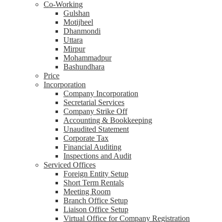
Co-Working
Gulshan
Motijheel
Dhanmondi
Uttara
Mirpur
Mohammadpur
Bashundhara
Price
Incorporation
Company Incorporation
Secretarial Services
Company Strike Off
Accounting & Bookkeeping
Unaudited Statement
Corporate Tax
Financial Auditing
Inspections and Audit
Serviced Offices
Foreign Entity Setup
Short Term Rentals
Meeting Room
Branch Office Setup
Liaison Office Setup
Virtual Office for Company Registration