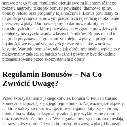
sprawę z tego faktu, regularnie oferuje swoim klientom różnego
rodzaju nagrody, takie jak bonusy powitalne, darmowe spiny,
bonusy reload oraz programy lojalnościowe. Bonus powitalny to
nagroda przyznawana nowym graczom za rejestrację i dokonanie
pierwszej wpłaty. Darmowe spiny to darmowe obroty na
określonych slotach, które pozwalają na wygranie prawdziwych
pieniędzy bez ryzykowania własnych środków. Bonus reload to
nagroda przyznawana graczom za kolejne wpłaty, a programy
lojalnościowe nagradzają stałych graczy za ich aktywność w
kasynie. Warunki bonusów, takie jak obrót, minimalna wpłata czy
maksymalny zakład, są bardzo ważne i powinny być dokładnie
przeanalizowane przed skorzystaniem z oferty.
Regulamin Bonusów – Na Co
Zwrócić Uwagę?
Przed skorzystaniem z jakiegokolwiek bonusu w Pelican Casino,
koniecznie zapoznaj się z jego regulaminem. Najważniejsze aspekty,
na które należy zwrócić uwagę, to wymagania dotyczące obrotu,
minimalna wpłata, maksymalny zakład, gry wykluczone z obrotu
oraz czas ważności bonusu. Wymagania dotyczące obrotu określają,
ile razy należy obrócić kwotą bonusu (lub kwotą wpłaty i bonusu)