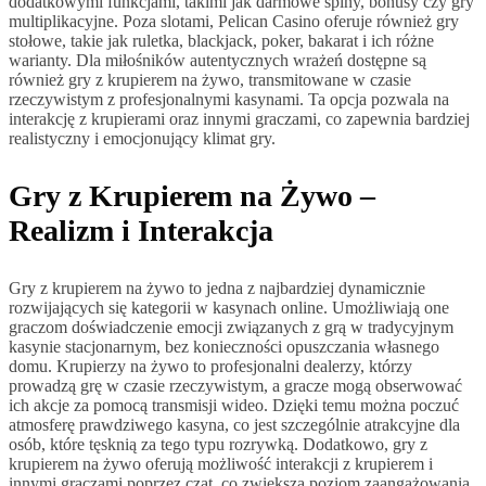
dodatkowymi funkcjami, takimi jak darmowe spiny, bonusy czy gry
multiplikacyjne. Poza slotami, Pelican Casino oferuje również gry
stołowe, takie jak ruletka, blackjack, poker, bakarat i ich różne
warianty. Dla miłośników autentycznych wrażeń dostępne są
również gry z krupierem na żywo, transmitowane w czasie
rzeczywistym z profesjonalnymi kasynami. Ta opcja pozwala na
interakcję z krupierami oraz innymi graczami, co zapewnia bardziej
realistyczny i emocjonujący klimat gry.
Gry z Krupierem na Żywo –
Realizm i Interakcja
Gry z krupierem na żywo to jedna z najbardziej dynamicznie
rozwijających się kategorii w kasynach online. Umożliwiają one
graczom doświadczenie emocji związanych z grą w tradycyjnym
kasynie stacjonarnym, bez konieczności opuszczania własnego
domu. Krupierzy na żywo to profesjonalni dealerzy, którzy
prowadzą grę w czasie rzeczywistym, a gracze mogą obserwować
ich akcje za pomocą transmisji wideo. Dzięki temu można poczuć
atmosferę prawdziwego kasyna, co jest szczególnie atrakcyjne dla
osób, które tęsknią za tego typu rozrywką. Dodatkowo, gry z
krupierem na żywo oferują możliwość interakcji z krupierem i
innymi graczami poprzez czat, co zwiększa poziom zaangażowania