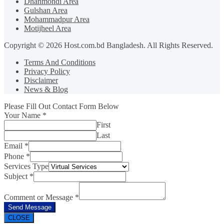
Dhanmondi Area
Gulshan Area
Mohammadpur Area
Motijheel Area
Copyright © 2026 Host.com.bd Bangladesh. All Rights Reserved.
Terms And Conditions
Privacy Policy
Disclaimer
News & Blog
Please Fill Out Contact Form Below
Your Name
*
First
Last
Email
*
Phone
*
Services Type
Subject
*
Comment or Message
*
Send Message
CLOSE