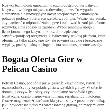
Rozwój technologii umożliwił graczom dostęp do wirtualnych
kasyn z dowolnego miejsca, o dowolnej porze. To wygodna
alternatywa dla tradycyjnych kasyn stacjonarnych, eliminująca
potrzebę podróży i oferująca szeroki wybór gier. Ważne jest jednak,
aby pamiętać o odpowiedzialnej grze i traktować hazard jako formę
rozrywki, a nie sposób na zarobek. Wybór renomowanego i
licencjonowanego kasyna to klucz do bezpiecznej i
satysfakcjonującej rozgrywki. Użytkownicy szukają platform, które
oferują nie tylko atrakcyjne gry, ale również szybkie i bezpieczne
wypłaty, profesjonalną obsługę klienta oraz transparentne zasady.
Bogata Oferta Gier w
Pelican Casino
Pelican Casino, podobnie jak większość kasyn online, stawia na
różnorodność, aby zaspokoić gusta wszystkich graczy. W ofercie
dominują oczywiście sloty, czyli popularne owocówki i gry
tematyczne, często inspirowane filmami, serialami lub mitologią.
Gracze mogą znaleźć zarówno klasyczne sloty z prostą mechaniką,
jak i nowoczesne tytuły z zaawansowaną grafiką, animacjami oraz