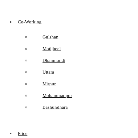
Co-Working
Gulshan
Motijheel
Dhanmondi
Uttara
Mirpur
Mohammadpur
Bashundhara
Price