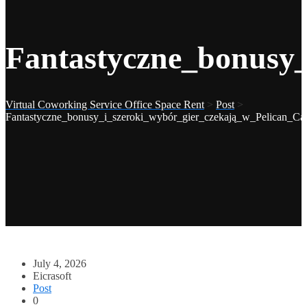
Fantastyczne_bonusy_
Virtual Coworking Service Office Space Rent
>
Post
>
Fantastyczne_bonusy_i_szeroki_wybór_gier_czekają_w_Pelican_Ca
July 4, 2026
Eicrasoft
Post
0