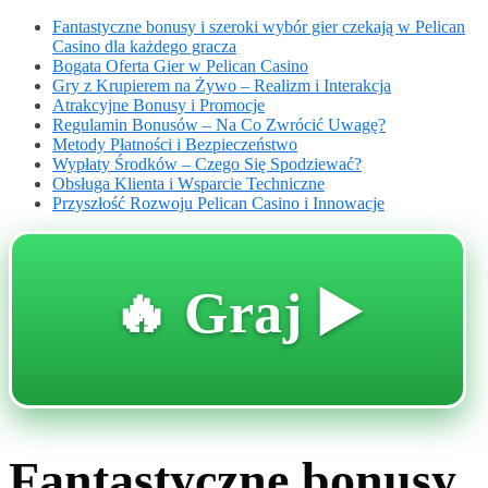
Fantastyczne bonusy i szeroki wybór gier czekają w Pelican
Casino dla każdego gracza
Bogata Oferta Gier w Pelican Casino
Gry z Krupierem na Żywo – Realizm i Interakcja
Atrakcyjne Bonusy i Promocje
Regulamin Bonusów – Na Co Zwrócić Uwagę?
Metody Płatności i Bezpieczeństwo
Wypłaty Środków – Czego Się Spodziewać?
Obsługa Klienta i Wsparcie Techniczne
Przyszłość Rozwoju Pelican Casino i Innowacje
🔥 Graj ▶️
Fantastyczne bonusy