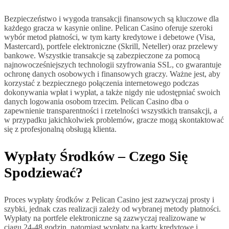
Bezpieczeństwo i wygoda transakcji finansowych są kluczowe dla
każdego gracza w kasynie online. Pelican Casino oferuje szeroki
wybór metod płatności, w tym karty kredytowe i debetowe (Visa,
Mastercard), portfele elektroniczne (Skrill, Neteller) oraz przelewy
bankowe. Wszystkie transakcje są zabezpieczone za pomocą
najnowocześniejszych technologii szyfrowania SSL, co gwarantuje
ochronę danych osobowych i finansowych graczy. Ważne jest, aby
korzystać z bezpiecznego połączenia internetowego podczas
dokonywania wpłat i wypłat, a także nigdy nie udostępniać swoich
danych logowania osobom trzecim. Pelican Casino dba o
zapewnienie transparentności i rzetelności wszystkich transakcji, a
w przypadku jakichkolwiek problemów, gracze mogą skontaktować
się z profesjonalną obsługą klienta.
Wypłaty Środków – Czego Się
Spodziewać?
Proces wypłaty środków z Pelican Casino jest zazwyczaj prosty i
szybki, jednak czas realizacji zależy od wybranej metody płatności.
Wypłaty na portfele elektroniczne są zazwyczaj realizowane w
ciągu 24-48 godzin, natomiast wypłaty na karty kredytowe i