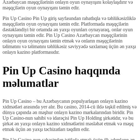
Azərbaycan məşqçilərinin onlayn oyun oynayışını kolaylaşdırır və
məşqçilərin oyun oynayışını təmin edir.
Pin Up Casino Pin Up giriş sayfasından rahatlıqla və təhlükəsizliklə
məşqçilərin oyun oynayışını təmin edir. Platformada məşqçilərin
dəstəkləndiyi bir ortamda ən yaxşı oyunları oynayaraq, onlar oyun
oynayışını təmin edir. Pin Up Casino Azərbaycan məşqçilərinin
onlayn oyun oynayışını təmin etmək və onların məşqçilərinin
təlimatını və təlimatını təhlükəsiz səviyyədə saxlamaq üçün ən yaxşı
onlayn kazino platformasıdır.
Pin Up Casino haqqında
məlumatlar
Pin Up Casino – bu Azərbaycanın populyarlaşan onlayn kazino
xidmətləri arasında yer alır. Bu casino, 2014-cü ildə təşkil edilmiş və
dünya çapında ən məşhur onlayn kazino markalarından biridir. Pin
Up Casino-nun sahibi və idarəçisi Pin Up Holding şirkətidır, və bu
şirkət ən yaxşı onlayn kazino xidmətlərini məsləhət etmək və məşq
etmək üçün ən yaxşı təchizatları təqdim edir.
Pin Up Casino-nun sahəsindən istifadə etmək üçün ilk adımların ən