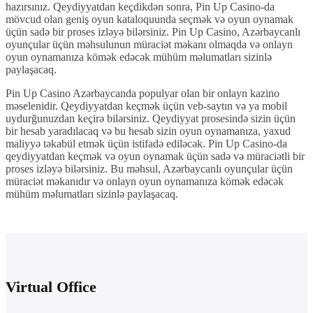
hazırsınız. Qeydiyyatdan keçdikdən sonra, Pin Up Casino-da
mövcud olan geniş oyun kataloquunda seçmək və oyun oynamak
üçün sadə bir proses izləyə bilərsiniz. Pin Up Casino, Azərbaycanlı
oyunçular üçün məhsulunun müraciət məkanı olmaqda və onlayn
oyun oynamanıza kömək edəcək mühüm məlumatları sizinlə
paylaşacaq.
Pin Up Casino Azərbaycanda populyar olan bir onlayn kazino
məselenidir. Qeydiyyatdan keçmək üçün veb-saytın və ya mobil
uydurğunuzdan keçirə bilərsiniz. Qeydiyyat prosesində sizin üçün
bir hesab yaradılacaq və bu hesab sizin oyun oynamanıza, yaxud
maliyyə təkabül etmək üçün istifadə ediləcək. Pin Up Casino-da
qeydiyyatdan keçmək və oyun oynamak üçün sadə və müraciətli bir
proses izləyə bilərsiniz. Bu məhsul, Azərbaycanlı oyunçular üçün
müraciət məkanıdır və onlayn oyun oynamanıza kömək edəcək
mühüm məlumatları sizinlə paylaşacaq.
Virtual Office