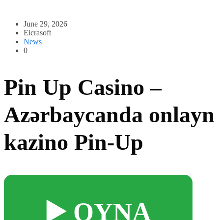
June 29, 2026
Eicrasoft
News
0
Pin Up Casino –
Azərbaycanda onlayn
kazino Pin-Up
▶️ OYNA