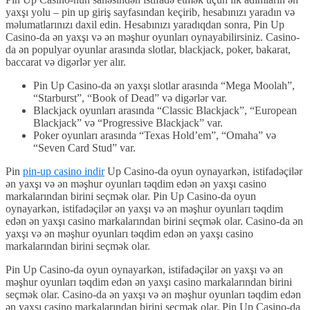
yaxşı yolu – pin up giriş sayfasından keçirib, hesabınızı yaradın və
məlumatlarınızı daxil edin. Hesabınızı yaradıqdan sonra, Pin Up
Casino-da ən yaxşı və ən məşhur oyunları oynayabilirsiniz. Casino-
da ən populyar oyunlar arasında slotlar, blackjack, poker, bakarat,
baccarat və digərlər yer alır.
Pin Up Casino-da ən yaxşı slotlar arasında “Mega Moolah”,
“Starburst”, “Book of Dead” və digərlər var.
Blackjack oyunları arasında “Classic Blackjack”, “European
Blackjack” və “Progressive Blackjack” var.
Poker oyunları arasında “Texas Hold’em”, “Omaha” və
“Seven Card Stud” var.
Pin
pin-up casino indir
Up Casino-da oyun oynayarkən, istifadəçilər
ən yaxşı və ən məşhur oyunları təqdim edən ən yaxşı casino
markalarından birini seçmək olar. Pin Up Casino-da oyun
oynayarkən, istifadəçilər ən yaxşı və ən məşhur oyunları təqdim
edən ən yaxşı casino markalarından birini seçmək olar. Casino-da ən
yaxşı və ən məşhur oyunları təqdim edən ən yaxşı casino
markalarından birini seçmək olar.
Pin Up Casino-da oyun oynayarkən, istifadəçilər ən yaxşı və ən
məşhur oyunları təqdim edən ən yaxşı casino markalarından birini
seçmək olar. Casino-da ən yaxşı və ən məşhur oyunları təqdim edən
ən yaxşı casino markalarından birini seçmək olar. Pin Up Casino-da