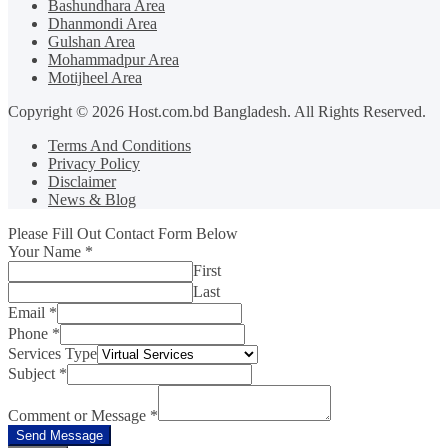
Bashundhara Area
Dhanmondi Area
Gulshan Area
Mohammadpur Area
Motijheel Area
Copyright © 2026 Host.com.bd Bangladesh. All Rights Reserved.
Terms And Conditions
Privacy Policy
Disclaimer
News & Blog
Please Fill Out Contact Form Below
Your Name
*
First
Last
Email
*
Phone
*
Services Type
Subject
*
Comment or Message
*
Send Message