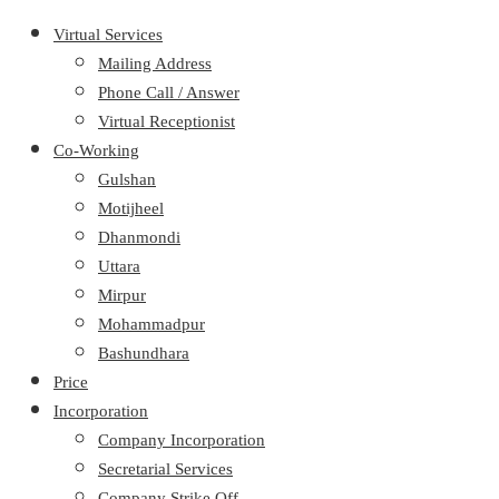
Virtual Services
Mailing Address
Phone Call / Answer
Virtual Receptionist
Co-Working
Gulshan
Motijheel
Dhanmondi
Uttara
Mirpur
Mohammadpur
Bashundhara
Price
Incorporation
Company Incorporation
Secretarial Services
Company Strike Off