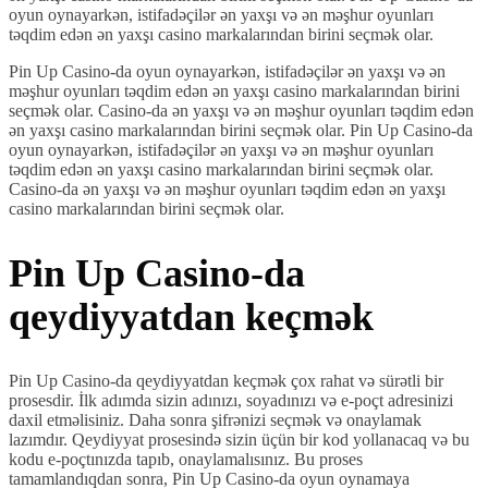
oyun oynayarkən, istifadəçilər ən yaxşı və ən məşhur oyunları
təqdim edən ən yaxşı casino markalarından birini seçmək olar.
Pin Up Casino-da oyun oynayarkən, istifadəçilər ən yaxşı və ən
məşhur oyunları təqdim edən ən yaxşı casino markalarından birini
seçmək olar. Casino-da ən yaxşı və ən məşhur oyunları təqdim edən
ən yaxşı casino markalarından birini seçmək olar. Pin Up Casino-da
oyun oynayarkən, istifadəçilər ən yaxşı və ən məşhur oyunları
təqdim edən ən yaxşı casino markalarından birini seçmək olar.
Casino-da ən yaxşı və ən məşhur oyunları təqdim edən ən yaxşı
casino markalarından birini seçmək olar.
Pin Up Casino-da
qeydiyyatdan keçmək
Pin Up Casino-da qeydiyyatdan keçmək çox rahat və sürətli bir
prosesdir. İlk adımda sizin adınızı, soyadınızı və e-poçt adresinizi
daxil etməlisiniz. Daha sonra şifrənizi seçmək və onaylamak
lazımdır. Qeydiyyat prosesində sizin üçün bir kod yollanacaq və bu
kodu e-poçtınızda tapıb, onaylamalısınız. Bu proses
tamamlandıqdan sonra, Pin Up Casino-da oyun oynamaya