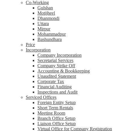
Co-Working
Gulshan
Motijheel
Dhanmondi
Uttara
Mirpur
Mohammadpur
Bashundhara
Price
Incorporation
Company Incorporation
Secretarial Services
Company Strike Off
Accounting & Bookkeeping
Unaudited Statement
Corporate Tax
Financial Auditing
Inspections and Audit
Serviced Offices
Foreign Entity Setup
Short Term Rentals
Meeting Room
Branch Office Setup
Liaison Office Setup
Virtual Office for Company Registration