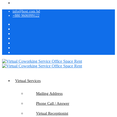
info@host.com.bd
+880 9606999122
Virtual Services
Mailing Address
Phone Call / Answer
Virtual Receptionist