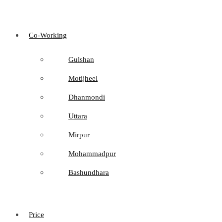
Co-Working
Gulshan
Motijheel
Dhanmondi
Uttara
Mirpur
Mohammadpur
Bashundhara
Price