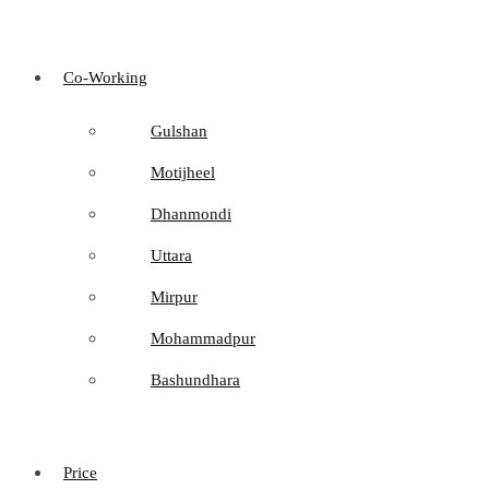
Co-Working
Gulshan
Motijheel
Dhanmondi
Uttara
Mirpur
Mohammadpur
Bashundhara
Price