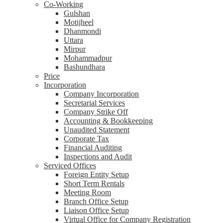
Co-Working
Gulshan
Motijheel
Dhanmondi
Uttara
Mirpur
Mohammadpur
Bashundhara
Price
Incorporation
Company Incorporation
Secretarial Services
Company Strike Off
Accounting & Bookkeeping
Unaudited Statement
Corporate Tax
Financial Auditing
Inspections and Audit
Serviced Offices
Foreign Entity Setup
Short Term Rentals
Meeting Room
Branch Office Setup
Liaison Office Setup
Virtual Office for Company Registration