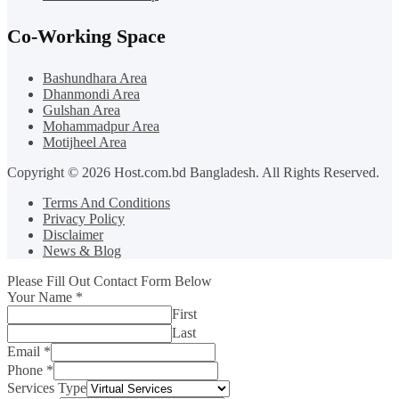
Co-Working Space
Bashundhara Area
Dhanmondi Area
Gulshan Area
Mohammadpur Area
Motijheel Area
Copyright © 2026 Host.com.bd Bangladesh. All Rights Reserved.
Terms And Conditions
Privacy Policy
Disclaimer
News & Blog
Please Fill Out Contact Form Below
Your Name
*
First
Last
Email
*
Phone
*
Services Type