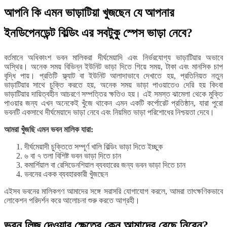
আপনি কি এমন ভাড়াটিয়া খুজছেন যে আপনার
ইনডিপেনডেন্ট বিল্ডিং এর সবটুকু স্পেস ভাড়া নেবে?
বর্তমানে অধিকাংশ ভবন মালিকরা দীর্ঘমেয়াদি এবং নির্ভরযোগ্য ভাড়াটিয়ার অভাবে
অস্থির। অনেক সময় বিভিন্ন ইউনিট ভাড়া দিতে গিয়ে সময়, টাকা এবং মানসিক চাপ
বৃদ্ধি পায়। প্রতিটি ফ্ল্যাট বা ইউনিট আলাদাভাবে দেখাতে হয়, প্রতিনিয়ত নতুন
ভাড়াটিয়ার সাথে চুক্তি করতে হয়, অনেক সময় ভাড়া পাওয়াতেও দেরি হয় কিংবা
ভাড়াটিয়ার দায়িত্বহীন আচরণে সম্পত্তির ক্ষতিও হয়। এই সমস্ত ঝামেলা থেকে মুক্তি
পাওয়ার জন্য এখন অনেকেই খুঁজে থাকেন এমন একটি কর্পোরেট প্রতিষ্ঠান, যারা পুরো
ভবনটি একসাথে দীর্ঘমেয়াদে ভাড়া নেবে এবং নিয়মিত ভাড়া পরিশোধের নিশ্চয়তা দেবে।
আমরা খুঁজছি এমন ভবন মালিক যারা:
দীর্ঘমেয়াদী চুক্তিতে সম্পূর্ণ খালি বিল্ডিং ভাড়া দিতে ইচ্ছুক
৬ বা ৭ তলা বিশিষ্ট ভবন ভাড়া দিতে চান
কমার্শিয়াল বা রেসিডেনশিয়াল ব্যবহারের জন্য ভবন ভাড়া দিতে চান
ভবনের একক ব্যবহারকারী খুঁজছেন
এইসব ভবনের মালিকগণ আমাদের সঙ্গে সরাসরি যোগাযোগ করলে, আমরা তাৎক্ষণিকভাবে
লোকেশন পরিদর্শন করে আলোচনা শুরু করতে আগ্রহী।
ভবন লিজ দেওয়ার ক্ষেত্রে কেন আমাদের বেছে নিবেন?