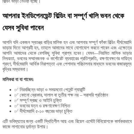
বিল্ডিং ভাড়া নেওয়া হচ্ছে।
আপনার ইনডিপেনডেন্ট বিল্ডিং বা সম্পূর্ণ খালি ভবন থেকে
যেসব সুবিধা পাবেন
আপনি যদি একজন স্বতন্ত্র বাড়ির মালিক হন এবং আপনার সম্পূর্ণ ফাঁকা বিল্ডিং দীর্ঘমেয়াদি
ভাড়ায় দিতে আগ্রহী হন, তাহলে আমাদের সাথে যোগাযোগ করতে পারেন এবং এক্ষেত্রে
আপনি আমাদের থেকে বেশকিছু সুবিধা প্রাপ্য হবেন। যেমন—নিয়মিত মাসিক ভাড়ার
নিশ্চয়তা, ভবনের সম্মানজনক ও কর্পোরেট ব্যবহারের প্রতিশ্রুতি, রক্ষণাবেক্ষণের দায়িত্ব
গ্রহণ, দীর্ঘমেয়াদি আর্থিক নিরাপত্তা এবং পেশাদার পরিচালনার মাধ্যমে ভবনের বাজারমূল্য
বৃদ্ধির সম্ভাবনা।
মালিকরা যা যা পাবেন:
✅ নিরবচ্ছিন্ন ভাড়া ও সময়মতো পেমেন্ট গ্যারান্টি
✅ কোনো ব্রোকার, দালাল বা তৃতীয় পক্ষ নয় – সরাসরি প্রতিষ্ঠান
✅ সম্পূর্ণ স্বচ্ছ ও আইনি চুক্তি
✅ ভবনের যত্ন ও রক্ষণাবেক্ষণ নিশ্চিত
✅ দীর্ঘমেয়াদি ৫-১০ বছরের ভাড়া চুক্তি
এটি ভবিষ্যতের জন্য একটি স্থিতিশীল আয় এবং রিয়েল এস্টেট বিনিয়োগকে কার্যকরভাবে
কাজে লাগানোর দুর্দান্ত উপায়।