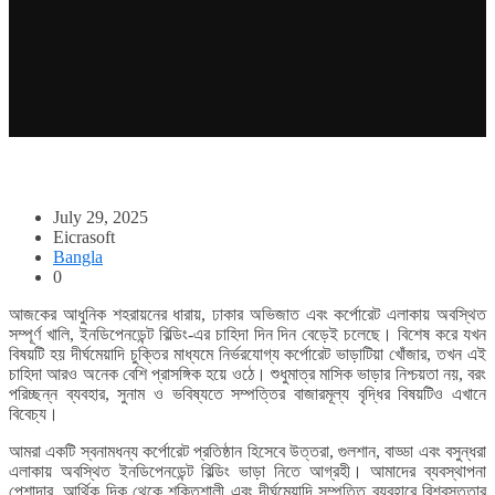
July 29, 2025
Eicrasoft
Bangla
0
আজকের আধুনিক শহরায়নের ধারায়, ঢাকার অভিজাত এবং কর্পোরেট এলাকায় অবস্থিত
সম্পূর্ণ খালি, ইনডিপেনডেন্ট বিল্ডিং-এর চাহিদা দিন দিন বেড়েই চলেছে। বিশেষ করে যখন
বিষয়টি হয় দীর্ঘমেয়াদি চুক্তির মাধ্যমে নির্ভরযোগ্য কর্পোরেট ভাড়াটিয়া খোঁজার, তখন এই
চাহিদা আরও অনেক বেশি প্রাসঙ্গিক হয়ে ওঠে। শুধুমাত্র মাসিক ভাড়ার নিশ্চয়তা নয়, বরং
পরিচ্ছন্ন ব্যবহার, সুনাম ও ভবিষ্যতে সম্পত্তির বাজারমূল্য বৃদ্ধির বিষয়টিও এখানে
বিবেচ্য।
আমরা একটি স্বনামধন্য কর্পোরেট প্রতিষ্ঠান হিসেবে উত্তরা, গুলশান, বাড্ডা এবং বসুন্ধরা
এলাকায় অবস্থিত ইনডিপেনডেন্ট বিল্ডিং ভাড়া নিতে আগ্রহী। আমাদের ব্যবস্থাপনা
পেশাদার, আর্থিক দিক থেকে শক্তিশালী এবং দীর্ঘমেয়াদি সম্পত্তি ব্যবহারে বিশ্বস্ততার