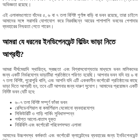
অভিজ্ঞতা রয়েছে।
এই এলাকাগুলোতে যাঁদের ৫, ৬ বা ৭ তলা বিশিষ্ট পূর্ণাঙ্গ বাড়ি বা ভবন রয়েছে, তারা চাইলে
আমাদের সঙ্গে সরাসরি যোগাযোগ করে নিরবচ্ছিন্ন আয়ের পাশাপাশি ভবনের পেশাদার
ব্যবহারের নিশ্চয়তা পেতে পারেন।
আমরা যে ধরনের ইনডিপেনডেন্ট বিল্ডিং ভাড়া নিতে
আগ্রহী?
আমরা দীর্ঘমেয়াদি স্থায়িত্ব, স্বচ্ছতা এবং বিশ্বাসযোগ্যতার মাধ্যমে ভবন মালিকদের
জন্য একটি নির্ভরযোগ্য ভাড়াটিয়া প্রতিষ্ঠানে পরিণত হয়েছি। আপনার ভবন যদি হয় ৬ বা
৭ তলা বিশিষ্ট, পুরোপুরি খালি, এবং আপনি যদি এটি এককালীন কর্পোরেট প্রতিষ্ঠানের কাছে
ভাড়া দিতে আগ্রহী হন, তবে এটি আপনার জন্য দারুণ সুযোগ। আমাদের প্রয়োজন একটি
নির্দিষ্ট ভবন যেটি হবে:
৬–৭ তলা বিশিষ্ট সম্পূর্ণ ফাঁকা ভবন
রেসিডেনশিয়াল বা কমার্শিয়াল যেকোনো ব্যবহারযোগ্য
সিকিউরিটি ও গাড়ি পার্কিং সুবিধাসম্পন্ন
পর্যাপ্ত আলো-বাতাস যুক্ত
নিরিবিলি এবং কর্পোরেট পরিবেশসম্মত এলাকা
আমাদের উচ্চপদস্থ কর্মকর্তা এবং কর্পোরেট ক্লায়েন্টদের ব্যবহারের জন্য ইনডিপেনডেন্ট