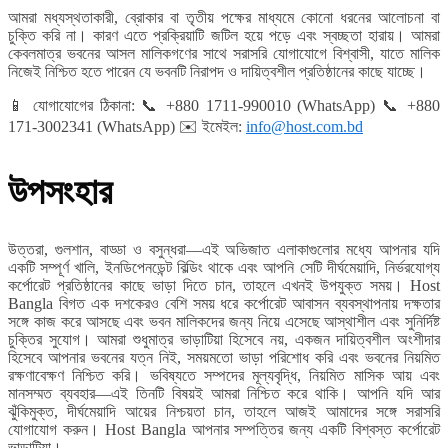
আমরা মধ্যস্থতাকারী, ব্রোকার বা তৃতীয় পক্ষের মাধ্যমে কোনো ধরনের আলোচনা বা
চুক্তি করি না। কারণ এতে প্রক্রিয়াটি জটিল হয়ে পড়ে এবং স্বচ্ছতা হারায়। আমরা
কেবলমাত্র ভবনের আসল মালিকগণের সাথে সরাসরি যোগাযোগে বিশ্বাসী, যাতে মালিক
নিজেই নিশ্চিত হতে পারেন যে ভবনটি নিরাপদ ও দায়িত্বশীল প্রতিষ্ঠানের কাছে যাচ্ছে।
📱 যোগাযোগের ঠিকানা:
📞
+880 1711-990010 (WhatsApp)
📞
+880
171-3002341 (WhatsApp)
✉️ ইমেইল:
info@host.com.bd
উপসংহার
উত্তরা, গুলশান, বাড্ডা ও বসুন্ধরা—এই অভিজাত এলাকাগুলোর মধ্যে আপনার যদি
একটি সম্পূর্ণ খালি, ইনডিপেনডেন্ট বিল্ডিং থাকে এবং আপনি সেটি দীর্ঘমেয়াদি, নির্ভরযোগ্য
কর্পোরেট প্রতিষ্ঠানের কাছে ভাড়া দিতে চান, তাহলে এখনই উপযুক্ত সময়। Host
Bangla বিগত এক দশকেরও বেশি সময় ধরে কর্পোরেট আবাসন ব্যবস্থাপনায় দক্ষতার
সঙ্গে কাজ করে আসছে এবং ভবন মালিকদের জন্য নিয়ে এসেছে আস্থাশীল এবং সুনির্দিষ্ট
চুক্তির সুযোগ। আমরা শুধুমাত্র ভাড়াটিয়া হিসেবে নয়, একজন দায়িত্বশীল অংশীদার
হিসেবে আপনার ভবনের যত্ন নিই, সময়মতো ভাড়া পরিশোধ করি এবং ভবনের নিয়মিত
রক্ষণাবেক্ষণ নিশ্চিত করি। ভবিষ্যতে সম্পদের মূল্যবৃদ্ধি, নিয়মিত মাসিক আয় এবং
মানসম্মত ব্যবহার—এই তিনটি বিষয়ই আমরা নিশ্চিত করে থাকি। আপনি যদি আর
ঝুঁকিমুক্ত, দীর্ঘমেয়াদি আয়ের নিশ্চয়তা চান, তাহলে আজই আমাদের সঙ্গে সরাসরি
যোগাযোগ করুন। Host Bangla আপনার সম্পত্তির জন্য একটি বিশ্বস্ত কর্পোরেট
ভাড়াটিয়া।