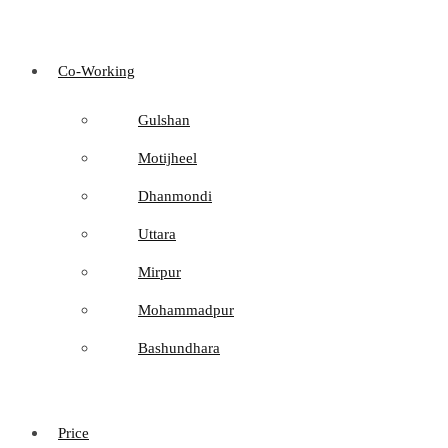
Co-Working
Gulshan
Motijheel
Dhanmondi
Uttara
Mirpur
Mohammadpur
Bashundhara
Price