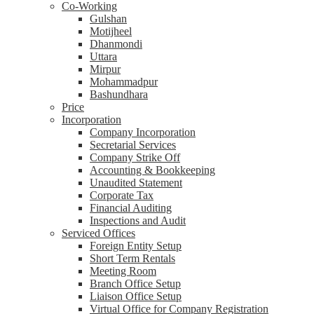
Co-Working
Gulshan
Motijheel
Dhanmondi
Uttara
Mirpur
Mohammadpur
Bashundhara
Price
Incorporation
Company Incorporation
Secretarial Services
Company Strike Off
Accounting & Bookkeeping
Unaudited Statement
Corporate Tax
Financial Auditing
Inspections and Audit
Serviced Offices
Foreign Entity Setup
Short Term Rentals
Meeting Room
Branch Office Setup
Liaison Office Setup
Virtual Office for Company Registration