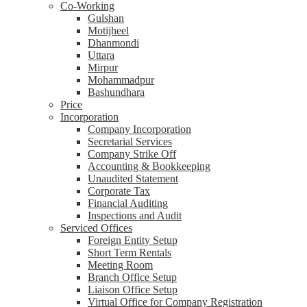
Co-Working
Gulshan
Motijheel
Dhanmondi
Uttara
Mirpur
Mohammadpur
Bashundhara
Price
Incorporation
Company Incorporation
Secretarial Services
Company Strike Off
Accounting & Bookkeeping
Unaudited Statement
Corporate Tax
Financial Auditing
Inspections and Audit
Serviced Offices
Foreign Entity Setup
Short Term Rentals
Meeting Room
Branch Office Setup
Liaison Office Setup
Virtual Office for Company Registration