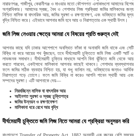
নারায়ণগঞ্জ, গাজীপুর, কেরানীগঞ্জ ও মাওয়ার মতো কৌশলগত এলাকাগুলো আমাদের বিশেষ
অগ্রাধিকার। আমাদের স্বচ্ছ, বৈধ ও পেশাদার লিজ প্রক্রিয়া জমির মালিকদের জন্য
নিশ্চিত মাসিক বা বাৎসরিক আয়, জমির সুরক্ষা ও রক্ষণাবেক্ষণ, এবং ভবিষ্যতে জমির মূল্য
বৃদ্ধি নিশ্চিত করে। এইভাবে আপনার জমি হবে আয় ও নিরাপত্তার এক স্থায়ী উৎস।
জমি লিজ নেওয়ার ক্ষেত্রে আমরা যে বিষয়ের প্রতি গুরুত্ব দেই
আপনার কাছে যদি ঢাকার আশেপাশে অবস্থিত ফাঁকা বা অনাবাদি জমি থাকে এবং সেটি
বিক্রি না করে আয়ের পথ খুঁজছেন, তবে দীর্ঘমেয়াদী চুক্তিতে জমি লিজ একটি স্মার্ট ও
লাভজনক সমাধান। দীর্ঘমেয়াদী চুক্তির মাধ্যমে আপনি বিনা ঝুঁকিতে জমি থেকে আয়
করতে পারবেন, একইসাথে মালিকানা আপনার কাছেই থাকবে। পেশাদার ব্যবস্থাপনার
ফলে জমির সঠিক ব্যবহার নিশ্চিত হয়, যা শুধু বর্তমান নয়, ভবিষ্যতের জন্যও আর্থিক
নিরাপত্তা গড়ে তোলে। ফলে জমি বিক্রি না করেও আপনি পাবেন স্থায়ী আয় এবং
সম্পদের সুরক্ষা। এটি আপনাকে দেয়—
নিরবচ্ছিন্ন মাসিক বা বাৎসরিক আয়
আইনগত সুরক্ষা ও স্বচ্ছ চুক্তিপত্র
জমির উন্নয়ন ও রক্ষণাবেক্ষণ
মালিকানা ধরে রেখে আয় বৃদ্ধি
দীর্ঘমেয়াদী চুক্তিতে জমি লিজ নিতে আমরা যে প্রক্রিয়া অনুসরন করি
বাংলাদেশে Transfer of Property Act, 1882 অনুযায়ী এক বছরের বেশি সময়ের