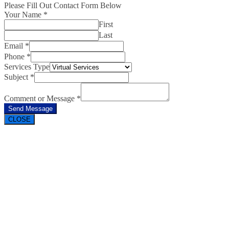
Please Fill Out Contact Form Below
Your Name
*
First
Last
Email
*
Phone
*
Services Type
Subject
*
Comment or Message
*
Send Message
CLOSE