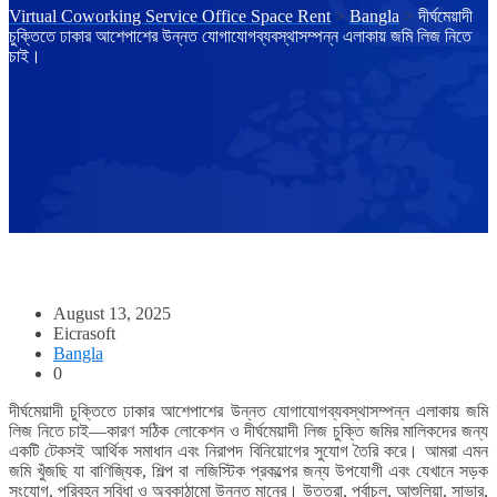
Virtual Coworking Service Office Space Rent
>
Bangla
>
দীর্ঘমেয়াদী
চুক্তিতে ঢাকার আশেপাশের উন্নত যোগাযোগব্যবস্থাসম্পন্ন এলাকায় জমি লিজ নিতে
চাই।
August 13, 2025
Eicrasoft
Bangla
0
দীর্ঘমেয়াদী চুক্তিতে ঢাকার আশেপাশের উন্নত যোগাযোগব্যবস্থাসম্পন্ন এলাকায় জমি
লিজ নিতে চাই—কারণ সঠিক লোকেশন ও দীর্ঘমেয়াদী লিজ চুক্তি জমির মালিকদের জন্য
একটি টেকসই আর্থিক সমাধান এবং নিরাপদ বিনিয়োগের সুযোগ তৈরি করে। আমরা এমন
জমি খুঁজছি যা বাণিজ্যিক, শিল্প বা লজিস্টিক প্রকল্পের জন্য উপযোগী এবং যেখানে সড়ক
সংযোগ, পরিবহন সুবিধা ও অবকাঠামো উন্নত মানের। উত্তরা, পূর্বাচল, আশুলিয়া, সাভার,