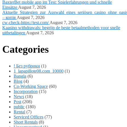
BaxterBet mobile app im Test: Spielerfahrungen und schnelle
Einsätze
August 7, 2026
Aktuelle_Strategien_zur_Auswahl_eines_seriösen_casino_ohne_oasi
– копія
August 7, 2026
cw-check-https://test.com/
August 7, 2026
Kaasino withdrawals: begrijp de beste betaalmethoden voor snelle
uitbetalingen
August 7, 2026
Categories
! Без рубрики
(1)
1_lapapillote08.com_10000
(1)
Bangla
(6)
Blog
(4)
Co-Working Space
(60)
Incorporation
(15)
News
(18)
Post
(208)
public
(180)
Rental
(7)
Serviced Offices
(77)
Short Rentals
(8)