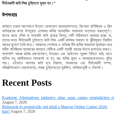
দীর্ঘমেয়াদী জমি লিজ চুক্তিতে যুক্ত হন।”
উপসংহার
বর্তমানে ঢাকার আশেপাশে উন্নত যোগাযোগ ব্যবস্থাসম্পন্ন, বিশেষত বাণিজ্যিক ও শিল্প
কার্যক্রমের জন্য উপযুক্ত এলাকায় জমির ব্যবহারিক সম্ভাবনা অত্যন্ত গুরুত্বপূর্ণ।
যাদের কাছে ফাঁকা বা অনাবাদি জমি রয়েছে কিন্তু সেটি সঠিকভাবে ব্যবহার হচ্ছে না,
তাদের জন্য দীর্ঘমেয়াদী চুক্তিতে জমি লিজ একটি কার্যকর সমাধান যা ঝুঁকিমুক্ত নিয়মিত
আয়ের সুযোগ তৈরি করে। আমাদের পেশাদার ও অভিজ্ঞ টিম জমির সম্ভাবনা মূল্যায়ন করে
সঠিক বাণিজ্যিক ব্যবহারের মাধ্যমে সেটিকে একটি স্থায়ী আয়ের উৎসে রূপান্তর করবে।
পাশাপাশি আমরা জমির রক্ষণাবেক্ষণ, উন্নয়ন এবং আইনগত সুরক্ষা নিশ্চিত করি, যাতে
মালিক শুধু আর্থিকভাবে লাভবানই না হন, বরং জমির মূল্য ও ব্যবহারযোগ্যতাও বৃদ্ধি
পায়। এইভাবে আপনার জমি হবে নিরাপদ, লাভজনক এবং দীর্ঘমেয়াদী সম্পদ,
পরিকল্পিতভাবে স্কেলযোগ্য, স্বচ্ছ চুক্তিপত্রে সুরক্ষিত, ভবিষ্যতমুখী ও টেকসই।
Recent Posts
Konkrete_Alternativen_inklusive_ohne_oasis_casino_ermöglichen_ri
August 7, 2026
Bónuszok és promóciók: mit kínál a Magyar Online Casino 2026-
ban?
August 7, 2026