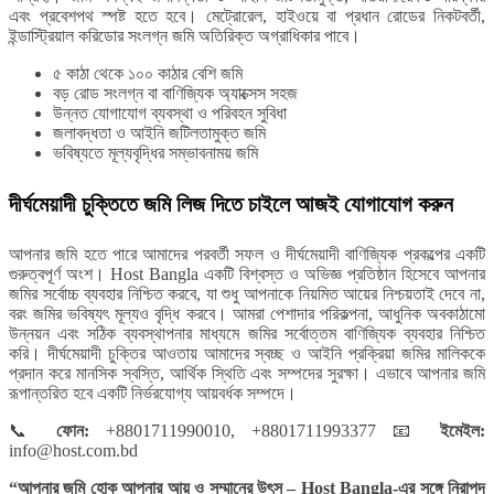
এবং প্রবেশপথ স্পষ্ট হতে হবে। মেট্রোরেল, হাইওয়ে বা প্রধান রোডের নিকটবর্তী,
ইন্ডাস্ট্রিয়াল করিডোর সংলগ্ন জমি অতিরিক্ত অগ্রাধিকার পাবে।
৫ কাঠা থেকে ১০০ কাঠার বেশি জমি
বড় রোড সংলগ্ন বা বাণিজ্যিক অ্যাক্সেস সহজ
উন্নত যোগাযোগ ব্যবস্থা ও পরিবহন সুবিধা
জলাবদ্ধতা ও আইনি জটিলতামুক্ত জমি
ভবিষ্যতে মূল্যবৃদ্ধির সম্ভাবনাময় জমি
দীর্ঘমেয়াদী চুক্তিতে জমি লিজ দিতে চাইলে আজই যোগাযোগ করুন
আপনার জমি হতে পারে আমাদের পরবর্তী সফল ও দীর্ঘমেয়াদী বাণিজ্যিক প্রকল্পের একটি
গুরুত্বপূর্ণ অংশ। Host Bangla একটি বিশ্বস্ত ও অভিজ্ঞ প্রতিষ্ঠান হিসেবে আপনার
জমির সর্বোচ্চ ব্যবহার নিশ্চিত করবে, যা শুধু আপনাকে নিয়মিত আয়ের নিশ্চয়তাই দেবে না,
বরং জমির ভবিষ্যৎ মূল্যও বৃদ্ধি করবে। আমরা পেশাদার পরিকল্পনা, আধুনিক অবকাঠামো
উন্নয়ন এবং সঠিক ব্যবস্থাপনার মাধ্যমে জমির সর্বোত্তম বাণিজ্যিক ব্যবহার নিশ্চিত
করি। দীর্ঘমেয়াদী চুক্তির আওতায় আমাদের স্বচ্ছ ও আইনি প্রক্রিয়া জমির মালিককে
প্রদান করে মানসিক স্বস্তি, আর্থিক স্থিতি এবং সম্পদের সুরক্ষা। এভাবে আপনার জমি
রূপান্তরিত হবে একটি নির্ভরযোগ্য আয়বর্ধক সম্পদে।
📞
ফোন:
+8801711990010, +8801711993377
📧
ইমেইল:
info@host.com.bd
“আপনার জমি হোক আপনার আয় ও সম্মানের উৎস – Host Bangla-এর সঙ্গে নিরাপদ