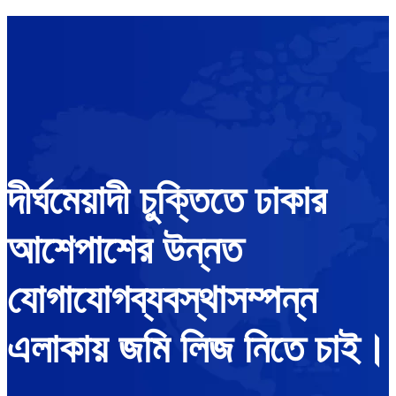
দীর্ঘমেয়াদী চুক্তিতে ঢাকার
আশেপাশের উন্নত
যোগাযোগব্যবস্থাসম্পন্ন
এলাকায় জমি লিজ নিতে চাই।