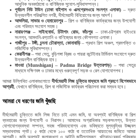
আধুনিক অবকাঠামো ও বাণিজ্যিক সুযোগ-সুবিধাসম্পন্ন।
পূর্বাচল নিউ টাউন (ঢাকা বাইপাস ও এক্সপ্রেসওয়ে সংলগ্ন এলাকা)
– দ্রুত
উন্নয়নশীল পরিকল্পিত নগরী, দীর্ঘমেয়াদী বিনিয়োগের জন্য আদর্শ।
আশুলিয়া, সাভার ও হেমায়েতপুর
– শিল্প ও বাণিজ্যিক কার্যক্রমের জন্য উপযোগী
এবং পরিবহন সংযোগ সহজ।
নারায়ণগঞ্জ – সাইনবোর্ড, চিটাগাং রোড, কাঁচপুর
– ঢাকা-চট্টগ্রাম হাইওয়ে
সংলগ্ন, আমদানি-রপ্তানি ও বাণিজ্যের জন্য কৌশলগত এলাকা।
গাজীপুর – টঙ্গী, চন্দনা চৌরাস্তা, কোনাবাড়ি
– প্রধান শিল্প অঞ্চল, শ্রমশক্তি ও
লজিস্টিক সুবিধাসম্পন্ন।
কেরানীগঞ্জ
– পদ্মা সেতু, বুড়িগঙ্গা ব্রিজ ও পায়রা কন্টেইনার টার্মিনাল সংযোগে দ্রুত
উন্নয়নশীল বাণিজ্যিক হাব।
মাওয়া (Munshiganj – Padma Bridge উত্তরপাড়)
– পদ্মা সেতুর
মাধ্যমে দক্ষিণবঙ্গ ও ঢাকার মধ্যে গুরুত্বপূর্ণ সড়ক ও রেল যোগাযোগপথ।
আমরা উল্লিখিত এলাকাগুলোতে
দীর্ঘমেয়াদী লিজ চুক্তির মাধ্যমে জমি গ্রহণে বিশেষভাবে
আগ্রহী
, যেখানে বাণিজ্যিক, শিল্প বা লজিস্টিক কার্যক্রম পরিচালনা করা সম্ভব হবে।
আমরা যে ধরণের জমি খুঁজছি
দীর্ঘমেয়াদী চুক্তিতে জমি লিজ নিতে চাই এমন জমি, যা অবশ্যই বাণিজ্যিক বা শিল্প
ব্যবহারের জন্য উপযোগী ও নিরাপদ। আমাদের অগ্রাধিকার সড়কসংলগ্ন, উন্নত
যোগাযোগব্যবস্থা সম্পন্ন, সহজ পরিবহনযোগ্য এবং ভবিষ্যতে মূল্যবৃদ্ধির উজ্জ্বল
সম্ভাবনাময় প্লট। ৫ কাঠা থেকে ১০০ কাঠা বা ততোধিক আয়তনের জমিতে আমরা
আগ্রহী। জমি অবশ্যই জলাবদ্ধতা ও আইনি জটিলতামুক্ত, খতিয়ান/রেকর্ড পরিষ্কার