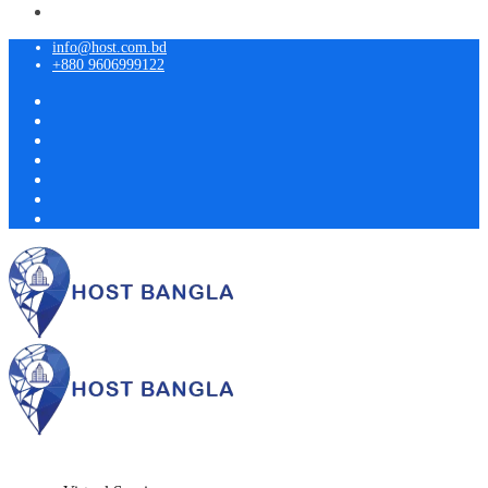
info@host.com.bd
+880 9606999122