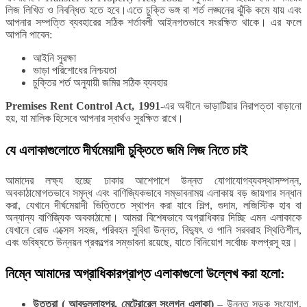
লিজ লিখিত ও নিবন্ধিত হতে হবে।এতে চুক্তি ভঙ্গ বা শর্ত লঙ্ঘনের ঝুঁকি কমে যায় এবং
আপনার সম্পত্তি ব্যবহারের সঠিক শর্তাবলী আইনগতভাবে সংরক্ষিত থাকে। এর ফলে
আপনি পাবেন:
আইনি সুরক্ষা
ভাড়া পরিশোধের নিশ্চয়তা
চুক্তির শর্ত অনুযায়ী জমির সঠিক ব্যবহার
Premises Rent Control Act, 1991
-এর অধীনে ভাড়াটিয়ার নিরাপত্তা বাড়ানো
হয়, যা মালিক হিসেবে আপনার স্বার্থও সুরক্ষিত রাখে।
যে এলাকাগুলোতে দীর্ঘমেয়াদী চুক্তিতে জমি লিজ নিতে চাই
আমাদের লক্ষ্য হচ্ছে ঢাকার আশেপাশে উন্নত যোগাযোগব্যবস্থাসম্পন্ন,
অবকাঠামোগতভাবে সমৃদ্ধ এবং বাণিজ্যিকভাবে সম্ভাবনাময় এলাকায় বড় জায়গার সন্ধান
করা, যেখানে দীর্ঘমেয়াদী ভিত্তিতে স্থাপন করা যাবে শিল্প, গুদাম, লজিস্টিক হাব বা
অন্যান্য বাণিজ্যিক অবকাঠামো। আমরা বিশেষভাবে অগ্রাধিকার দিচ্ছি এমন এলাকাকে
যেখানে রোড এক্সেস সহজ, পরিবহন সুবিধা উন্নত, বিদ্যুৎ ও পানি সরবরাহ স্থিতিশীল,
এবং ভবিষ্যতে উন্নয়ন প্রকল্পের সম্ভাবনা রয়েছে, যাতে বিনিয়োগ সর্বোচ্চ ফলপ্রসূ হয়।
নিম্নে আমাদের অগ্রাধিকারপ্রাপ্ত এলাকাগুলো উল্লেখ করা হলো:
উত্তরা ( আবদুল্লাহপুর, মেট্রোরেল সংলগ্ন এলাকা)
– উন্নত সড়ক সংযোগ,