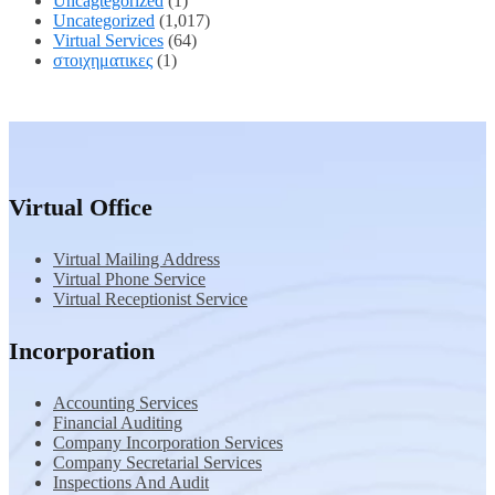
Uncagtegorized
(1)
Uncategorized
(1,017)
Virtual Services
(64)
στοιχηματικες
(1)
Virtual Office
Virtual Mailing Address
Virtual Phone Service
Virtual Receptionist Service
Incorporation
Accounting Services
Financial Auditing
Company Incorporation Services
Company Secretarial Services
Inspections And Audit